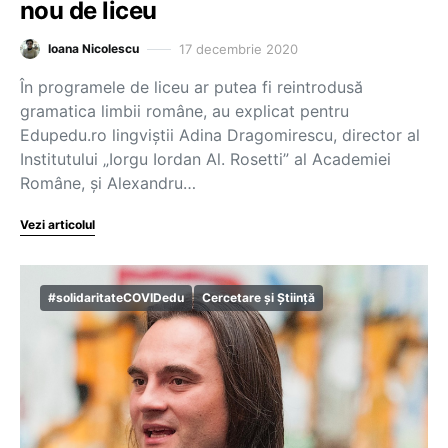
nou de liceu
17 decembrie 2020
Ioana Nicolescu
În programele de liceu ar putea fi reintrodusă
gramatica limbii române, au explicat pentru
Edupedu.ro lingviștii Adina Dragomirescu, director al
Institutului „Iorgu Iordan Al. Rosetti” al Academiei
Române, și Alexandru…
Vezi articolul
#solidaritateCOVIDedu
Cercetare și Știință