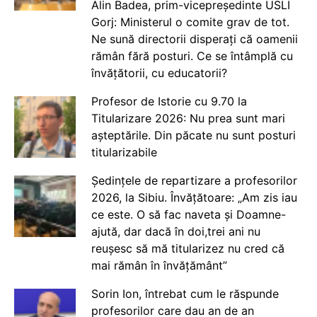
Alin Badea, prim-vicepreședinte USLI
Gorj: Ministerul o comite grav de tot.
Ne sună directorii disperați că oamenii
rămân fără posturi. Ce se întâmplă cu
învățătorii, cu educatorii?
Profesor de Istorie cu 9.70 la
Titularizare 2026: Nu prea sunt mari
așteptările. Din păcate nu sunt posturi
titularizabile
Ședințele de repartizare a profesorilor
2026, la Sibiu. Învățătoare: „Am zis iau
ce este. O să fac naveta și Doamne-
ajută, dar dacă în doi,trei ani nu
reușesc să mă titularizez nu cred că
mai rămân în învățământ”
Sorin Ion, întrebat cum le răspunde
profesorilor care dau an de an