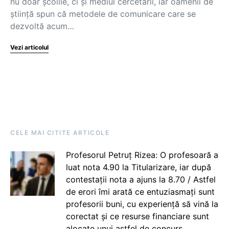
nu doar școlile, ci și mediul cercetării, iar oamenii de
știință spun că metodele de comunicare care se
dezvoltă acum…
Vezi articolul
CELE MAI CITITE ARTICOLE
Profesorul Petruț Rizea: O profesoară a
luat nota 4.90 la Titularizare, iar după
contestații nota a ajuns la 8.70 / Astfel
de erori îmi arată ce entuziasmați sunt
profesorii buni, cu experiență să vină la
corectat și ce resurse financiare sunt
alocate unui astfel de concurs