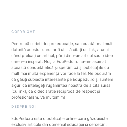
COPYRIGHT
Pentru că scrieți despre educație, sau cu atât mai mult
datorită acestui lucru, ar fi util să citați cu link, atunci
când preluați un articol, părți dintr-un articol sau o idee
care v-a inspirat. Noi, la EduPedu.ro ne-am asumat
această conduită etică și sperăm că și publicațiile cu
mult mai multă experiență vor face la fel. Ne bucurăm
că găsiți subiecte interesante pe Edupedu.ro și suntem
siguri că înțelegeți rugămintea noastră de a cita sursa
(cu link), ca o declarație reciprocă de respect și
profesionalism. Vă mulțumim!
DESPRE NOI
EduPedu.ro este o publicație online care găzduiește
exclusiv articole din domeniul educației și cercetării.