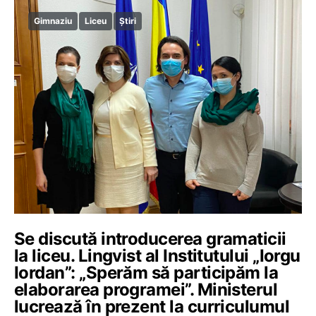
Gimnaziu
Liceu
Știri
Se discută introducerea gramaticii
la liceu. Lingvist al Institutului „Iorgu
Iordan”: „Sperăm să participăm la
elaborarea programei”. Ministerul
lucrează în prezent la curriculumul