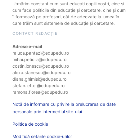
Urmărim constant cum sunt educați copiii noștri, cine și
cum face politicile din educație și cercetare, cine și cum
îi formează pe profesori, cât de adecvate la lumea în
care trăim sunt sistemele de educație și cercetare.
CONTACT REDACȚIE
Adrese e-mail
raluca.pantazi@edupedu.ro
mihai.peticila@edupedu.ro
costin.ionescu@edupedu.ro
alexa.stanescu@edupedu.ro
diana.ghimisi@edupedu.ro
stefan.lefter@edupedu.ro
ramona.florea@edupedu.ro
Notă de informare cu privire la prelucrarea de date
personale prin intermediul site-ului
Politica de cookie
Modifică setarile cookie-urilor