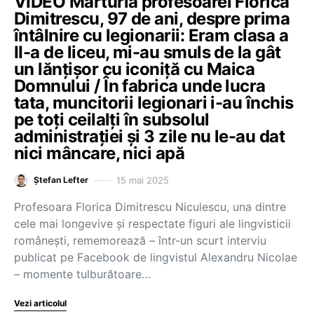
VIDEO Mărturia profesoarei Florica
Dimitrescu, 97 de ani, despre prima
întâlnire cu legionarii: Eram clasa a
II-a de liceu, mi-au smuls de la gât
un lănțișor cu iconiță cu Maica
Domnului / În fabrica unde lucra
tata, muncitorii legionari i-au închis
pe toți ceilalți în subsolul
administrației și 3 zile nu le-au dat
nici mâncare, nici apă
15 mai 2025
Ștefan Lefter
Profesoara Florica Dimitrescu Niculescu, una dintre
cele mai longevive și respectate figuri ale lingvisticii
românești, rememorează – într-un scurt interviu
publicat pe Facebook de lingvistul Alexandru Nicolae
– momente tulburătoare…
Vezi articolul