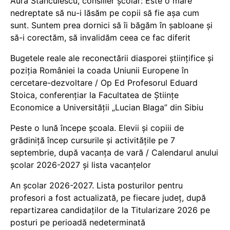
Aura Stănculescu, consilier școlar: Este o mare
nedreptate să nu-i lăsăm pe copii să fie așa cum
sunt. Suntem prea dornici să îi băgăm în șabloane și
să-i corectăm, să invalidăm ceea ce fac diferit
Bugetele reale ale reconectării diasporei științifice și
poziția României la coada Uniunii Europene în
cercetare-dezvoltare / Op Ed Profesorul Eduard
Stoica, conferențiar la Facultatea de Științe
Economice a Universității „Lucian Blaga” din Sibiu
Peste o lună începe școala. Elevii și copiii de
grădiniță încep cursurile și activitățile pe 7
septembrie, după vacanța de vară / Calendarul anului
școlar 2026-2027 și lista vacanțelor
An școlar 2026-2027. Lista posturilor pentru
profesori a fost actualizată, pe fiecare județ, după
repartizarea candidaților de la Titularizare 2026 pe
posturi pe perioadă nedeterminată