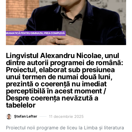
Lingvistul Alexandru Nicolae, unul
dintre autorii programei de română:
Proiectul, elaborat sub presiunea
unui termen de numai două luni,
prezintă o coerență nu imediat
perceptibilă în acest moment /
Despre coerența nevăzută a
tabelelor
11 decembrie 2025
Ștefan Lefter
Proiectul noii programe de liceu la Limba și literatura