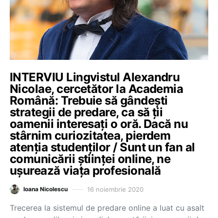
INTERVIU Lingvistul Alexandru
Nicolae, cercetător la Academia
Română: Trebuie să gândești
strategii de predare, ca să ții
oamenii interesați o oră. Dacă nu
stârnim curiozitatea, pierdem
atenția studenților / Sunt un fan al
comunicării științei online, ne
ușurează viața profesională
16 noiembrie 2020
Ioana Nicolescu
Trecerea la sistemul de predare online a luat cu asalt