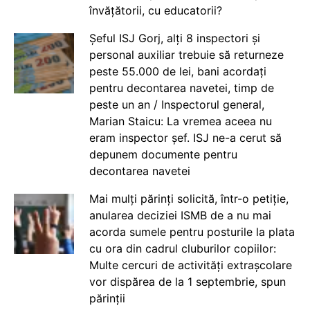
învățătorii, cu educatorii?
Șeful ISJ Gorj, alți 8 inspectori și
personal auxiliar trebuie să returneze
peste 55.000 de lei, bani acordați
pentru decontarea navetei, timp de
peste un an / Inspectorul general,
Marian Staicu: La vremea aceea nu
eram inspector șef. ISJ ne-a cerut să
depunem documente pentru
decontarea navetei
Mai mulți părinți solicită, într-o petiție,
anularea deciziei ISMB de a nu mai
acorda sumele pentru posturile la plata
cu ora din cadrul cluburilor copiilor:
Multe cercuri de activități extrașcolare
vor dispărea de la 1 septembrie, spun
părinții