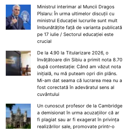
Ministrul interimar al Muncii Dragos
Pîslaru: În urma ultimelor discuții cu
ministrul Educației lucrurile sunt mult
îmbunătățite față de varianta publicată
pe 17 iulie / Sectorul educației este
crucial
De la 4.90 la Titularizare 2026, o
învățătoare din Sibiu a primit nota 8.70
după contestație: Când am văzut nota
inițială, nu mă puteam opri din plâns.
Mi-am dat seama că lucrarea mea nu a
fost corectată în adevăratul sens al
cuvântului
Un cunoscut profesor de la Cambridge
a demisionat în urma acuzațiilor că ar
fi plagiat sau ar fi exagerat în privința
realizărilor sale, promovate printr-o