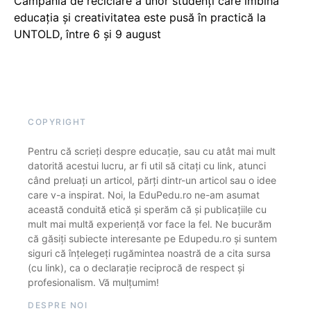
Campania de reciclare a unor studenți care îmbină
educația și creativitatea este pusă în practică la
UNTOLD, între 6 și 9 august
COPYRIGHT
Pentru că scrieți despre educație, sau cu atât mai mult
datorită acestui lucru, ar fi util să citați cu link, atunci
când preluați un articol, părți dintr-un articol sau o idee
care v-a inspirat. Noi, la EduPedu.ro ne-am asumat
această conduită etică și sperăm că și publicațiile cu
mult mai multă experiență vor face la fel. Ne bucurăm
că găsiți subiecte interesante pe Edupedu.ro și suntem
siguri că înțelegeți rugămintea noastră de a cita sursa
(cu link), ca o declarație reciprocă de respect și
profesionalism. Vă mulțumim!
DESPRE NOI