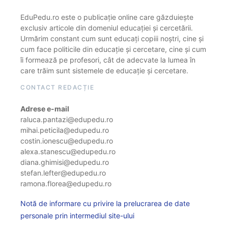
EduPedu.ro este o publicație online care găzduiește
exclusiv articole din domeniul educației și cercetării.
Urmărim constant cum sunt educați copiii noștri, cine și
cum face politicile din educație și cercetare, cine și cum
îi formează pe profesori, cât de adecvate la lumea în
care trăim sunt sistemele de educație și cercetare.
CONTACT REDACȚIE
Adrese e-mail
raluca.pantazi@edupedu.ro
mihai.peticila@edupedu.ro
costin.ionescu@edupedu.ro
alexa.stanescu@edupedu.ro
diana.ghimisi@edupedu.ro
stefan.lefter@edupedu.ro
ramona.florea@edupedu.ro
Notă de informare cu privire la prelucrarea de date
personale prin intermediul site-ului