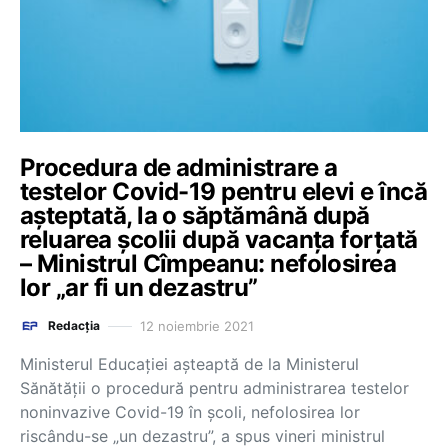
Procedura de administrare a
testelor Covid-19 pentru elevi e încă
așteptată, la o săptămână după
reluarea școlii după vacanța forțată
– Ministrul Cîmpeanu: nefolosirea
lor „ar fi un dezastru”
12 noiembrie 2021
Redacția
Ministerul Educației așteaptă de la Ministerul
Sănătății o procedură pentru administrarea testelor
noninvazive Covid-19 în școli, nefolosirea lor
riscându-se „un dezastru”, a spus vineri ministrul