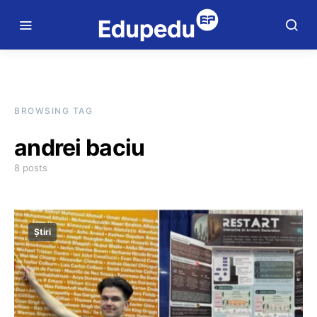
BROWSING TAG
andrei baciu
8 posts
Știri