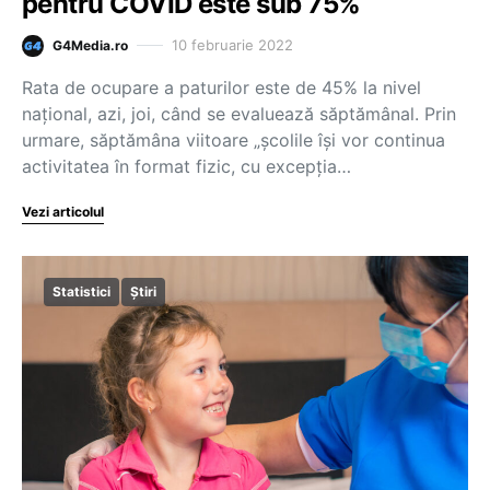
pentru COVID este sub 75%
10 februarie 2022
G4Media.ro
Rata de ocupare a paturilor este de 45% la nivel
național, azi, joi, când se evaluează săptămânal. Prin
urmare, săptămâna viitoare „școlile își vor continua
activitatea în format fizic, cu excepția…
Vezi articolul
Statistici
Știri