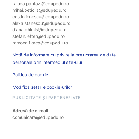
raluca.pantazi@edupedu.ro
mihai.peticila@edupedu.ro
costin.ionescu@edupedu.ro
alexa.stanescu@edupedu.ro
diana.ghimisi@edupedu.ro
stefan.lefter@edupedu.ro
ramona.florea@edupedu.ro
Notă de informare cu privire la prelucrarea de date
personale prin intermediul site-ului
Politica de cookie
Modifică setarile cookie-urilor
PUBLICITATE ȘI PARTENERIATE
Adresă de e-mail
comunicare@edupedu.ro