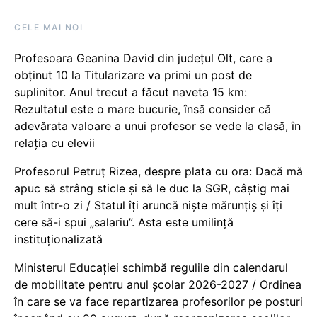
CELE MAI NOI
Profesoara Geanina David din județul Olt, care a
obținut 10 la Titularizare va primi un post de
suplinitor. Anul trecut a făcut naveta 15 km:
Rezultatul este o mare bucurie, însă consider că
adevărata valoare a unui profesor se vede la clasă, în
relația cu elevii
Profesorul Petruț Rizea, despre plata cu ora: Dacă mă
apuc să strâng sticle și să le duc la SGR, câștig mai
mult într-o zi / Statul îți aruncă niște mărunțiș și îți
cere să-i spui „salariu”. Asta este umilință
instituționalizată
Ministerul Educației schimbă regulile din calendarul
de mobilitate pentru anul școlar 2026-2027 / Ordinea
în care se va face repartizarea profesorilor pe posturi