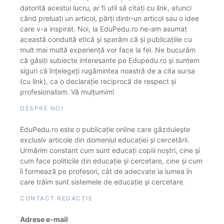
datorită acestui lucru, ar fi util să citați cu link, atunci
când preluați un articol, părți dintr-un articol sau o idee
care v-a inspirat. Noi, la EduPedu.ro ne-am asumat
această conduită etică și sperăm că și publicațiile cu
mult mai multă experiență vor face la fel. Ne bucurăm
că găsiți subiecte interesante pe Edupedu.ro și suntem
siguri că înțelegeți rugămintea noastră de a cita sursa
(cu link), ca o declarație reciprocă de respect și
profesionalism. Vă mulțumim!
DESPRE NOI
EduPedu.ro este o publicație online care găzduiește
exclusiv articole din domeniul educației și cercetării.
Urmărim constant cum sunt educați copiii noștri, cine și
cum face politicile din educație și cercetare, cine și cum
îi formează pe profesori, cât de adecvate la lumea în
care trăim sunt sistemele de educație și cercetare.
CONTACT REDACȚIE
Adrese e-mail