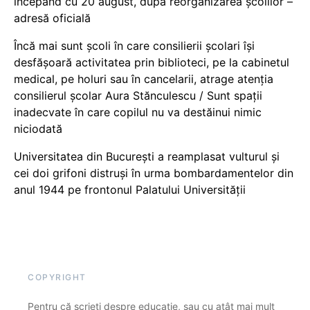
începând cu 20 august, după reorganizarea școlilor –
adresă oficială
Încă mai sunt școli în care consilierii școlari își
desfășoară activitatea prin biblioteci, pe la cabinetul
medical, pe holuri sau în cancelarii, atrage atenția
consilierul școlar Aura Stănculescu / Sunt spații
inadecvate în care copilul nu va destăinui nimic
niciodată
Universitatea din București a reamplasat vulturul și
cei doi grifoni distruși în urma bombardamentelor din
anul 1944 pe frontonul Palatului Universității
COPYRIGHT
Pentru că scrieți despre educație, sau cu atât mai mult