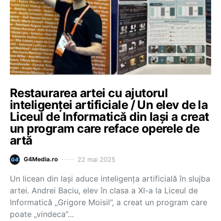
Restaurarea artei cu ajutorul
inteligenței artificiale / Un elev de la
Liceul de Informatică din Iași a creat
un program care reface operele de
artă
22 mai 2025
G4Media.ro
Un licean din Iași aduce inteligența artificială în slujba
artei. Andrei Baciu, elev în clasa a XI-a la Liceul de
Informatică „Grigore Moisil”, a creat un program care
poate „vindeca”…