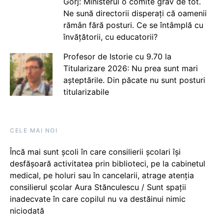
Gorj: Ministerul o comite grav de tot.
Ne sună directorii disperați că oamenii
rămân fără posturi. Ce se întâmplă cu
învățătorii, cu educatorii?
Profesor de Istorie cu 9.70 la
Titularizare 2026: Nu prea sunt mari
așteptările. Din păcate nu sunt posturi
titularizabile
CELE MAI NOI
Încă mai sunt școli în care consilierii școlari își
desfășoară activitatea prin biblioteci, pe la cabinetul
medical, pe holuri sau în cancelarii, atrage atenția
consilierul școlar Aura Stănculescu / Sunt spații
inadecvate în care copilul nu va destăinui nimic
niciodată