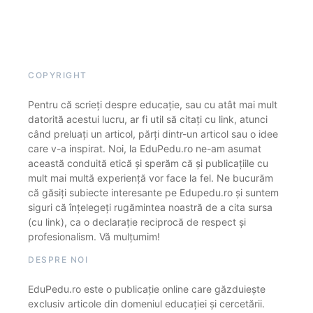
COPYRIGHT
Pentru că scrieți despre educație, sau cu atât mai mult
datorită acestui lucru, ar fi util să citați cu link, atunci
când preluați un articol, părți dintr-un articol sau o idee
care v-a inspirat. Noi, la EduPedu.ro ne-am asumat
această conduită etică și sperăm că și publicațiile cu
mult mai multă experiență vor face la fel. Ne bucurăm
că găsiți subiecte interesante pe Edupedu.ro și suntem
siguri că înțelegeți rugămintea noastră de a cita sursa
(cu link), ca o declarație reciprocă de respect și
profesionalism. Vă mulțumim!
DESPRE NOI
EduPedu.ro este o publicație online care găzduiește
exclusiv articole din domeniul educației și cercetării.