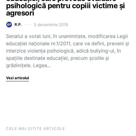
psihologică pentru copiii victime și
agresori
5 decembrie 2018
R.P.
Senatul a votat luni, în unanimitate, modificarea Legii
educaţiei naţionale nr.1/2011, care va defini, preveni şi
interzice violența psihologică, adică bullying-ul, în
spațiile destinate educației, precum şcolile şi
grădiniţele. Legea…
Vezi articolul
CELE MAI CITITE ARTICOLE