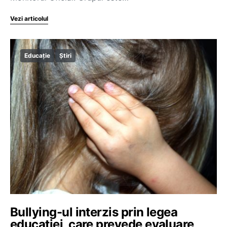
Vezi articolul
Educație
Știri
Bullying-ul interzis prin legea
educaţiei, care prevede evaluare