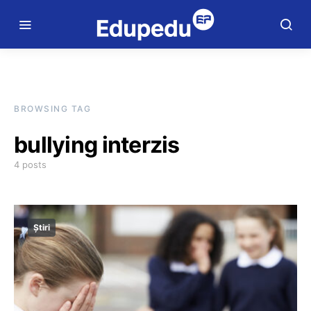
BROWSING TAG
bullying interzis
4 posts
Știri