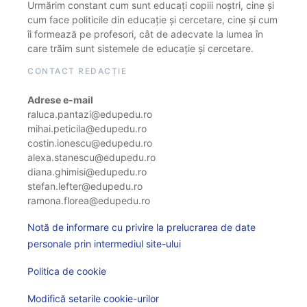
Urmărim constant cum sunt educați copiii noștri, cine și
cum face politicile din educație și cercetare, cine și cum
îi formează pe profesori, cât de adecvate la lumea în
care trăim sunt sistemele de educație și cercetare.
CONTACT REDACȚIE
Adrese e-mail
raluca.pantazi@edupedu.ro
mihai.peticila@edupedu.ro
costin.ionescu@edupedu.ro
alexa.stanescu@edupedu.ro
diana.ghimisi@edupedu.ro
stefan.lefter@edupedu.ro
ramona.florea@edupedu.ro
Notă de informare cu privire la prelucrarea de date
personale prin intermediul site-ului
Politica de cookie
Modifică setarile cookie-urilor