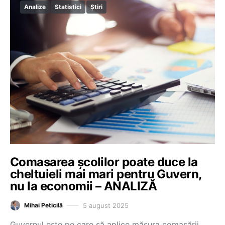
Analize
Statistici
Știri
Comasarea școlilor poate duce la
cheltuieli mai mari pentru Guvern,
nu la economii – ANALIZĂ
5 august 2025
Mihai Peticilă
Guvernul este pe care să aplice măsura comasării