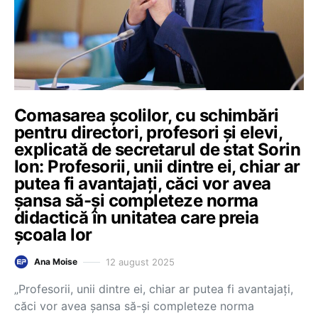
Comasarea școlilor, cu schimbări
pentru directori, profesori și elevi,
explicată de secretarul de stat Sorin
Ion: Profesorii, unii dintre ei, chiar ar
putea fi avantajați, căci vor avea
șansa să-și completeze norma
didactică în unitatea care preia
școala lor
12 august 2025
Ana Moise
„Profesorii, unii dintre ei, chiar ar putea fi avantajați,
căci vor avea șansa să-și completeze norma