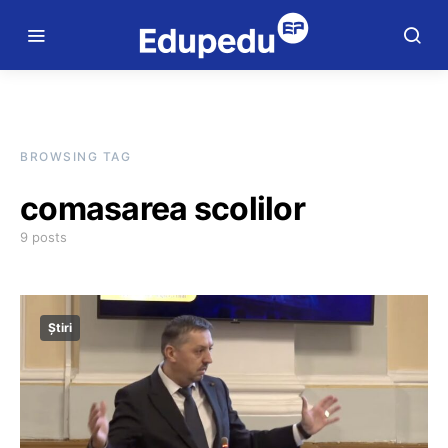
BROWSING TAG
comasarea scolilor
9 posts
Știri