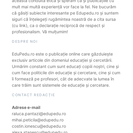
această conduită etică și sperăm că și publicațiile cu
mult mai multă experiență vor face la fel. Ne bucurăm
că găsiți subiecte interesante pe Edupedu.ro și suntem
siguri că înțelegeți rugămintea noastră de a cita sursa
(cu link), ca o declarație reciprocă de respect și
profesionalism. Vă mulțumim!
DESPRE NOI
EduPedu.ro este o publicație online care găzduiește
exclusiv articole din domeniul educației și cercetării.
Urmărim constant cum sunt educați copiii noștri, cine și
cum face politicile din educație și cercetare, cine și cum
îi formează pe profesori, cât de adecvate la lumea în
care trăim sunt sistemele de educație și cercetare.
CONTACT REDACȚIE
Adrese e-mail
raluca.pantazi@edupedu.ro
mihai.peticila@edupedu.ro
costin.ionescu@edupedu.ro
alexa.stanescu@edupedu.ro