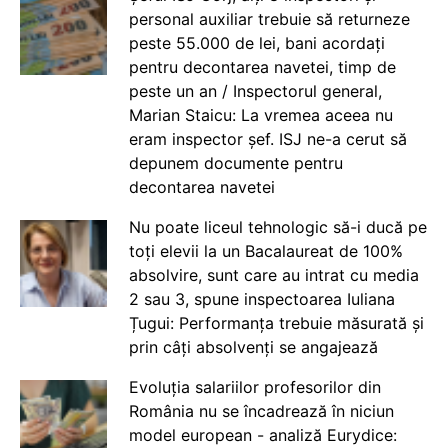
personal auxiliar trebuie să returneze
peste 55.000 de lei, bani acordați
pentru decontarea navetei, timp de
peste un an / Inspectorul general,
Marian Staicu: La vremea aceea nu
eram inspector șef. ISJ ne-a cerut să
depunem documente pentru
decontarea navetei
Nu poate liceul tehnologic să-i ducă pe
toți elevii la un Bacalaureat de 100%
absolvire, sunt care au intrat cu media
2 sau 3, spune inspectoarea Iuliana
Țugui: Performanța trebuie măsurată și
prin câți absolvenți se angajează
Evoluția salariilor profesorilor din
România nu se încadrează în niciun
model european - analiză Eurydice: