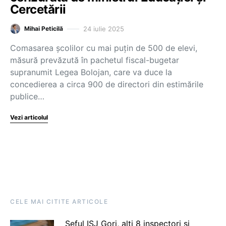
Cercetării
24 iulie 2025
Mihai Peticilă
Comasarea școlilor cu mai puțin de 500 de elevi,
măsură prevăzută în pachetul fiscal-bugetar
supranumit Legea Bolojan, care va duce la
concedierea a circa 900 de directori din estimările
publice…
Vezi articolul
CELE MAI CITITE ARTICOLE
Șeful ISJ Gorj, alți 8 inspectori și