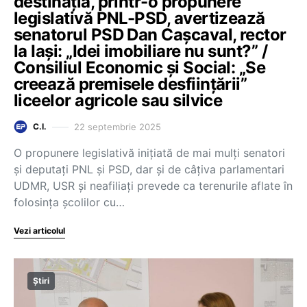
destinația, printr-o propunere
legislativă PNL-PSD, avertizează
senatorul PSD Dan Cașcaval, rector
la Iași: „Idei imobiliare nu sunt?” /
Consiliul Economic și Social: „Se
creează premisele desființării”
liceelor agricole sau silvice
22 septembrie 2025
C.I.
O propunere legislativă inițiată de mai mulți senatori
și deputați PNL și PSD, dar și de câțiva parlamentari
UDMR, USR și neafiliați prevede ca terenurile aflate în
folosința școlilor cu…
Vezi articolul
Știri