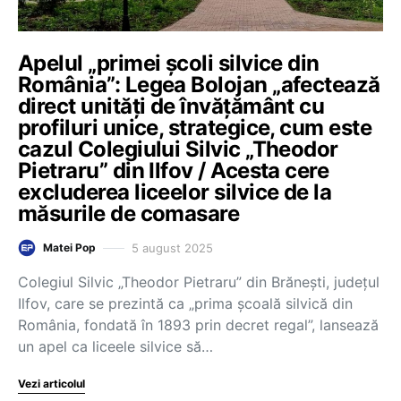
Apelul „primei școli silvice din
România”: Legea Bolojan „afectează
direct unități de învățământ cu
profiluri unice, strategice, cum este
cazul Colegiului Silvic „Theodor
Pietraru” din Ilfov / Acesta cere
excluderea liceelor silvice de la
măsurile de comasare
5 august 2025
Matei Pop
Colegiul Silvic „Theodor Pietraru” din Brănești, județul
Ilfov, care se prezintă ca „prima școală silvică din
România, fondată în 1893 prin decret regal”, lansează
un apel ca liceele silvice să…
Vezi articolul