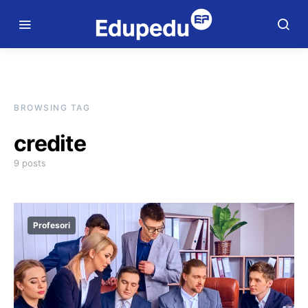
BROWSING TAG
credite
9 posts
Profesori