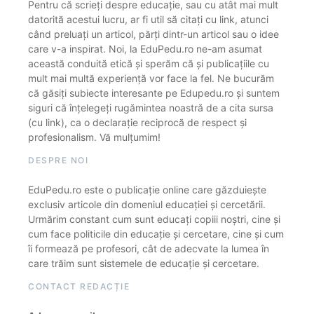
Pentru că scrieți despre educație, sau cu atât mai mult
datorită acestui lucru, ar fi util să citați cu link, atunci
când preluați un articol, părți dintr-un articol sau o idee
care v-a inspirat. Noi, la EduPedu.ro ne-am asumat
această conduită etică și sperăm că și publicațiile cu
mult mai multă experiență vor face la fel. Ne bucurăm
că găsiți subiecte interesante pe Edupedu.ro și suntem
siguri că înțelegeți rugămintea noastră de a cita sursa
(cu link), ca o declarație reciprocă de respect și
profesionalism. Vă mulțumim!
DESPRE NOI
EduPedu.ro este o publicație online care găzduiește
exclusiv articole din domeniul educației și cercetării.
Urmărim constant cum sunt educați copiii noștri, cine și
cum face politicile din educație și cercetare, cine și cum
îi formează pe profesori, cât de adecvate la lumea în
care trăim sunt sistemele de educație și cercetare.
CONTACT REDACȚIE