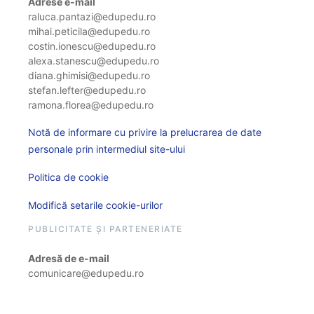
Adrese e-mail
raluca.pantazi@edupedu.ro
mihai.peticila@edupedu.ro
costin.ionescu@edupedu.ro
alexa.stanescu@edupedu.ro
diana.ghimisi@edupedu.ro
stefan.lefter@edupedu.ro
ramona.florea@edupedu.ro
Notă de informare cu privire la prelucrarea de date
personale prin intermediul site-ului
Politica de cookie
Modifică setarile cookie-urilor
PUBLICITATE ȘI PARTENERIATE
Adresă de e-mail
comunicare@edupedu.ro