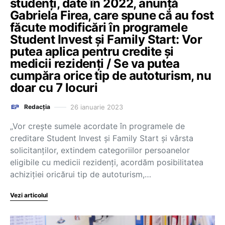
studenți, date în 2022, anunță
Gabriela Firea, care spune că au fost
făcute modificări în programele
Student Invest și Family Start: Vor
putea aplica pentru credite și
medicii rezidenți / Se va putea
cumpăra orice tip de autoturism, nu
doar cu 7 locuri
26 ianuarie 2023
Redacția
„Vor crește sumele acordate în programele de
creditare Student Invest și Family Start și vârsta
solicitanților, extindem categoriilor persoanelor
eligibile cu medicii rezidenți, acordăm posibilitatea
achiziției oricărui tip de autoturism,…
Vezi articolul