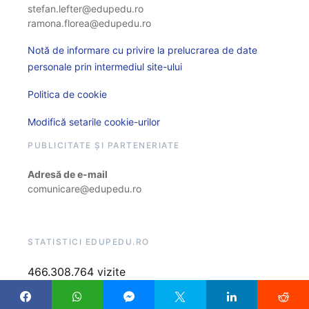
stefan.lefter@edupedu.ro
ramona.florea@edupedu.ro
Notă de informare cu privire la prelucrarea de date
personale prin intermediul site-ului
Politica de cookie
Modifică setarile cookie-urilor
PUBLICITATE ȘI PARTENERIATE
Adresă de e-mail
comunicare@edupedu.ro
STATISTICI EDUPEDU.RO
466.308.764 vizite