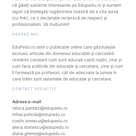
că găsiți subiecte interesante pe Edupedu.ro și suntem
siguri că înțelegeți rugămintea noastră de a cita sursa
(cu link), ca o declarație reciprocă de respect și
profesionalism. Vă mulțumim!
DESPRE NOI
EduPedu.ro este o publicație online care găzduiește
exclusiv articole din domeniul educației și cercetării.
Urmărim constant cum sunt educați copiii noștri, cine și
cum face politicile din educație și cercetare, cine și cum
îi formează pe profesori, cât de adecvate la lumea în
care trăim sunt sistemele de educație și cercetare.
CONTACT REDACȚIE
Adrese e-mail
raluca.pantazi@edupedu.ro
mihai.peticila@edupedu.ro
costin.ionescu@edupedu.ro
alexa.stanescu@edupedu.ro
diana.ghimisi@edupedu.ro