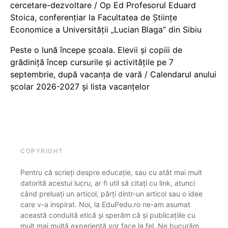
cercetare-dezvoltare / Op Ed Profesorul Eduard
Stoica, conferențiar la Facultatea de Științe
Economice a Universității „Lucian Blaga” din Sibiu
Peste o lună începe școala. Elevii și copiii de
grădiniță încep cursurile și activitățile pe 7
septembrie, după vacanța de vară / Calendarul anului
școlar 2026-2027 și lista vacanțelor
COPYRIGHT
Pentru că scrieți despre educație, sau cu atât mai mult
datorită acestui lucru, ar fi util să citați cu link, atunci
când preluați un articol, părți dintr-un articol sau o idee
care v-a inspirat. Noi, la EduPedu.ro ne-am asumat
această conduită etică și sperăm că și publicațiile cu
mult mai multă experiență vor face la fel. Ne bucurăm