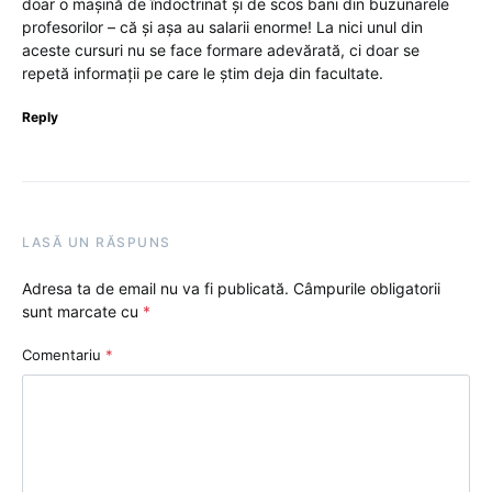
doar o mașină de îndoctrinat și de scos bani din buzunarele
profesorilor – că și așa au salarii enorme! La nici unul din
aceste cursuri nu se face formare adevărată, ci doar se
repetă informații pe care le știm deja din facultate.
Reply
LASĂ UN RĂSPUNS
Adresa ta de email nu va fi publicată.
Câmpurile obligatorii
sunt marcate cu
*
Comentariu
*