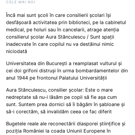
CELE MAI NOI
Încă mai sunt școli în care consilierii școlari își
desfășoară activitatea prin biblioteci, pe la cabinetul
medical, pe holuri sau în cancelarii, atrage atenția
consilierul școlar Aura Stănculescu / Sunt spații
inadecvate în care copilul nu va destăinui nimic
niciodată
Universitatea din București a reamplasat vulturul și
cei doi grifoni distruși în urma bombardamentelor din
anul 1944 pe frontonul Palatului Universității
Aura Stănculescu, consilier școlar: Este o mare
nedreptate să nu-i lăsăm pe copii să fie așa cum
sunt. Suntem prea dornici să îi băgăm în șabloane și
să-i corectăm, să invalidăm ceea ce fac diferit
Bugetele reale ale reconectării diasporei științifice și
poziția României la coada Uniunii Europene în