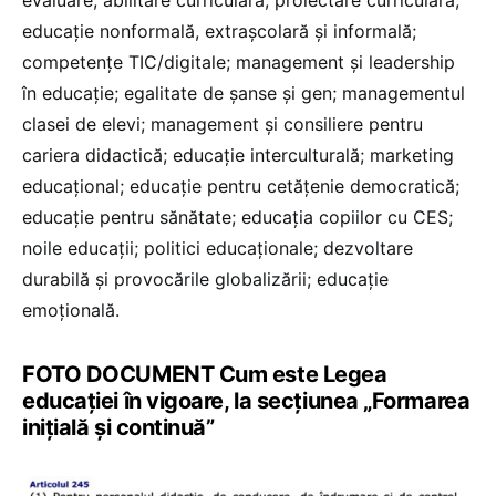
educaţie nonformală, extraşcolară şi informală;
competenţe TIC/digitale; management şi leadership
în educaţie; egalitate de şanse şi gen; managementul
clasei de elevi; management şi consiliere pentru
cariera didactică; educaţie interculturală; marketing
educaţional; educaţie pentru cetăţenie democratică;
educaţie pentru sănătate; educaţia copiilor cu CES;
noile educații; politici educaționale; dezvoltare
durabilă şi provocările globalizării; educație
emoțională.
FOTO DOCUMENT Cum este Legea
educației în vigoare, la secțiunea „Formarea
inițială și continuă”