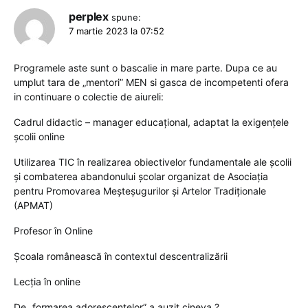
perplex
spune:
7 martie 2023 la 07:52
Programele aste sunt o bascalie in mare parte. Dupa ce au
umplut tara de „mentori” MEN si gasca de incompetenti ofera
in continuare o colectie de aiureli:
Cadrul didactic – manager educațional, adaptat la exigențele
școlii online
Utilizarea TIC în realizarea obiectivelor fundamentale ale școlii
și combaterea abandonului școlar organizat de Asociaţia
pentru Promovarea Meşteşugurilor şi Artelor Tradiţionale
(APMAT)
Profesor în Online
Școala românească în contextul descentralizării
Lecția în online
De „formarea adorescenţelor” a auzit cineva ?