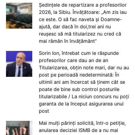
Ședințele de repartizare a profesorilor
2026, la Sibiu. Învățătoare: „Am zis iau
ce este. O să fac naveta și Doamne-
ajută, dar dacă în doi,trei ani nu
reușesc să mă titularizez nu cred că
mai rămân în învățământ”
Sorin Ion, întrebat cum le răspunde
profesorilor care dau an de an
Titularizarea, obțin note mari, dar nu au
post pe perioadă nedeterminată: În
ultimii ani am încercat să ținem cât se
poate de bine sub control posturile
titularizabile / La niciun concurs nu poți
garanta de la început asigurarea unui
post
Mai mulți părinți solicită, într-o petiție,
anularea deciziei ISMB de a nu mai