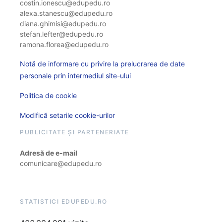
costin.ionescu@edupedu.ro
alexa.stanescu@edupedu.ro
diana.ghimisi@edupedu.ro
stefan.lefter@edupedu.ro
ramona.florea@edupedu.ro
Notă de informare cu privire la prelucrarea de date
personale prin intermediul site-ului
Politica de cookie
Modifică setarile cookie-urilor
PUBLICITATE ȘI PARTENERIATE
Adresă de e-mail
comunicare@edupedu.ro
STATISTICI EDUPEDU.RO