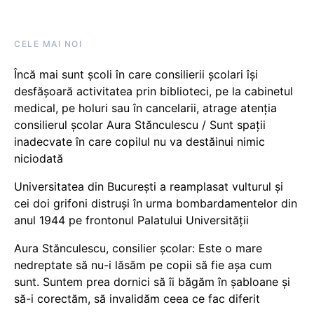
CELE MAI NOI
Încă mai sunt școli în care consilierii școlari își
desfășoară activitatea prin biblioteci, pe la cabinetul
medical, pe holuri sau în cancelarii, atrage atenția
consilierul școlar Aura Stănculescu / Sunt spații
inadecvate în care copilul nu va destăinui nimic
niciodată
Universitatea din București a reamplasat vulturul și
cei doi grifoni distruși în urma bombardamentelor din
anul 1944 pe frontonul Palatului Universității
Aura Stănculescu, consilier școlar: Este o mare
nedreptate să nu-i lăsăm pe copii să fie așa cum
sunt. Suntem prea dornici să îi băgăm în șabloane și
să-i corectăm, să invalidăm ceea ce fac diferit