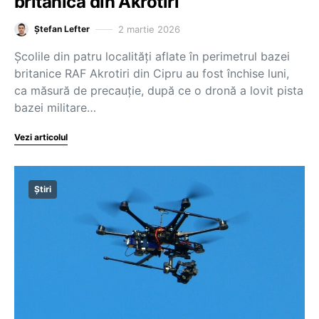
britanică din Akrotiri
2 martie 2026
Ștefan Lefter
Școlile din patru localități aflate în perimetrul bazei
britanice RAF Akrotiri din Cipru au fost închise luni,
ca măsură de precauție, după ce o dronă a lovit pista
bazei militare…
Vezi articolul
Știri