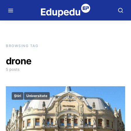
BROWSING TAG
drone
5 posts
Știri
Universitate