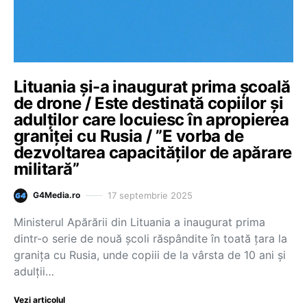
Lituania şi-a inaugurat prima şcoală
de drone / Este destinată copiilor şi
adulţilor care locuiesc în apropierea
graniţei cu Rusia / ”E vorba de
dezvoltarea capacităţilor de apărare
militară”
17 septembrie 2025
G4Media.ro
Ministerul Apărării din Lituania a inaugurat prima
dintr-o serie de nouă şcoli răspândite în toată ţara la
graniţa cu Rusia, unde copiii de la vârsta de 10 ani şi
adulţii…
Vezi articolul