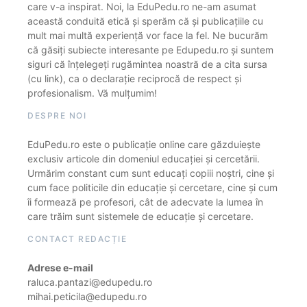
care v-a inspirat. Noi, la EduPedu.ro ne-am asumat
această conduită etică și sperăm că și publicațiile cu
mult mai multă experiență vor face la fel. Ne bucurăm
că găsiți subiecte interesante pe Edupedu.ro și suntem
siguri că înțelegeți rugămintea noastră de a cita sursa
(cu link), ca o declarație reciprocă de respect și
profesionalism. Vă mulțumim!
DESPRE NOI
EduPedu.ro este o publicație online care găzduiește
exclusiv articole din domeniul educației și cercetării.
Urmărim constant cum sunt educați copiii noștri, cine și
cum face politicile din educație și cercetare, cine și cum
îi formează pe profesori, cât de adecvate la lumea în
care trăim sunt sistemele de educație și cercetare.
CONTACT REDACȚIE
Adrese e-mail
raluca.pantazi@edupedu.ro
mihai.peticila@edupedu.ro