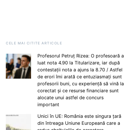
CELE MAI CITITE ARTICOLE
Profesorul Petruț Rizea: O profesoară a
luat nota 4.90 la Titularizare, iar după
contestații nota a ajuns la 8.70 / Astfel
de erori îmi arată ce entuziasmați sunt
profesorii buni, cu experiență să vină la
corectat și ce resurse financiare sunt
alocate unui astfel de concurs
important
Unici în UE: România este singura țară
din întreaga Uniune Europeană care a
redus cheltuielile de cercetare,