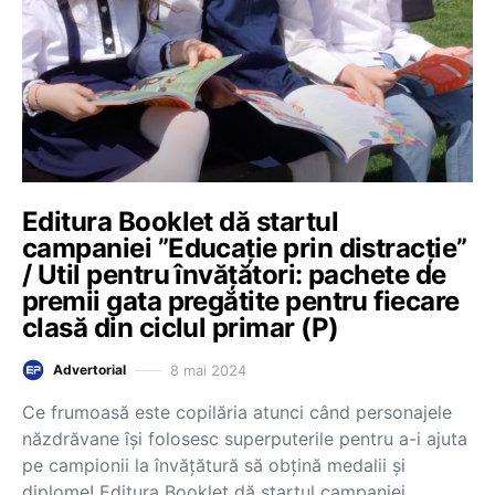
Editura Booklet dă startul
campaniei ”Educație prin distracție”
/ Util pentru învățători: pachete de
premii gata pregătite pentru fiecare
clasă din ciclul primar (P)
8 mai 2024
Advertorial
Ce frumoasă este copilăria atunci când personajele
năzdrăvane își folosesc superputerile pentru a-i ajuta
pe campionii la învățătură să obțină medalii și
diplome! Editura Booklet dă startul campaniei