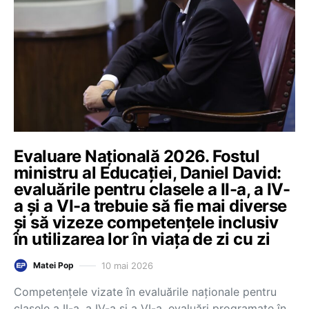
Evaluare Națională 2026. Fostul
ministru al Educației, Daniel David:
evaluările pentru clasele a II-a, a IV-
a și a VI-a trebuie să fie mai diverse
și să vizeze competențele inclusiv
în utilizarea lor în viața de zi cu zi
10 mai 2026
Matei Pop
Competențele vizate în evaluările naționale pentru
clasele a II-a, a IV-a și a VI-a, evaluări programate în