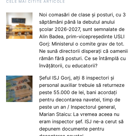
CELE MAI CITITE ARTICOLE
Noi comasări de clase și posturi, cu 3
săptămâni până la debutul anului
școlar 2026-2027, sunt semnalate de
Alin Badea, prim-vicepreședinte USLI
Gorj: Ministerul o comite grav de tot.
Ne sună directorii disperați că oamenii
rămân fără posturi. Ce se întâmplă cu
învățătorii, cu educatorii?
Șeful ISJ Gorj, alți 8 inspectori și
personal auxiliar trebuie să returneze
peste 55.000 de lei, bani acordați
pentru decontarea navetei, timp de
peste un an / Inspectorul general,
Marian Staicu: La vremea aceea nu
eram inspector șef. ISJ ne-a cerut să
depunem documente pentru