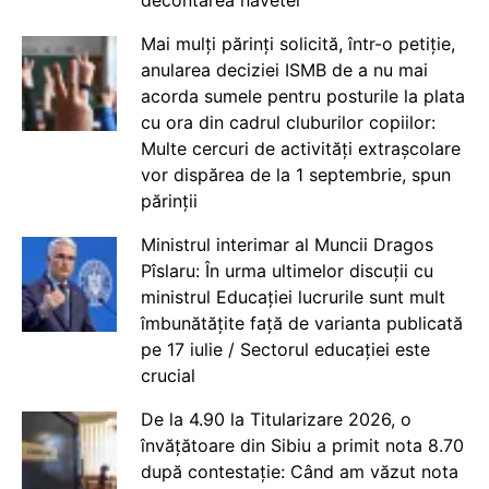
decontarea navetei
Mai mulți părinți solicită, într-o petiție,
anularea deciziei ISMB de a nu mai
acorda sumele pentru posturile la plata
cu ora din cadrul cluburilor copiilor:
Multe cercuri de activități extrașcolare
vor dispărea de la 1 septembrie, spun
părinții
Ministrul interimar al Muncii Dragos
Pîslaru: În urma ultimelor discuții cu
ministrul Educației lucrurile sunt mult
îmbunătățite față de varianta publicată
pe 17 iulie / Sectorul educației este
crucial
De la 4.90 la Titularizare 2026, o
învățătoare din Sibiu a primit nota 8.70
după contestație: Când am văzut nota