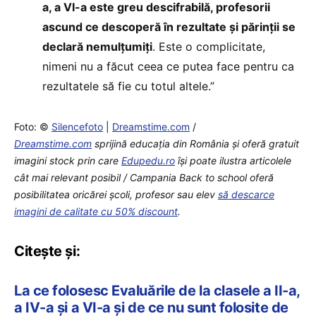
a, a VI-a este greu descifrabilă, profesorii
ascund ce descoperă în rezultate și părinții se
declară nemulțumiți
. Este o complicitate,
nimeni nu a făcut ceea ce putea face pentru ca
rezultatele să fie cu totul altele.”
Foto: ©
Silencefoto
|
Dreamstime.com
/
Dreamstime.com
sprijină educaţia din România şi oferă gratuit
imagini stock prin care
Edupedu.ro
îşi poate ilustra articolele
cât mai relevant posibil / Campania Back to school oferă
posibilitatea oricărei școli, profesor sau elev
să descarce
imagini de calitate cu 50% discount
.
Citește și:
La ce folosesc Evaluările de la clasele a II-a,
a IV-a și a VI-a și de ce nu sunt folosite de