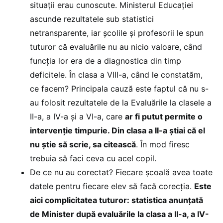
situații erau cunoscute. Ministerul Educației
ascunde rezultatele sub statistici
netransparente, iar școlile și profesorii le spun
tuturor că evaluările nu au nicio valoare, când
funcția lor era de a diagnostica din timp
deficitele. În clasa a VIII-a, când le constatăm,
ce facem? Principala cauză este faptul că nu s-
au folosit rezultatele de la Evaluările la clasele a
II-a, a IV-a și a VI-a, care
ar fi putut permite o
intervenție timpurie. Din clasa a II-a știai că el
nu știe să scrie, sa citească
. În mod firesc
trebuia să faci ceva cu acel copil.
De ce nu au corectat? Fiecare școală avea toate
datele pentru fiecare elev să facă corecția.
Este
aici complicitatea tuturor: statistica anunțată
de Minister după evaluările la clasa a II-a, a IV-