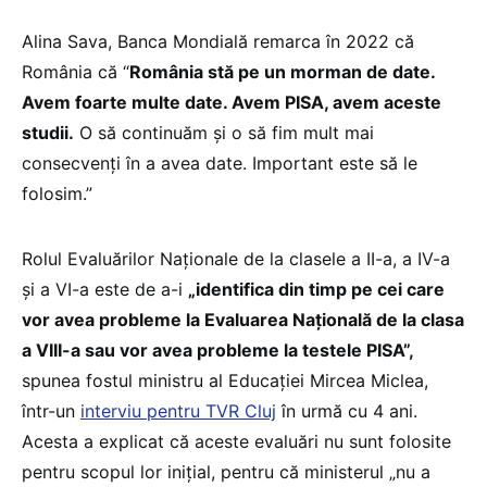
Alina Sava, Banca Mondială remarca în 2022 că
România că “
România stă pe un morman de date.
Avem foarte multe date. Avem PISA, avem aceste
studii.
O să continuăm și o să fim mult mai
consecvenți în a avea date. Important este să le
folosim.”
Rolul Evaluărilor Naționale de la clasele a II-a, a IV-a
și a VI-a este de a-i
„identifica din timp pe cei care
vor avea probleme la Evaluarea Națională de la clasa
a VIII-a sau vor avea probleme la testele PISA”,
spunea fostul ministru al Educației Mircea Miclea,
într-un
interviu pentru TVR Cluj
în urmă cu 4 ani.
Acesta a explicat că aceste evaluări nu sunt folosite
pentru scopul lor inițial, pentru că ministerul „nu a