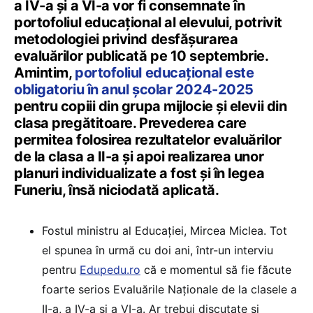
a IV-a și a VI-a vor fi consemnate în
portofoliul educațional al elevului, potrivit
metodologiei privind desfășurarea
evaluărilor publicată pe 10 septembrie.
Amintim,
portofoliul educațional este
obligatoriu în anul școlar 2024-2025
pentru copiii din grupa mijlocie și elevii din
clasa pregătitoare. Prevederea care
permitea folosirea rezultatelor evaluărilor
de la clasa a II-a și apoi realizarea unor
planuri individualizate a fost și în legea
Funeriu, însă niciodată aplicată.
Fostul ministru al Educației, Mircea Miclea. Tot
el spunea în urmă cu doi ani, într-un interviu
pentru
Edupedu.ro
că e momentul să fie făcute
foarte serios Evaluările Naționale de la clasele a
II-a, a IV-a și a VI-a. Ar trebui discutate și