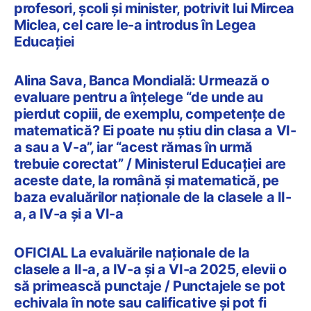
profesori, școli și minister, potrivit lui Mircea
Miclea, cel care le-a introdus în Legea
Educației
Alina Sava, Banca Mondială: Urmează o
evaluare pentru a înțelege “de unde au
pierdut copiii, de exemplu, competențe de
matematică? Ei poate nu știu din clasa a VI-
a sau a V-a”, iar “acest rămas în urmă
trebuie corectat” / Ministerul Educației are
aceste date, la română și matematică, pe
baza evaluărilor naționale de la clasele a II-
a, a IV-a și a VI-a
OFICIAL La evaluările naționale de la
clasele a II-a, a IV-a și a VI-a 2025, elevii o
să primească punctaje / Punctajele se pot
echivala în note sau calificative și pot fi