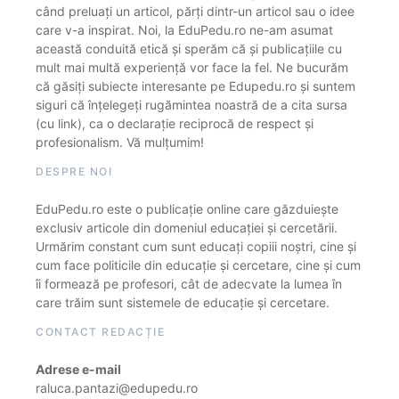
când preluați un articol, părți dintr-un articol sau o idee
care v-a inspirat. Noi, la EduPedu.ro ne-am asumat
această conduită etică și sperăm că și publicațiile cu
mult mai multă experiență vor face la fel. Ne bucurăm
că găsiți subiecte interesante pe Edupedu.ro și suntem
siguri că înțelegeți rugămintea noastră de a cita sursa
(cu link), ca o declarație reciprocă de respect și
profesionalism. Vă mulțumim!
DESPRE NOI
EduPedu.ro este o publicație online care găzduiește
exclusiv articole din domeniul educației și cercetării.
Urmărim constant cum sunt educați copiii noștri, cine și
cum face politicile din educație și cercetare, cine și cum
îi formează pe profesori, cât de adecvate la lumea în
care trăim sunt sistemele de educație și cercetare.
CONTACT REDACȚIE
Adrese e-mail
raluca.pantazi@edupedu.ro