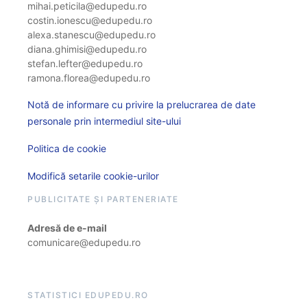
mihai.peticila@edupedu.ro
costin.ionescu@edupedu.ro
alexa.stanescu@edupedu.ro
diana.ghimisi@edupedu.ro
stefan.lefter@edupedu.ro
ramona.florea@edupedu.ro
Notă de informare cu privire la prelucrarea de date
personale prin intermediul site-ului
Politica de cookie
Modifică setarile cookie-urilor
PUBLICITATE ȘI PARTENERIATE
Adresă de e-mail
comunicare@edupedu.ro
STATISTICI EDUPEDU.RO