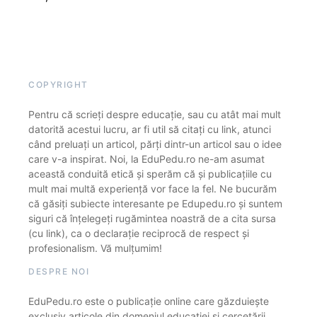
COPYRIGHT
Pentru că scrieți despre educație, sau cu atât mai mult
datorită acestui lucru, ar fi util să citați cu link, atunci
când preluați un articol, părți dintr-un articol sau o idee
care v-a inspirat. Noi, la EduPedu.ro ne-am asumat
această conduită etică și sperăm că și publicațiile cu
mult mai multă experiență vor face la fel. Ne bucurăm
că găsiți subiecte interesante pe Edupedu.ro și suntem
siguri că înțelegeți rugămintea noastră de a cita sursa
(cu link), ca o declarație reciprocă de respect și
profesionalism. Vă mulțumim!
DESPRE NOI
EduPedu.ro este o publicație online care găzduiește
exclusiv articole din domeniul educației și cercetării.