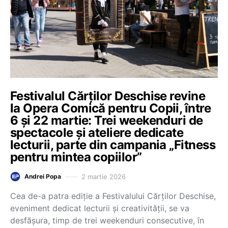
Festivalul Cărților Deschise revine
la Opera Comică pentru Copii, între
6 și 22 martie: Trei weekenduri de
spectacole și ateliere dedicate
lecturii, parte din campania „Fitness
pentru mintea copiilor”
2 martie 2026
Andrei Popa
Cea de-a patra ediție a Festivalului Cărților Deschise,
eveniment dedicat lecturii și creativității, se va
desfășura, timp de trei weekenduri consecutive, în