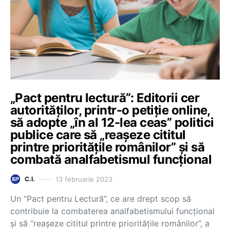
„Pact pentru lectură”: Editorii cer
autorităților, printr-o petiție online,
să adopte „în al 12-lea ceas” politici
publice care să „reașeze cititul
printre prioritățile românilor” și să
combată analfabetismul funcțional
13 februarie 2023
C.I.
Un “Pact pentru Lectură”, ce are drept scop să
contribuie la combaterea analfabetismului funcțional
și să “reașeze cititul printre prioritățile românilor”, a