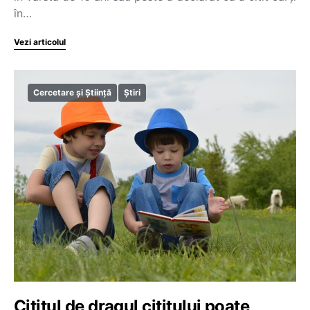
în…
Vezi articolul
Cercetare și Știință
Știri
Cititul de dragul cititului poate