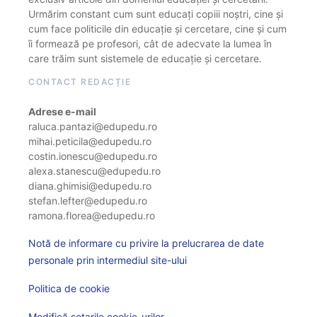
Urmărim constant cum sunt educați copiii noștri, cine și
cum face politicile din educație și cercetare, cine și cum
îi formează pe profesori, cât de adecvate la lumea în
care trăim sunt sistemele de educație și cercetare.
CONTACT REDACȚIE
Adrese e-mail
raluca.pantazi@edupedu.ro
mihai.peticila@edupedu.ro
costin.ionescu@edupedu.ro
alexa.stanescu@edupedu.ro
diana.ghimisi@edupedu.ro
stefan.lefter@edupedu.ro
ramona.florea@edupedu.ro
Notă de informare cu privire la prelucrarea de date
personale prin intermediul site-ului
Politica de cookie
Modifică setarile cookie-urilor