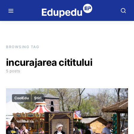
BROWSING TAG
incurajarea cititului
5 posts
CoolEdu
Știri