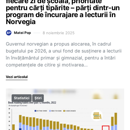
fiecare zi de școală, prioritate
pentru cărți tipărite – părți dintr-un
program de încurajare a lecturii în
Norvegia
8 noiembrie 2025
Matei Pop
Guvernul norvegian a propus alocarea, în cadrul
bugetului pe 2026, a unui fond de susținere a lecturii
în învățământul primar și gimnazial, pentru a întări
competențele de citire și motivarea…
Vezi articolul
Statistici
Știri