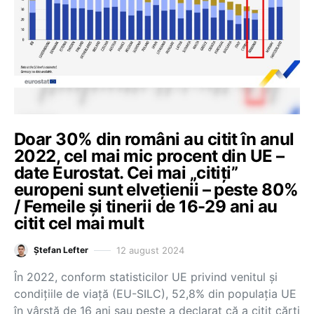
Doar 30% din români au citit în anul
2022, cel mai mic procent din UE –
date Eurostat. Cei mai „citiți”
europeni sunt elvețienii – peste 80%
/ Femeile și tinerii de 16-29 ani au
citit cel mai mult
12 august 2024
Ștefan Lefter
În 2022, conform statisticilor UE privind venitul și
condițiile de viață (EU-SILC), 52,8% din populația UE
în vârstă de 16 ani sau peste a declarat că a citit cărți