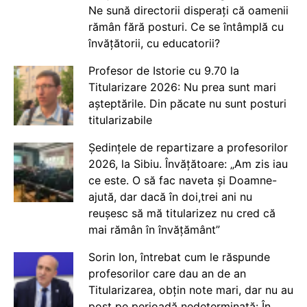
Ne sună directorii disperați că oamenii
rămân fără posturi. Ce se întâmplă cu
învățătorii, cu educatorii?
Profesor de Istorie cu 9.70 la
Titularizare 2026: Nu prea sunt mari
așteptările. Din păcate nu sunt posturi
titularizabile
Ședințele de repartizare a profesorilor
2026, la Sibiu. Învățătoare: „Am zis iau
ce este. O să fac naveta și Doamne-
ajută, dar dacă în doi,trei ani nu
reușesc să mă titularizez nu cred că
mai rămân în învățământ”
Sorin Ion, întrebat cum le răspunde
profesorilor care dau an de an
Titularizarea, obțin note mari, dar nu au
post pe perioadă nedeterminată: În