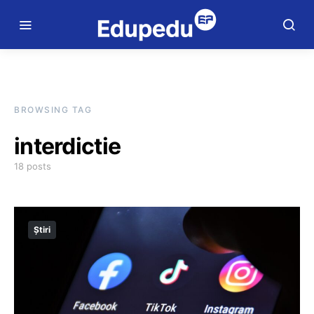
BROWSING TAG
interdictie
18 posts
Știri