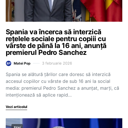
Spania va încerca să interzică
rețelele sociale pentru copiii cu
vârste de până la 16 ani, anunță
premierul Pedro Sanchez
3 februarie 2026
Matei Pop
Spania se alătură țărilor care doresc să interzică
accesul copiilor cu vârste de sub 16 ani la social
media: premierul Pedro Sanchez a anunțat, marți, că
intenționează să aplice rapid…
Vezi articolul
Știri