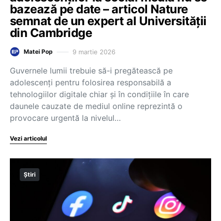
bazează pe date – articol Nature
semnat de un expert al Universității
din Cambridge
9 martie 2026
Matei Pop
Guvernele lumii trebuie să-i pregătească pe
adolescenți pentru folosirea responsabilă a
tehnologiilor digitale chiar și în condițiile în care
daunele cauzate de mediul online reprezintă o
provocare urgentă la nivelul…
Vezi articolul
Știri