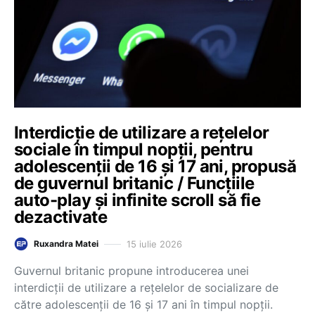
Interdicție de utilizare a rețelelor
sociale în timpul nopții, pentru
adolescenții de 16 și 17 ani, propusă
de guvernul britanic / Funcțiile
auto-play și infinite scroll să fie
dezactivate
15 iulie 2026
Ruxandra Matei
Guvernul britanic propune introducerea unei
interdicții de utilizare a rețelelor de socializare de
către adolescenții de 16 și 17 ani în timpul nopții.