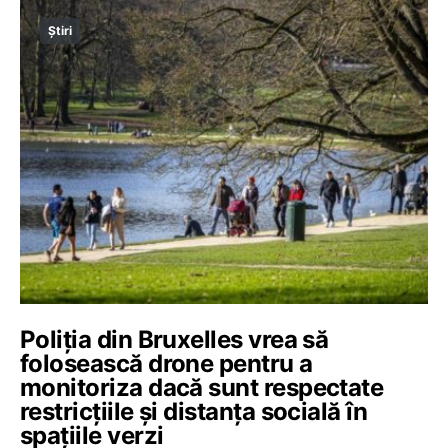
Știri
Poliția din Bruxelles vrea să
folosească drone pentru a
monitoriza dacă sunt respectate
restricțiile și distanța socială în
spațiile verzi