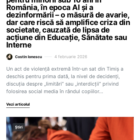
România, în epoca AI și a
dezinformării – o măsură de avarie,
dar care riscă să amplifice criza din
societate, cauzată de lipsa de
acțiune din Educație, Sănătate sau
Interne
4 februarie 2026
Costin Ionescu
Un act de violență extremă într-un sat din Timiș a
deschis pentru prima dată, la nivel de decidenți,
discuția despre „limitări” sau „interdicții” privind
folosirea social media în rândul copiilor…
Vezi articolul
Știri