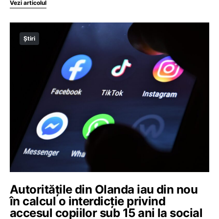
Vezi articolul
Știri
Autoritățile din Olanda iau din nou
în calcul o interdicție privind
accesul copiilor sub 15 ani la social