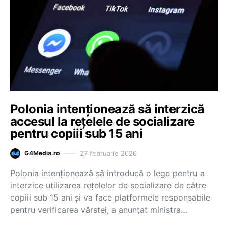
Polonia intenţionează să interzică
accesul la reţelele de socializare
pentru copiii sub 15 ani
27 februarie 2026
G4Media.ro
Polonia intenţionează să introducă o lege pentru a
interzice utilizarea reţelelor de socializare de către
copiii sub 15 ani şi va face platformele responsabile
pentru verificarea vârstei, a anunţat ministra…