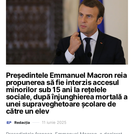
Preşedintele Emmanuel Macron reia
propunerea să fie interzis accesul
minorilor sub 15 ani la reţelele
sociale, după înjunghierea mortală a
unei supraveghetoare şcolare de
către un elev
11 iunie 2025
Redacția
Preşedintele francez, Emmanuel Macron, a declarat