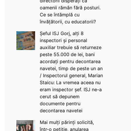
directorii disperați că
oamenii rămân fără posturi.
Ce se întâmplă cu
învățătorii, cu educatorii?
Șeful ISJ Gorj, alți 8
inspectori și personal
auxiliar trebuie să returneze
peste 55.000 de lei, bani
acordați pentru decontarea
navetei, timp de peste un an
/ Inspectorul general, Marian
Staicu: La vremea aceea nu
eram inspector șef. ISJ ne-a
cerut să depunem
documente pentru
decontarea navetei
Mai mulți părinți solicită,
într-o petiție, anularea