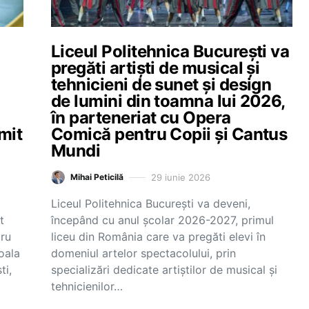
Liceul Politehnica București va
pregăti artiști de musical și
tehnicieni de sunet și design
de lumini din toamna lui 2026,
în parteneriat cu Opera
mit
Comică pentru Copii și Cantus
Mundi
29 iunie 2026
Mihai Peticilă
Liceul Politehnica București va deveni,
t
începând cu anul școlar 2026-2027, primul
tru
liceu din România care va pregăti elevi în
oala
domeniul artelor spectacolului, prin
ti,
specializări dedicate artiștilor de musical și
tehnicienilor…