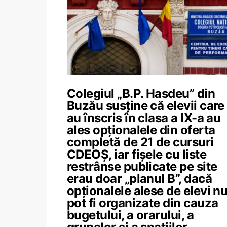
Colegiul „B.P. Hasdeu” din
Buzău susține că elevii care
au înscris în clasa a IX-a au
ales opționalele din oferta
completă de 21 de cursuri
CDEOȘ, iar fișele cu liste
restrânse publicate pe site
erau doar „planul B”, dacă
opționalele alese de elevi n
pot fi organizate din cauza
bugetului, a orarului, a