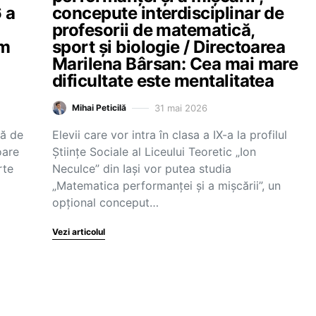
 a
concepute interdisciplinar de
profesorii de matematică,
um
sport și biologie / Directoarea
Marilena Bârsan: Cea mai mare
dificultate este mentalitatea
31 mai 2026
Mihai Peticilă
lă de
Elevii care vor intra în clasa a IX-a la profilul
oare
Științe Sociale al Liceului Teoretic „Ion
rte
Neculce” din Iași vor putea studia
„Matematica performanței și a mișcării”, un
opțional conceput…
Vezi articolul