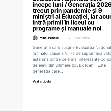
începe luni / Generația 2026
trecut prin pandemie și 9
miniștri ai Educației, iar ac
intră primii în liceul cu
programe și manuale noi
20 iunie 2026
Mihai Peticilă
Generația care susține Evaluarea Naționa
la finalul clasei a VIII-a de săptămâna viit
este una dintre cele mai interesante coho
de elevi din ultimele două decenii. Este
generația care…
Vezi articolul