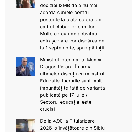
deciziei ISMB de a nu mai
acorda sumele pentru
posturile la plata cu ora din
cadrul cluburilor copiilor:
Multe cercuri de activități
extrașcolare vor dispărea de
la 1 septembrie, spun părinții
Ministrul interimar al Muncii
Dragos Pîslaru: În urma
ultimelor discuții cu ministrul
Educației lucrurile sunt mult
îmbunătățite față de varianta
publicată pe 17 iulie /
Sectorul educației este
crucial
De la 4.90 la Titularizare
2026, o învățătoare din Sibiu