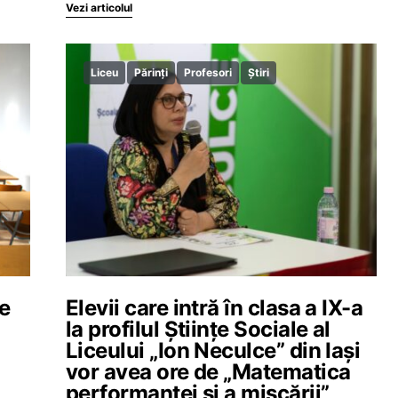
Vezi articolul
Liceu
Părinți
Profesori
Știri
re
Elevii care intră în clasa a IX-a
la profilul Științe Sociale al
Liceului „Ion Neculce” din Iași
vor avea ore de „Matematica
performanței și a mișcării”,