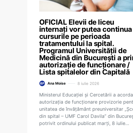
OFICIAL Elevii de liceu
internați vor putea continua
cursurile pe perioada
tratamentului la spital.
Programul Universității de
Medicină din București a pri
autorizație de funcționare /
Lista spitalelor din Capitală
8 iulie 2026
Ana Moise
Ministerul Educației și Cercetării a acorda
autorizația de funcționare provizorie pen
unitatea de învățământ preuniversitar „Șc
din spital – UMF Carol Davila” din Bucureș
potrivit ordinului publicat marți, 8 iulie…