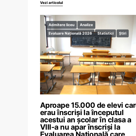
Vezi articolul
Admitere liceu
Analize
Evaluare Națională 2026
Statistici
Știri
Aproape 15.000 de elevi ca
erau înscriși la începutul
acestui an școlar în clasa a
VIII-a nu apar înscriși la
Evaluarea Națională care