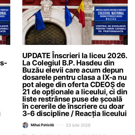
UPDATE Înscrieri la liceu 2026.
 s-
La Colegiul B.P. Hasdeu din
Buzău elevii care acum depun
dosarele pentru clasa a IX-a nu
pot alege din oferta CDEOȘ de
21 de opționale a liceului, ci din
liste restrânse puse de școală
în cererile de înscriere cu doar
u
3-6 discipline / Reacția liceului
23 iulie 2026
Mihai Peticilă