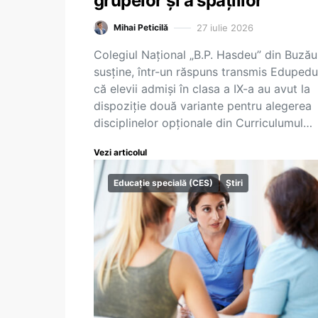
grupelor și a spațiilor
27 iulie 2026
Mihai Peticilă
Colegiul Național „B.P. Hasdeu” din Buzău
susține, într-un răspuns transmis Edupedu
că elevii admiși în clasa a IX-a au avut la
dispoziție două variante pentru alegerea
disciplinelor opționale din Curriculumul…
Vezi articolul
Educație specială (CES)
Știri