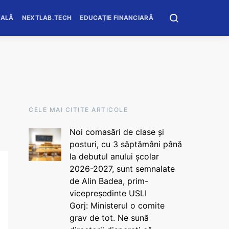
OALĂ
NEXTLAB.TECH
EDUCAȚIE FINANCIARĂ
CELE MAI CITITE ARTICOLE
Noi comasări de clase și
posturi, cu 3 săptămâni până
la debutul anului școlar
2026-2027, sunt semnalate
de Alin Badea, prim-
vicepreședinte USLI
Gorj: Ministerul o comite
grav de tot. Ne sună