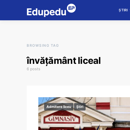
ȘTIRI
BROWSING TAG
învățământ liceal
6 posts
Admitere liceu
Știri