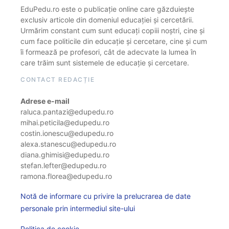
EduPedu.ro este o publicație online care găzduiește
exclusiv articole din domeniul educației și cercetării.
Urmărim constant cum sunt educați copiii noștri, cine și
cum face politicile din educație și cercetare, cine și cum
îi formează pe profesori, cât de adecvate la lumea în
care trăim sunt sistemele de educație și cercetare.
CONTACT REDACȚIE
Adrese e-mail
raluca.pantazi@edupedu.ro
mihai.peticila@edupedu.ro
costin.ionescu@edupedu.ro
alexa.stanescu@edupedu.ro
diana.ghimisi@edupedu.ro
stefan.lefter@edupedu.ro
ramona.florea@edupedu.ro
Notă de informare cu privire la prelucrarea de date
personale prin intermediul site-ului
Politica de cookie