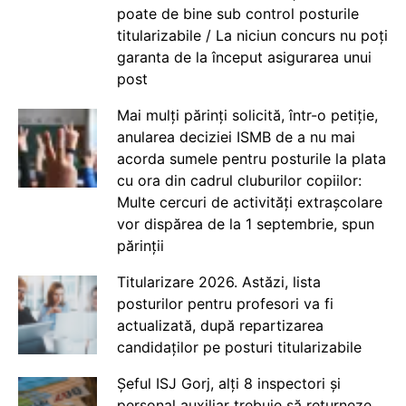
poate de bine sub control posturile
titularizabile / La niciun concurs nu poți
garanta de la început asigurarea unui
post
Mai mulți părinți solicită, într-o petiție,
anularea deciziei ISMB de a nu mai
acorda sumele pentru posturile la plata
cu ora din cadrul cluburilor copiilor:
Multe cercuri de activități extrașcolare
vor dispărea de la 1 septembrie, spun
părinții
Titularizare 2026. Astăzi, lista
posturilor pentru profesori va fi
actualizată, după repartizarea
candidaților pe posturi titularizabile
Șeful ISJ Gorj, alți 8 inspectori și
personal auxiliar trebuie să returneze