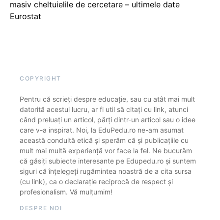
masiv cheltuielile de cercetare – ultimele date
Eurostat
COPYRIGHT
Pentru că scrieți despre educație, sau cu atât mai mult
datorită acestui lucru, ar fi util să citați cu link, atunci
când preluați un articol, părți dintr-un articol sau o idee
care v-a inspirat. Noi, la EduPedu.ro ne-am asumat
această conduită etică și sperăm că și publicațiile cu
mult mai multă experiență vor face la fel. Ne bucurăm
că găsiți subiecte interesante pe Edupedu.ro și suntem
siguri că înțelegeți rugămintea noastră de a cita sursa
(cu link), ca o declarație reciprocă de respect și
profesionalism. Vă mulțumim!
DESPRE NOI