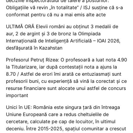
deciziile Inspectoratului de tăiere a posturilor:
Obligațiile vă revin „în totalitate” / ISJ susține că s-a
conformat pentru că nu a mai emis alte acte
ULTIMĂ ORĂ Elevii români au obținut 3 medalii de
aur, 2 de argint și 3 de bronz la Olimpiada
Internațională de Inteligență Artificială – IOAI 2026,
desfășurată în Kazahstan
Profesorul Petruț Rizea: O profesoară a luat nota 4.90
la Titularizare, iar după contestații nota a ajuns la
8.70 / Astfel de erori îmi arată ce entuziasmați sunt
profesorii buni, cu experiență să vină la corectat și ce
resurse financiare sunt alocate unui astfel de concurs
important
Unici în UE: România este singura țară din întreaga
Uniune Europeană care a redus cheltuielile de
cercetare, calculate pe cap de locuitor, în ultimul
deceniu. Între 2015-2025, spațiul comunitar a crescut