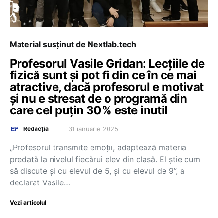
Material susținut de Nextlab.tech
Profesorul Vasile Gridan: Lecțiile de
fizică sunt și pot fi din ce în ce mai
atractive, dacă profesorul e motivat
și nu e stresat de o programă din
care cel puțin 30% este inutil
31 ianuarie 2025
Redacția
„Profesorul transmite emoții, adaptează materia
predată la nivelul fiecărui elev din clasă. El știe cum
să discute și cu elevul de 5, și cu elevul de 9”, a
declarat Vasile…
Vezi articolul