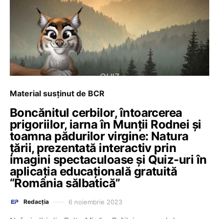
Material susținut de BCR
Boncănitul cerbilor, întoarcerea
prigoriilor, iarna în Munții Rodnei și
toamna pădurilor virgine: Natura
țării, prezentată interactiv prin
imagini spectaculoase și Quiz-uri în
aplicația educațională gratuită
“România sălbatică”
6 noiembrie 2023
Redacția