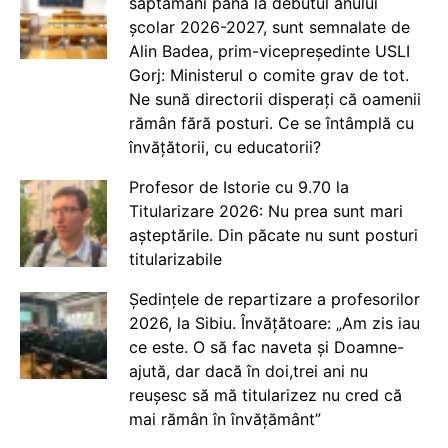
săptămâni până la debutul anului
școlar 2026-2027, sunt semnalate de
Alin Badea, prim-vicepreședinte USLI
Gorj: Ministerul o comite grav de tot.
Ne sună directorii disperați că oamenii
rămân fără posturi. Ce se întâmplă cu
învățătorii, cu educatorii?
Profesor de Istorie cu 9.70 la
Titularizare 2026: Nu prea sunt mari
așteptările. Din păcate nu sunt posturi
titularizabile
Ședințele de repartizare a profesorilor
2026, la Sibiu. Învățătoare: „Am zis iau
ce este. O să fac naveta și Doamne-
ajută, dar dacă în doi,trei ani nu
reușesc să mă titularizez nu cred că
mai rămân în învățământ”