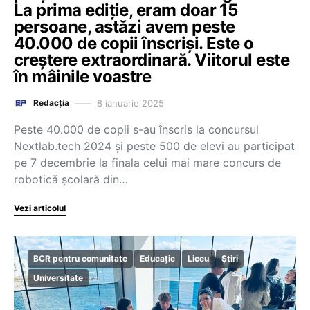
La prima ediție, eram doar 15
persoane, astăzi avem peste
40.000 de copii înscriși. Este o
creștere extraordinară. Viitorul este
în mâinile voastre
8 ianuarie 2025
Redacția
Peste 40.000 de copii s-au înscris la concursul
Nextlab.tech 2024 și peste 500 de elevi au participat
pe 7 decembrie la finala celui mai mare concurs de
robotică școlară din…
Vezi articolul
BCR pentru comunitate
Educație
Liceu
Știri
Universitate