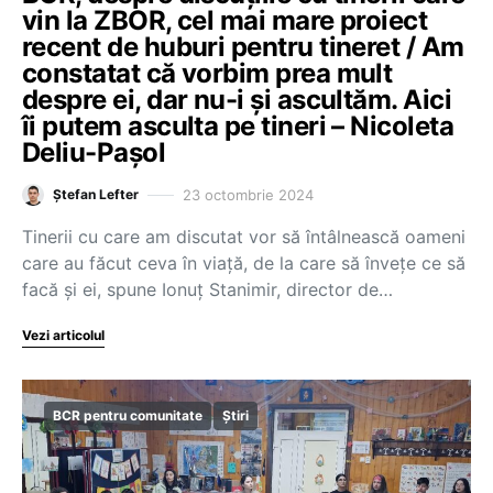
vin la ZBOR, cel mai mare proiect
recent de huburi pentru tineret / Am
constatat că vorbim prea mult
despre ei, dar nu-i și ascultăm. Aici
îi putem asculta pe tineri – Nicoleta
Deliu-Pașol
23 octombrie 2024
Ștefan Lefter
Tinerii cu care am discutat vor să întâlnească oameni
care au făcut ceva în viață, de la care să învețe ce să
facă și ei, spune Ionuț Stanimir, director de…
Vezi articolul
BCR pentru comunitate
Știri