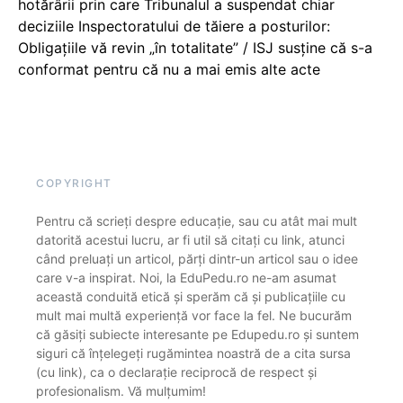
hotărârii prin care Tribunalul a suspendat chiar
deciziile Inspectoratului de tăiere a posturilor:
Obligațiile vă revin „în totalitate” / ISJ susține că s-a
conformat pentru că nu a mai emis alte acte
COPYRIGHT
Pentru că scrieți despre educație, sau cu atât mai mult
datorită acestui lucru, ar fi util să citați cu link, atunci
când preluați un articol, părți dintr-un articol sau o idee
care v-a inspirat. Noi, la EduPedu.ro ne-am asumat
această conduită etică și sperăm că și publicațiile cu
mult mai multă experiență vor face la fel. Ne bucurăm
că găsiți subiecte interesante pe Edupedu.ro și suntem
siguri că înțelegeți rugămintea noastră de a cita sursa
(cu link), ca o declarație reciprocă de respect și
profesionalism. Vă mulțumim!