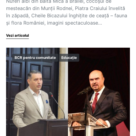
Nuferi albi din Balta Mică a Brăilei, cocoșul de
mesteacăn din Munții Rodnei, Piatra Craiului învelită
în zăpadă, Cheile Bicazului înghițite de ceață – fauna
și flora României, imagini spectaculoase…
Vezi articolul
BCR pentru comunitate
Educație