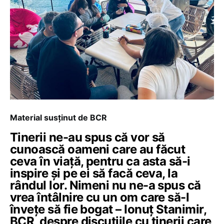
Material susținut de BCR
Tinerii ne-au spus că vor să
cunoască oameni care au făcut
ceva în viață, pentru ca asta să-i
inspire și pe ei să facă ceva, la
rândul lor. Nimeni nu ne-a spus că
vrea întâlnire cu un om care să-l
învețe să fie bogat – Ionuț Stanimir,
BCR, despre discuțiile cu tinerii care