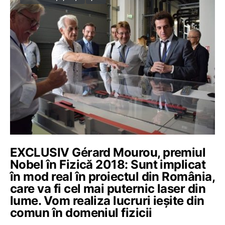
EXCLUSIV Gérard Mourou, premiul
Nobel în Fizică 2018: Sunt implicat
în mod real în proiectul din România,
care va fi cel mai puternic laser din
lume. Vom realiza lucruri ieșite din
comun în domeniul fizicii