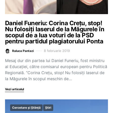
Daniel Funeriu: Corina Crețu, stop!
Nu folosiți laserul de la Măgurele în
scopul de a lua voturi de la PSD
pentru partidul plagiatorului Ponta
8 februarie 2019
Raluca Pantazi
Mesaj dur din partea lui Daniel Funeriu, fost ministru
al Educației, către comisarul european pentru Politică
Regională. “Corina Crețu, stop! Nu folosiți laserul de
la Măgurele în scopul meschin de…
Vezi articolul
Cercetare și Știință
Știri