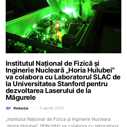
Institutul Național de Fizică și
Inginerie Nucleară „Horia Hulubei”
va colabora cu Laboratorul SLAC de
la Universitatea Stanford pentru
dezvoltarea Laserului de la
Măgurele
5 aprilie 2023
Redacția
„Institutul Național de Fizica și Inginerie Nucleara
„Horia Hulubei” (IFIN-HH) va colabora cu laboratorul