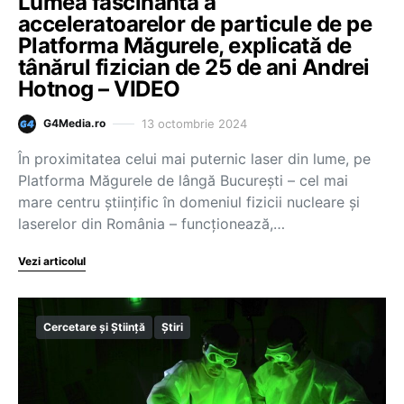
Lumea fascinantă a
acceleratoarelor de particule de pe
Platforma Măgurele, explicată de
tânărul fizician de 25 de ani Andrei
Hotnog – VIDEO
13 octombrie 2024
G4Media.ro
În proximitatea celui mai puternic laser din lume, pe
Platforma Măgurele de lângă București – cel mai
mare centru științific în domeniul fizicii nucleare și
laserelor din România – funcționează,…
Vezi articolul
Cercetare și Știință
Știri