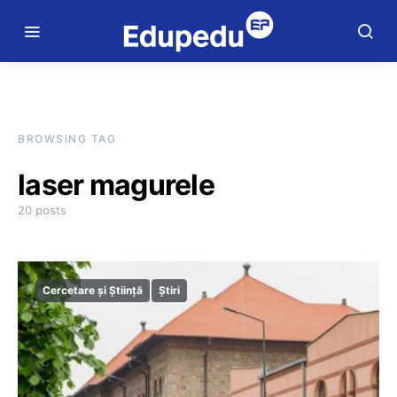
BROWSING TAG
laser magurele
20 posts
Cercetare și Știință
Știri