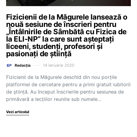
Fizicienii de la Măgurele lansează o
nouă sesiune de înscrieri pentru
„Întâlnirile de Sâmbătă cu Fizica de
la ELI-NP” la care sunt așteptați
liceeni, studenți, profesori și
pasionați de știință
14 ianuarie 2020
Redacția
Fizicienii de la Măgurele deschid din nou porțile
platformei de cercetare pentru a primi gratuit iubitorii
de știință. Au început înscrierile pentru sesiunea de
primăvară a lecțiilor reunite sub numele…
Vezi articolul