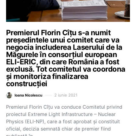
Premierul Florin Cîțu s-a numit
președintele unui comitet care va
negocia includerea Laserului de la
Măgurele în consorțiul european
ELI-ERIC, din care România a fost
exclusă. Tot comitetul va coordona
și monitoriza finalizarea
construcției
2 iunie 2021
Ioana Nicolescu
Premierul Florin Cîțu va conduce Comitetul privind
proiectul Extreme Light Infrastructure – Nuclear
Physics (ELI-NP), care a fost aprobat și constituit
oficial, decizia semnată chiar de premier fiind
publicată în…