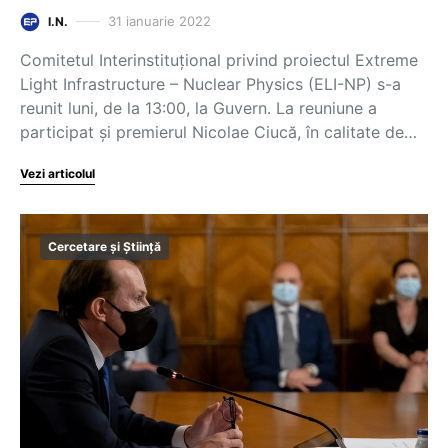
31 ianuarie 2022
I.N.
Comitetul Interinstituțional privind proiectul Extreme
Light Infrastructure – Nuclear Physics (ELI-NP) s-a
reunit luni, de la 13:00, la Guvern. La reuniune a
participat și premierul Nicolae Ciucă, în calitate de…
Vezi articolul
Cercetare și Știință