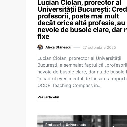
Lucian Ciolan, prorector al
Universității București: Cred
profesorii, poate mai mult
decât orice altă profesie, au
nevoie de busole clare, dar 
fixe
27 octombrie 2025
Alexa Stănescu
Lucian Ciolan, prorector al Universității
București, a semnalat faptul că „profesori
nevoie de busole clare, dar nu de busole f
în cadrul evenimentul de lansare a raportu
OCDE Teaching Compass în…
Vezi articolul
Profesori
Universitate