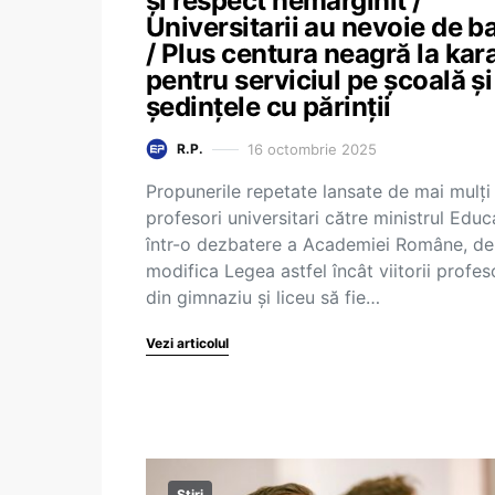
și respect nemărginit /
Universitarii au nevoie de b
/ Plus centura neagră la kar
pentru serviciul pe școală și
ședințele cu părinții
16 octombrie 2025
R.P.
Propunerile repetate lansate de mai mulți
profesori universitari către ministrul Educa
într-o dezbatere a Academiei Române, de
modifica Legea astfel încât viitorii profes
din gimnaziu și liceu să fie…
Vezi articolul
Știri