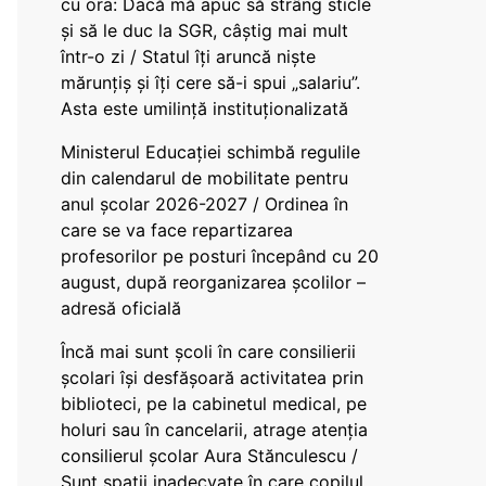
cu ora: Dacă mă apuc să strâng sticle
și să le duc la SGR, câștig mai mult
într-o zi / Statul îți aruncă niște
mărunțiș și îți cere să-i spui „salariu”.
Asta este umilință instituționalizată
Ministerul Educației schimbă regulile
din calendarul de mobilitate pentru
anul școlar 2026-2027 / Ordinea în
care se va face repartizarea
profesorilor pe posturi începând cu 20
august, după reorganizarea școlilor –
adresă oficială
Încă mai sunt școli în care consilierii
școlari își desfășoară activitatea prin
biblioteci, pe la cabinetul medical, pe
holuri sau în cancelarii, atrage atenția
consilierul școlar Aura Stănculescu /
Sunt spații inadecvate în care copilul