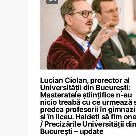
Lucian Ciolan, prorector al
Universității din București:
Masteratele științifice n-au
nicio treabă cu ce urmează 
predea profesorii în gimnaz
și în liceu. Haideți să fim one
/ Precizările Universității di
București – update