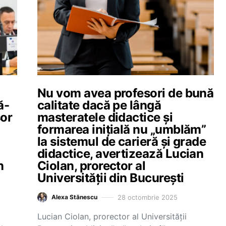
Nu vom avea profesori de bună
ă-
calitate dacă pe lângă
sor
masteratele didactice și
formarea inițială nu „umblăm”
la sistemul de carieră și grade
didactice, avertizează Lucian
n
Ciolan, prorector al
Universității din București
28 octombrie 2025
Alexa Stănescu
Lucian Ciolan, prorector al Universității