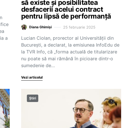
să existe și posibilitatea
desfacerii acelui contract
pentru lipsă de performanță
in
ifice
25 februarie 2025
Diana Ghimiși
ea
ia a
Lucian Ciolan, prorector al Universității din
București, a declarat, la emisiunea InfoEdu de
la TVR Info, că „forma actuală de titularizare
nu poate să mai rămână în picioare dintr-o
sumedenie de…
Vezi articolul
Știri