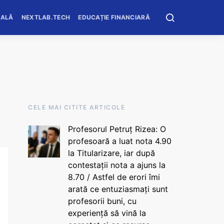
OALĂ
NEXTLAB.TECH
EDUCAȚIE FINANCIARĂ
CELE MAI CITITE ARTICOLE
Profesorul Petruț Rizea: O
profesoară a luat nota 4.90
la Titularizare, iar după
contestații nota a ajuns la
8.70 / Astfel de erori îmi
arată ce entuziasmați sunt
profesorii buni, cu
experiență să vină la