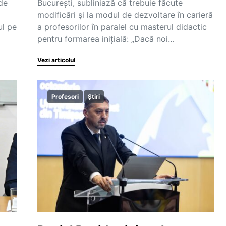
de
București, subliniază că trebuie făcute
modificări și la modul de dezvoltare în carieră
ul pe
a profesorilor în paralel cu masterul didactic
pentru formarea inițială: „Dacă noi…
Vezi articolul
Profesori
Știri