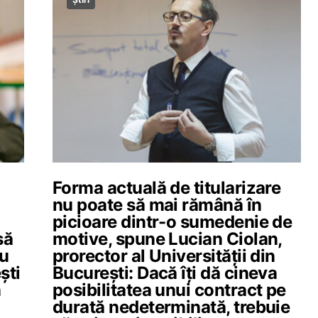
Forma actuală de titularizare
nu poate să mai rămână în
picioare dintr-o sumedenie de
să
motive, spune Lucian Ciolan,
iu
prorector al Universității din
ști
București: Dacă îți dă cineva
n
posibilitatea unui contract pe
durată nedeterminată, trebuie