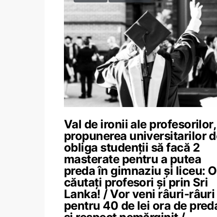
Val de ironii ale profesorilor,
propunerea universitarilor d
obliga studenții să facă 2
masterate pentru a putea
preda în gimnaziu și liceu: O
căutați profesori și prin Sri
Lanka! / Vor veni râuri-râuri
pentru 40 de lei ora de pred