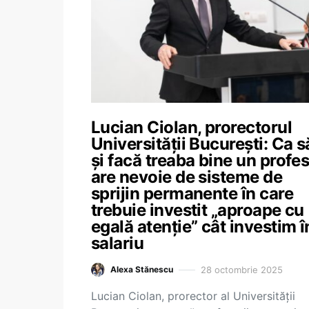
Lucian Ciolan, prorectorul
Universității București: Ca s
și facă treaba bine un profe
are nevoie de sisteme de
sprijin permanente în care
trebuie investit „aproape cu
egală atenție” cât investim î
salariu
28 octombrie 2025
Alexa Stănescu
Lucian Ciolan, prorector al Universității