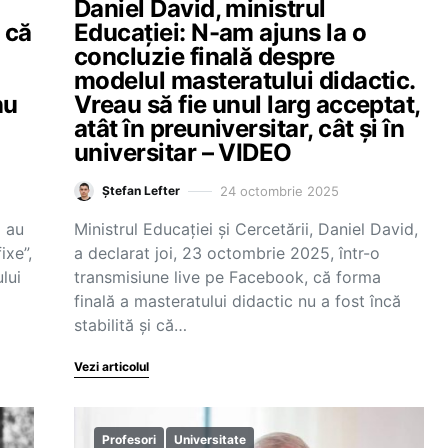
Daniel David, ministrul
 că
Educației: N-am ajuns la o
concluzie finală despre
modelul masteratului didactic.
nu
Vreau să fie unul larg acceptat,
atât în preuniversitar, cât și în
universitar – VIDEO
24 octombrie 2025
Ștefan Lefter
i au
Ministrul Educației și Cercetării, Daniel David,
ixe”,
a declarat joi, 23 octombrie 2025, într-o
lui
transmisiune live pe Facebook, că forma
finală a masteratului didactic nu a fost încă
stabilită și că…
Vezi articolul
Profesori
Universitate