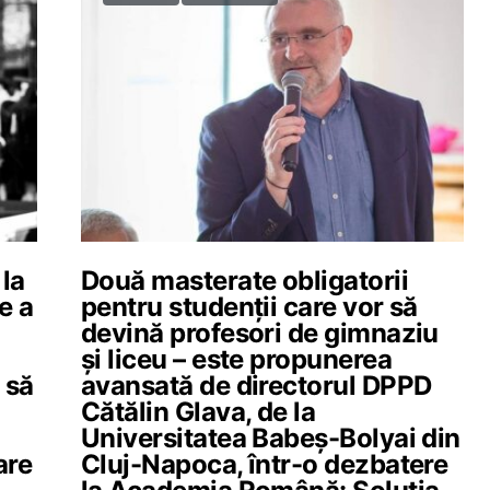
 la
Două masterate obligatorii
e a
pentru studenții care vor să
devină profesori de gimnaziu
și liceu – este propunerea
 să
avansată de directorul DPPD
Cătălin Glava, de la
Universitatea Babeș-Bolyai din
are
Cluj-Napoca, într-o dezbatere