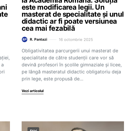
la Academia Română: Soluția
ani
este modificarea legii. Un
ate
masterat de specialitate și unul
didactic ar fi poate versiunea
cea mai fezabilă
16 octombrie 2025
R. Pantazi
Obligativitatea parcurgerii unui masterat de
ției,
specialitate de către studenții care vor să
 a
devină profesori în școlile gimnaziale și licee,
ori
pe lângă masteratul didactic obligatoriu deja
prin lege, este propusă de…
Vezi articolul
Știri