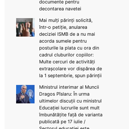
documente pentru
decontarea navetei
Mai mulți părinți solicită,
într-o petiție, anularea
deciziei ISMB de a nu mai
acorda sumele pentru
posturile la plata cu ora din
cadrul cluburilor copiilor:
Multe cercuri de activități
extrașcolare vor dispărea de
la 1 septembrie, spun părinții
Ministrul interimar al Muncii
Dragos Pîslaru: În urma
ultimelor discuții cu ministrul
Educației lucrurile sunt mult
îmbunătățite față de varianta
publicată pe 17 iulie /
Sectorul educației este