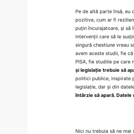
Pe de altă parte însă, eu 
pozitive, cum ar fi rezilie
puțin încurajatoare, și să
intervenții care să le sus
singură chestiune vreau s
avem aceste studii, fie că 
PISA, fie studiile pe care
și legislație trebuie să a
politici publice, inspirat
legislație, dar și din date
întârzie să apară. Datel
Nici nu trebuia să ne mai 