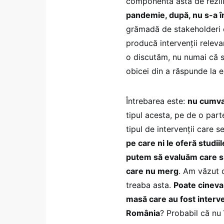
componenta asta de rezili
pandemie, după, nu s-a î
grămadă de stakeholderi c
producă intervenții relev
o discutăm, nu numai că s
obicei din a răspunde la e
Întrebarea este:
nu cumva
tipul acesta, pe de o parte
tipul de intervenții care 
pe care ni le oferă studii
putem să evaluăm care sun
care nu merg
. Am văzut 
treaba asta.
Poate cineva
masă care au fost interven
România
? Probabil că nu 