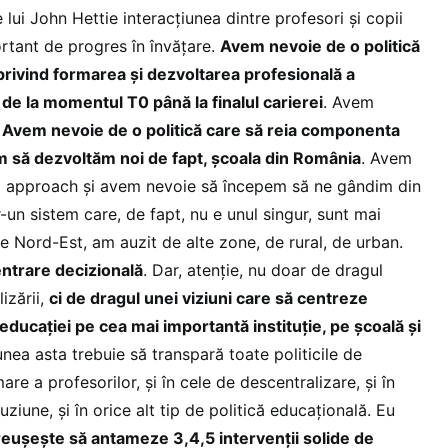
le lui John Hettie interacțiunea dintre profesori și copii
ortant de progres în învățare.
Avem nevoie de o politică
rivind formarea și dezvoltarea profesională a
de la momentul T0 până la finalul carierei
. Avem
.
Avem nevoie de o politică care să reia componenta
m să dezvoltăm noi de fapt, școala din România
. Avem
 approach și avem nevoie să începem să ne gândim din
r-un sistem care, de fapt, nu e unul singur, sunt mai
e Nord-Est, am auzit de alte zone, de rural, de urban.
trare decizională
. Dar, atenție, nu doar de dragul
izării,
ci de dragul unei viziuni care să centreze
ducației pe cea mai importantă instituție, pe școală și
nea asta trebuie să transpară toate politicile de
are a profesorilor, și în cele de descentralizare, și în
luziune, și în orice alt tip de politică educațională. Eu
reușește să antameze 3,4,5 intervenții solide de