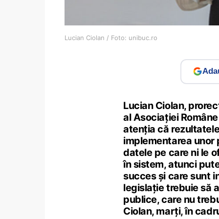
Lucian Ciolan / Foto: unibuc.ro
Adau
Lucian Ciolan, prorect
al Asociației Române
atenția că rezultatele
implementarea unor po
datele pe care ni le o
în sistem, atunci put
succes și care sunt in
legislație trebuie să
publice, care nu treb
Ciolan, marți, în cadr