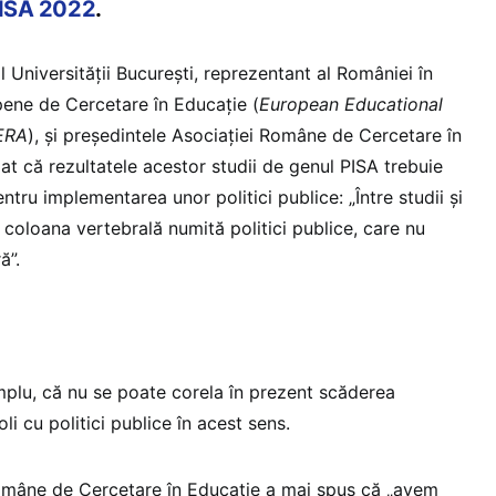
 PISA 2022
.
l Universității București, reprezentant al României în
opene de Cercetare în Educație (
European Educational
EERA
), și președintele Asociației Române de Cercetare în
at că rezultatele acestor studii de genul PISA trebuie
ntru implementarea unor politici publice: „Între studii și
ă coloana vertebrală numită politici publice, care nu
ă”.
emplu, că nu se poate corela în prezent scăderea
oli cu politici publice în acest sens.
Române de Cercetare în Educație a mai spus că „avem