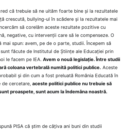
cred că trebuie să ne uităm foarte bine și la rezultatele
nță crescută, bullying-ul în scădere și la rezultatele mai
 încercăm să corelăm aceste rezultate pozitive cu
țină, negative, cu intervenții care să le compenseze. O
ă mai spun: avem, pe de o parte, studii. Începem să
sunt făcute de Institutul de Științe ale Educației prin
 noi le facem pe IEA.
Avem o nouă legislație. Între studii
pară coloana vertebrală numită politici publice.
Aceste
e probabil și din cum a fost preluată România Educată în
le de cercetare,
aceste politici publice nu trebuie să
e sunt proaspete, sunt acum la îndemâna noastră.
spună PISA că știm de câțiva ani buni din studii