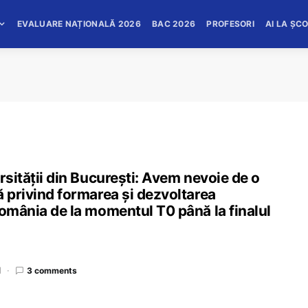
EVALUARE NAȚIONALĂ 2026
BAC 2026
PROFESORI
AI LA ȘC
rsității din București: Avem nevoie de o
ă privind formarea și dezvoltarea
România de la momentul T0 până la finalul
d
3 comments