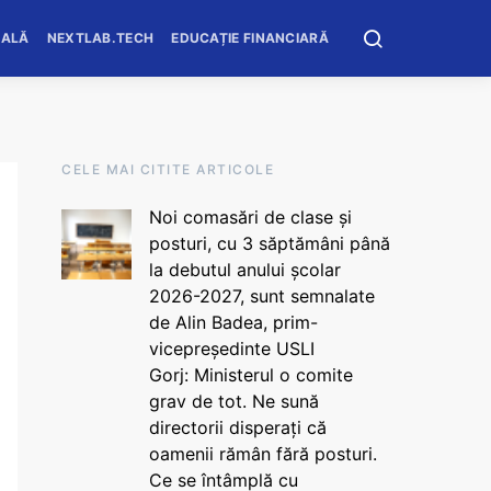
OALĂ
NEXTLAB.TECH
EDUCAȚIE FINANCIARĂ
CELE MAI CITITE ARTICOLE
Noi comasări de clase și
posturi, cu 3 săptămâni până
la debutul anului școlar
2026-2027, sunt semnalate
de Alin Badea, prim-
vicepreședinte USLI
Gorj: Ministerul o comite
grav de tot. Ne sună
directorii disperați că
oamenii rămân fără posturi.
Ce se întâmplă cu