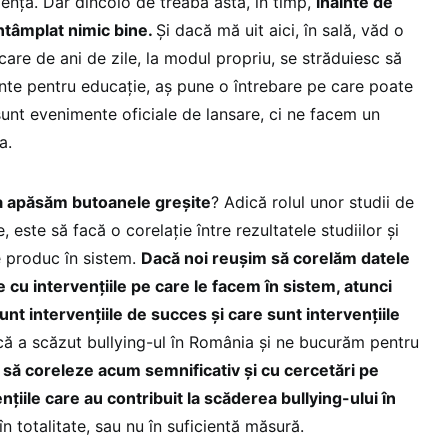
ență. Dar dincolo de treaba asta, în timp,
înainte de
ntâmplat nimic bine.
Și dacă mă uit aici, în sală, văd o
are de ani de zile, la modul propriu, se străduiesc să
ante pentru educație, aș pune o întrebare pe care poate
unt evenimente oficiale de lansare, ci ne facem un
a.
 apăsăm butoanele greșite
? Adică rolul unor studii de
, este să facă o corelație între rezultatele studiilor și
se produc în sistem.
Dacă noi reușim să corelăm datele
le cu intervențiile pe care le facem în sistem, atunci
t intervențiile de succes și care sunt intervențiile
că a scăzut bullying-ul în România și ne bucurăm pentru
 să coreleze acum semnificativ și cu cercetări pe
țiile care au contribuit la scăderea bullying-ului în
în totalitate, sau nu în suficientă măsură.