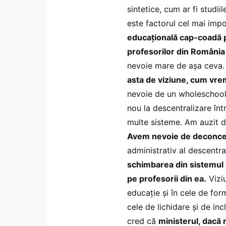
sintetice, cum ar fi studii
este factorul cel mai imp
educațională cap-coadă p
profesorilor din România 
nevoie mare de așa ceva
asta de viziune, cum vre
nevoie de un wholeschool
nou la descentralizare înt
multe sisteme. Am auzit d
Avem nevoie de deconcen
administrativ al descentral
schimbarea din sistemul e
pe profesorii din ea.
Viziu
educație și în cele de form
cele de lichidare și de inc
cred că
ministerul, dacă 