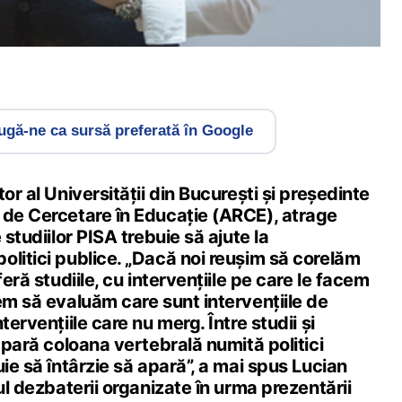
gă-ne ca sursă preferată în Google
or al Universității din București și președinte
 de Cercetare în Educație (ARCE), atrage
 studiilor PISA trebuie să ajute la
litici publice. „Dacă noi reușim să corelăm
feră studiile, cu intervențiile pe care le facem
em să evaluăm care sunt intervențiile de
tervențiile care nu merg. Între studii și
 apară coloana vertebrală numită politici
uie să întârzie să apară”, a mai spus Lucian
ul dezbaterii organizate în urma prezentării