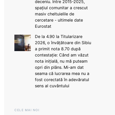
deceniu. Între 2015-2025,
spațiul comunitar a crescut
masiv cheltuielile de
cercetare - ultimele date
Eurostat
De la 4.90 la Titularizare
2026, o învățătoare din Sibiu
a primit nota 8.70 după
contestație: Când am văzut
nota inițială, nu mă puteam
opri din plâns. Mi-am dat
seama că lucrarea mea nu a
fost corectată în adevăratul
sens al cuvântului
CELE MAI NOI