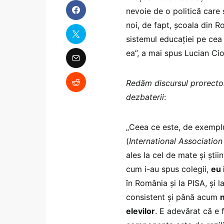
nevoie de o politică car
noi, de fapt, școala din 
sistemul educației pe cea 
ea”, a mai spus Lucian Cio
Redăm discursul prorectoru
dezbaterii
:
„Ceea ce este, de exemplu,
(
International Associatio
ales la cel de mate și știi
cum i-au spus colegii,
eu 
în România și la PISA, și 
consistent și până acum
n
elevilor
. E adevărat că e 