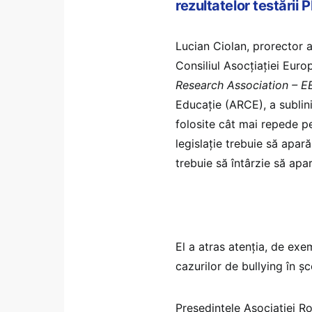
rezultatelor testării
Lucian Ciolan, prorector a
Consiliul Asocțiației Eur
Research Association – 
Educație (ARCE), a sublini
folosite cât mai repede pe
legislație trebuie să apar
trebuie să întârzie să apar
El a atras atenția, de ex
cazurilor de bullying în șc
Președintele Asociației 