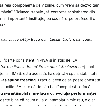
e să reia componenta de viziune, cum vrem să dezvoltăm
România”. Viziunea trebuie „să centreze schimbarea din
mai importantă instituție, pe școală și pe profesorii din
lan.
lui Universității București, Lucian Ciolan
,
din cadul
 foarte consistent în PISA și în studiile IEA
n for the Evaluation of Educational Achievement
), mai
nțe, la TIMSS, este această, haideți să-i spun, stabilitate,
i-aș spune freezing
. Practic, ceea ce se poate constata
la studiile IEA este că de când au început să se facă
u s-a întâmplat mare lucru cu evoluția performanței
foarte bine că acum nu s-a întâmplat nimic rău, e clar