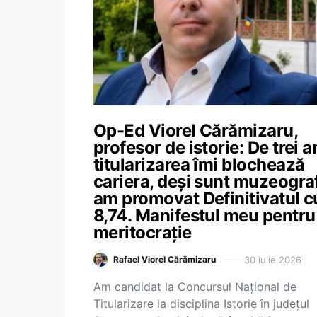
Op-Ed Viorel Cărămizaru,
profesor de istorie: De trei an
titularizarea îmi blochează
cariera, deși sunt muzeograf
am promovat Definitivatul c
8,74. Manifestul meu pentru
meritocrație
30 iulie 2026
Rafael Viorel Cărămizaru
Am candidat la Concursul Național de
Titularizare la disciplina Istorie în județul