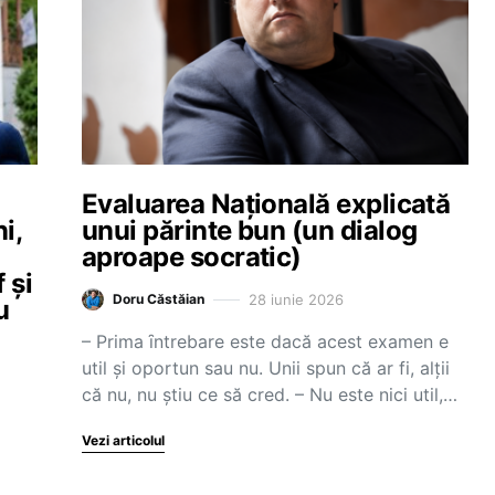
Evaluarea Naţională explicată
i,
unui părinte bun (un dialog
aproape socratic)
 și
28 iunie 2026
Doru Căstăian
u
– Prima ȋntrebare este dacă acest examen e
util şi oportun sau nu. Unii spun că ar fi, alţii
că nu, nu ştiu ce să cred. – Nu este nici util,…
Vezi articolul