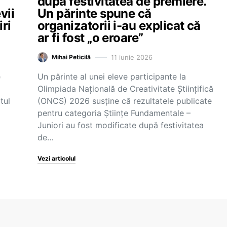
l
după festivitatea de premiere.
vii
Un părinte spune că
iri
organizatorii i-au explicat că
ar fi fost „o eroare”
11 iunie 2026
Mihai Peticilă
e
Un părinte al unei eleve participante la
Olimpiada Națională de Creativitate Științifică
tul
(ONCS) 2026 susține că rezultatele publicate
pentru categoria Științe Fundamentale –
Juniori au fost modificate după festivitatea
de…
Vezi articolul