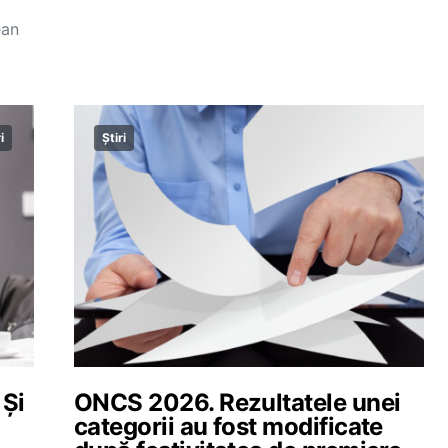
ean
i
Știri
 Și
ONCS 2026. Rezultatele unei
categorii au fost modificate