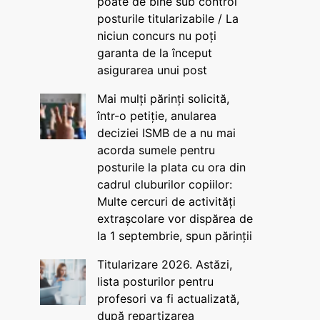
poate de bine sub control
posturile titularizabile / La
niciun concurs nu poți
garanta de la început
asigurarea unui post
Mai mulți părinți solicită,
într-o petiție, anularea
deciziei ISMB de a nu mai
acorda sumele pentru
posturile la plata cu ora din
cadrul cluburilor copiilor:
Multe cercuri de activități
extrașcolare vor dispărea de
la 1 septembrie, spun părinții
Titularizare 2026. Astăzi,
lista posturilor pentru
profesori va fi actualizată,
după repartizarea