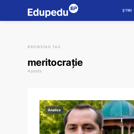
ȘTIRI
BROWSING TAG
meritocrație
4 posts
Analize