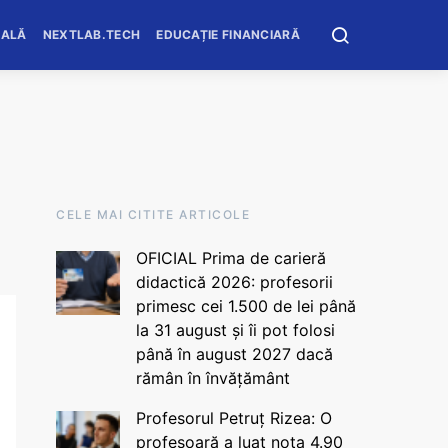
OALĂ
NEXTLAB.TECH
EDUCAȚIE FINANCIARĂ
CELE MAI CITITE ARTICOLE
OFICIAL Prima de carieră
didactică 2026: profesorii
primesc cei 1.500 de lei până
la 31 august și îi pot folosi
până în august 2027 dacă
rămân în învățământ
Profesorul Petruț Rizea: O
profesoară a luat nota 4.90