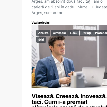
Argeș, am absolvit două facultăți, am o
carieră de 9 ani în cadrul Muzeului Județ
Argeș, sunt autor…
Vezi articolul
Analize
Gimnaziu
Liceu
Părinți
Profesor
Știri
Visează. Creează. Inovează.
taci. Cum i-a premiat