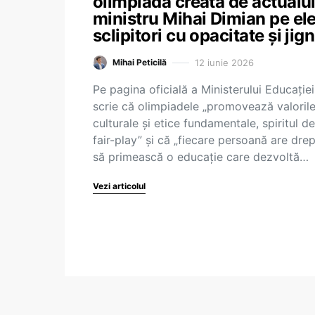
olimpiada creată de actualu
ministru Mihai Dimian pe ele
sclipitori cu opacitate și jign
12 iunie 2026
Mihai Peticilă
Pe pagina oficială a Ministerului Educației
scrie că olimpiadele „promovează valoril
culturale și etice fundamentale, spiritul de
fair-play” și că „fiecare persoană are drep
să primească o educație care dezvoltă…
Vezi articolul