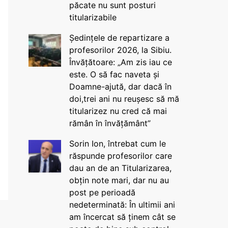
păcate nu sunt posturi
titularizabile
Ședințele de repartizare a
profesorilor 2026, la Sibiu.
Învățătoare: „Am zis iau ce
este. O să fac naveta și
Doamne-ajută, dar dacă în
doi,trei ani nu reușesc să mă
titularizez nu cred că mai
rămân în învățământ”
Sorin Ion, întrebat cum le
răspunde profesorilor care
dau an de an Titularizarea,
obțin note mari, dar nu au
post pe perioadă
nedeterminată: În ultimii ani
am încercat să ținem cât se