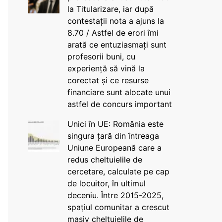
la Titularizare, iar după
contestații nota a ajuns la
8.70 / Astfel de erori îmi
arată ce entuziasmați sunt
profesorii buni, cu
experiență să vină la
corectat și ce resurse
financiare sunt alocate unui
astfel de concurs important
Unici în UE: România este
singura țară din întreaga
Uniune Europeană care a
redus cheltuielile de
cercetare, calculate pe cap
de locuitor, în ultimul
deceniu. Între 2015-2025,
spațiul comunitar a crescut
masiv cheltuielile de