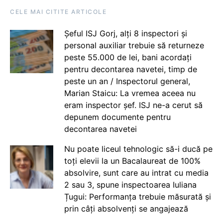
CELE MAI CITITE ARTICOLE
Șeful ISJ Gorj, alți 8 inspectori și
personal auxiliar trebuie să returneze
peste 55.000 de lei, bani acordați
pentru decontarea navetei, timp de
peste un an / Inspectorul general,
Marian Staicu: La vremea aceea nu
eram inspector șef. ISJ ne-a cerut să
depunem documente pentru
decontarea navetei
Nu poate liceul tehnologic să-i ducă pe
toți elevii la un Bacalaureat de 100%
absolvire, sunt care au intrat cu media
2 sau 3, spune inspectoarea Iuliana
Țugui: Performanța trebuie măsurată și
prin câți absolvenți se angajează