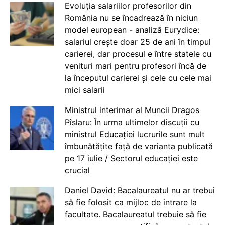
Evoluția salariilor profesorilor din
România nu se încadrează în niciun
model european - analiză Eurydice:
salariul crește doar 25 de ani în timpul
carierei, dar procesul e între statele cu
venituri mari pentru profesori încă de
la începutul carierei și cele cu cele mai
mici salarii
Ministrul interimar al Muncii Dragos
Pîslaru: În urma ultimelor discuții cu
ministrul Educației lucrurile sunt mult
îmbunătățite față de varianta publicată
pe 17 iulie / Sectorul educației este
crucial
Daniel David: Bacalaureatul nu ar trebui
să fie folosit ca mijloc de intrare la
facultate. Bacalaureatul trebuie să fie