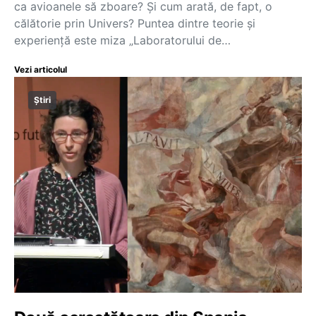
ca avioanele să zboare? Și cum arată, de fapt, o
călătorie prin Univers? Puntea dintre teorie și
experiență este miza „Laboratorului de…
Vezi articolul
Știri