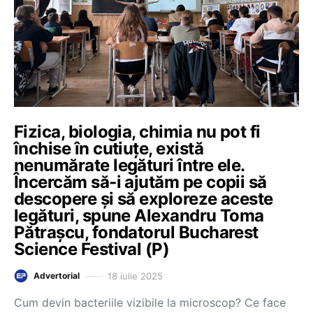
Fizica, biologia, chimia nu pot fi
închise în cutiuțe, există
nenumărate legături între ele.
Încercăm să-i ajutăm pe copii să
descopere și să exploreze aceste
legături, spune Alexandru Toma
Pătrașcu, fondatorul Bucharest
Science Festival (P)
18 iulie 2025
Advertorial
Cum devin bacteriile vizibile la microscop? Ce face