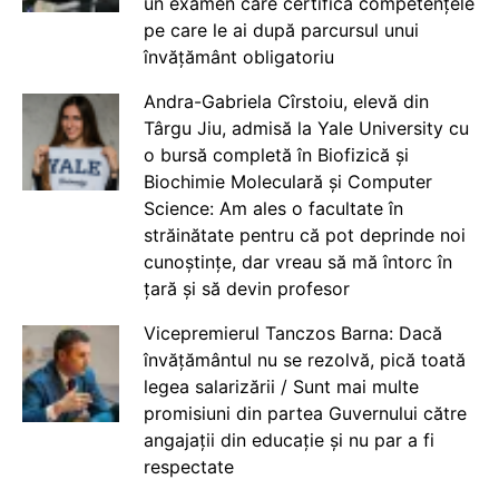
un examen care certifică competențele
pe care le ai după parcursul unui
învățământ obligatoriu
Andra-Gabriela Cîrstoiu, elevă din
Târgu Jiu, admisă la Yale University cu
o bursă completă în Biofizică și
Biochimie Moleculară și Computer
Science: Am ales o facultate în
străinătate pentru că pot deprinde noi
cunoștințe, dar vreau să mă întorc în
țară și să devin profesor
Vicepremierul Tanczos Barna: Dacă
învățământul nu se rezolvă, pică toată
legea salarizării / Sunt mai multe
promisiuni din partea Guvernului către
angajații din educație și nu par a fi
respectate