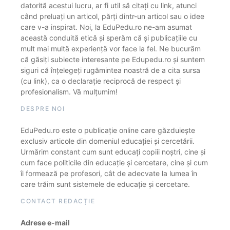
datorită acestui lucru, ar fi util să citați cu link, atunci
când preluați un articol, părți dintr-un articol sau o idee
care v-a inspirat. Noi, la EduPedu.ro ne-am asumat
această conduită etică și sperăm că și publicațiile cu
mult mai multă experiență vor face la fel. Ne bucurăm
că găsiți subiecte interesante pe Edupedu.ro și suntem
siguri că înțelegeți rugămintea noastră de a cita sursa
(cu link), ca o declarație reciprocă de respect și
profesionalism. Vă mulțumim!
DESPRE NOI
EduPedu.ro este o publicație online care găzduiește
exclusiv articole din domeniul educației și cercetării.
Urmărim constant cum sunt educați copiii noștri, cine și
cum face politicile din educație și cercetare, cine și cum
îi formează pe profesori, cât de adecvate la lumea în
care trăim sunt sistemele de educație și cercetare.
CONTACT REDACȚIE
Adrese e-mail