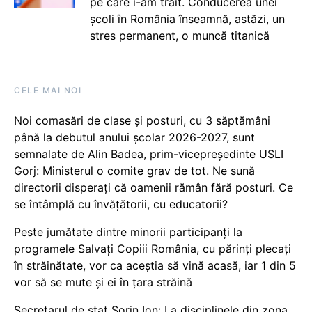
pe care i-am trăit. Conducerea unei
școli în România înseamnă, astăzi, un
stres permanent, o muncă titanică
CELE MAI NOI
Noi comasări de clase și posturi, cu 3 săptămâni
până la debutul anului școlar 2026-2027, sunt
semnalate de Alin Badea, prim-vicepreședinte USLI
Gorj: Ministerul o comite grav de tot. Ne sună
directorii disperați că oamenii rămân fără posturi. Ce
se întâmplă cu învățătorii, cu educatorii?
Peste jumătate dintre minorii participanți la
programele Salvați Copiii România, cu părinți plecați
în străinătate, vor ca aceștia să vină acasă, iar 1 din 5
vor să se mute și ei în țara străină
Secretarul de stat Sorin Ion: La disciplinele din zona