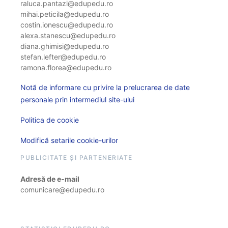
raluca.pantazi@edupedu.ro
mihai.peticila@edupedu.ro
costin.ionescu@edupedu.ro
alexa.stanescu@edupedu.ro
diana.ghimisi@edupedu.ro
stefan.lefter@edupedu.ro
ramona.florea@edupedu.ro
Notă de informare cu privire la prelucrarea de date
personale prin intermediul site-ului
Politica de cookie
Modifică setarile cookie-urilor
PUBLICITATE ȘI PARTENERIATE
Adresă de e-mail
comunicare@edupedu.ro