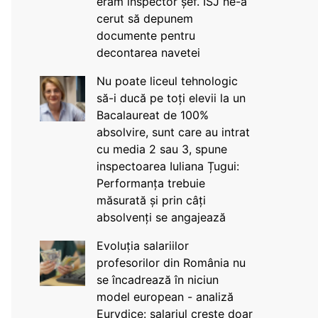
eram inspector șef. ISJ ne-a
cerut să depunem
documente pentru
decontarea navetei
Nu poate liceul tehnologic
să-i ducă pe toți elevii la un
Bacalaureat de 100%
absolvire, sunt care au intrat
cu media 2 sau 3, spune
inspectoarea Iuliana Țugui:
Performanța trebuie
măsurată și prin câți
absolvenți se angajează
Evoluția salariilor
profesorilor din România nu
se încadrează în niciun
model european - analiză
Eurydice: salariul crește doar