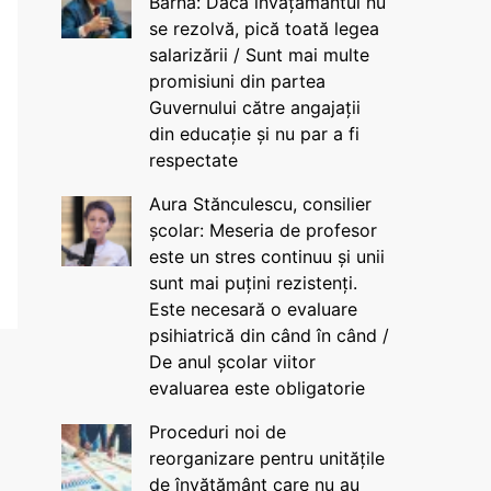
Barna: Dacă învățământul nu
se rezolvă, pică toată legea
salarizării / Sunt mai multe
promisiuni din partea
Guvernului către angajații
din educație și nu par a fi
respectate
Aura Stănculescu, consilier
școlar: Meseria de profesor
este un stres continuu și unii
sunt mai puțini rezistenți.
Este necesară o evaluare
psihiatrică din când în când /
De anul școlar viitor
evaluarea este obligatorie
Proceduri noi de
reorganizare pentru unitățile
de învățământ care nu au