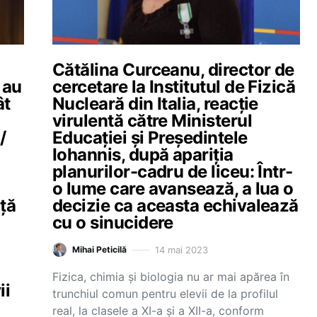
Cătălina Curceanu, director de
 au
cercetare la Institutul de Fizică
ât
Nucleară din Italia, reacție
virulentă către Ministerul
/
Educației și Președintele
Iohannis, după apariția
planurilor-cadru de liceu: Într-
o lume care avansează, a lua o
nță
decizie ca aceasta echivalează
cu o sinucidere
14 mai 2023
Mihai Peticilă
Fizica, chimia și biologia nu ar mai apărea în
ii
trunchiul comun pentru elevii de la profilul
real, la clasele a XI-a și a XII-a, conform