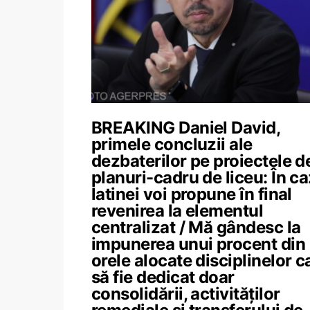
BREAKING Daniel David,
primele concluzii ale
dezbaterilor pe proiectele d
planuri-cadru de liceu: În ca
latinei voi propune în final
revenirea la elementul
centralizat / Mă gândesc la
impunerea unui procent din
orele alocate disciplinelor c
să fie dedicat doar
consolidării, activităților