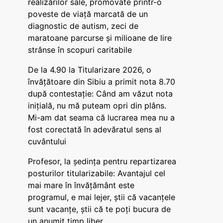
realizărilor sale, promovate printr-o
poveste de viață marcată de un
diagnostic de autism, zeci de
maratoane parcurse și milioane de lire
strânse în scopuri caritabile
De la 4.90 la Titularizare 2026, o
învățătoare din Sibiu a primit nota 8.70
după contestație: Când am văzut nota
inițială, nu mă puteam opri din plâns.
Mi-am dat seama că lucrarea mea nu a
fost corectată în adevăratul sens al
cuvântului
Profesor, la ședința pentru repartizarea
posturilor titularizabile: Avantajul cel
mai mare în învățământ este
programul, e mai lejer, știi că vacanțele
sunt vacanţe, știi că te poți bucura de
un anumit timp liber