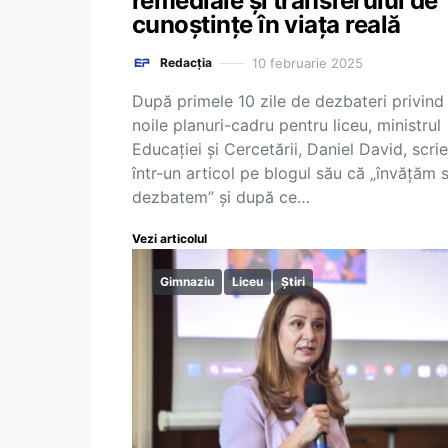
remediale și transferului de
cunoștințe în viața reală
10 februarie 2025
Redacția
După primele 10 zile de dezbateri privind
noile planuri-cadru pentru liceu, ministrul
Educației și Cercetării, Daniel David, scrie
într-un articol pe blogul său că „învățăm 
dezbatem” și după ce…
Vezi articolul
Gimnaziu
Liceu
Știri