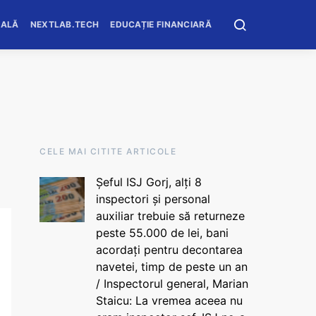
OALĂ
NEXTLAB.TECH
EDUCAȚIE FINANCIARĂ
CELE MAI CITITE ARTICOLE
Șeful ISJ Gorj, alți 8
inspectori și personal
auxiliar trebuie să returneze
peste 55.000 de lei, bani
acordați pentru decontarea
navetei, timp de peste un an
/ Inspectorul general, Marian
Staicu: La vremea aceea nu