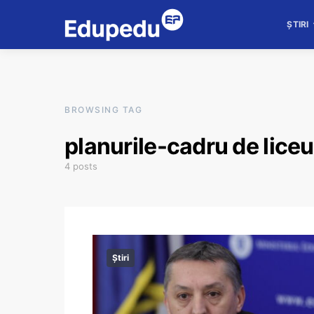
ȘTIRI
BROWSING TAG
planurile-cadru de liceu
4 posts
Știri