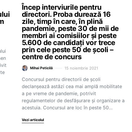
u
Încep interviurile pentru
lui
directori. Proba durează 16
um
zile, timp în care, în plină
pandemie, peste 30 de mii de
membri ai comisiilor și peste
5.600 de candidați vor trece
prin cele peste 50 de școli –
lui
centre de concurs
men
vit
15 noiembrie 2021
Mihai Peticilă
ute
Concursul pentru directorii de școli
declanșează astăzi cea mai amplă mobilitate
a pe vreme de pandemie, potrivit
regulamentelor de desfășurare și organizare a
acestuia. Concursul are loc în peste 50…
Vezi articolul