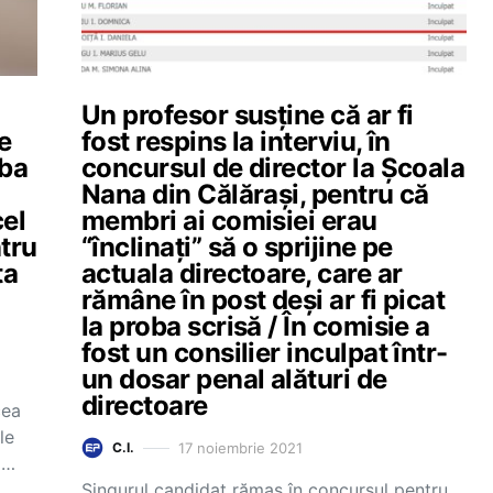
Un profesor susține că ar fi
e
fost respins la interviu, în
oba
concursul de director la Școala
Nana din Călărași, pentru că
cel
membri ai comisiei erau
tru
“înclinați” să o sprijine pe
ta
actuala directoare, care ar
rămâne în post deși ar fi picat
la proba scrisă / În comisie a
fost un consilier inculpat într-
un dosar penal alături de
directoare
cea
le
17 noiembrie 2021
C.I.
a…
Singurul candidat rămas în concursul pentru