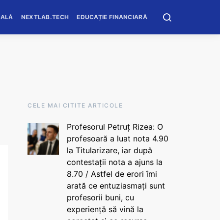
OALĂ
NEXTLAB.TECH
EDUCAȚIE FINANCIARĂ
CELE MAI CITITE ARTICOLE
Profesorul Petruț Rizea: O
profesoară a luat nota 4.90
la Titularizare, iar după
contestații nota a ajuns la
8.70 / Astfel de erori îmi
arată ce entuziasmați sunt
profesorii buni, cu
experiență să vină la