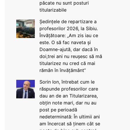
păcate nu sunt posturi
titularizabile
Ședințele de repartizare a
profesorilor 2026, la Sibiu.
Învățătoare: „Am zis iau ce
este. O să fac naveta și
Doamne-ajută, dar dacă în
doi,trei ani nu reușesc să mă
titularizez nu cred că mai
rămân în învățământ”
Sorin Ion, întrebat cum le
răspunde profesorilor care
dau an de an Titularizarea,
obțin note mari, dar nu au
post pe perioadă
nedeterminată: În ultimii ani
am încercat să ținem cât se