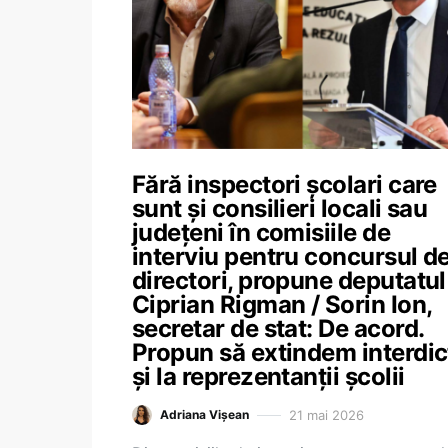
Fără inspectori școlari care
sunt și consilieri locali sau
județeni în comisiile de
interviu pentru concursul d
directori, propune deputatul
Ciprian Rigman / Sorin Ion,
secretar de stat: De acord.
Propun să extindem interdic
și la reprezentanții școlii
21 mai 2026
Adriana Vișean