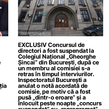
EXCLUSIV Concursul de
directori a fost suspendat la
Colegiul Național „Gheorghe
e
Șincai” din București, după ce
un membru al comisiei s-a
retras în timpul interviurilor.
Inspectoratul București a
ția
anulat o notă acordată de
comisie, pe motiv că a fost
pusă „dintr-o eroare” și a
înlocuit peste noapte „concurs