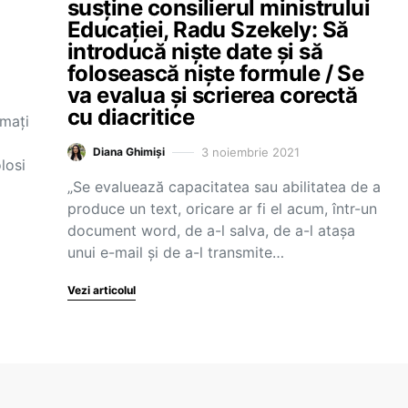
susține consilierul ministrului
Educației, Radu Szekely: Să
introducă niște date și să
folosească niște formule / Se
va evalua și scrierea corectă
cu diacritice
rmați
3 noiembrie 2021
Diana Ghimiși
losi
„Se evaluează capacitatea sau abilitatea de a
produce un text, oricare ar fi el acum, într-un
document word, de a-l salva, de a-l atașa
unui e-mail și de a-l transmite…
Vezi articolul