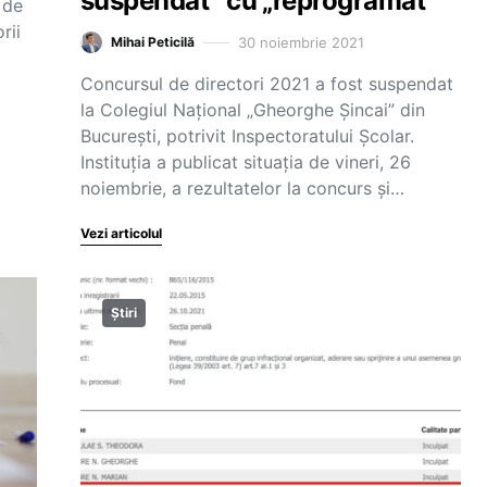
suspendat” cu „reprogramat”
 de
rii
30 noiembrie 2021
Mihai Peticilă
Concursul de directori 2021 a fost suspendat
la Colegiul Național „Gheorghe Șincai” din
București, potrivit Inspectoratului Școlar.
Instituția a publicat situația de vineri, 26
noiembrie, a rezultatelor la concurs și…
Vezi articolul
Știri