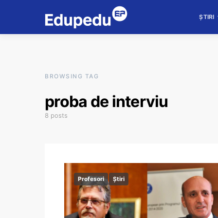
ȘTIRI
BROWSING TAG
proba de interviu
8 posts
Profesori
Știri