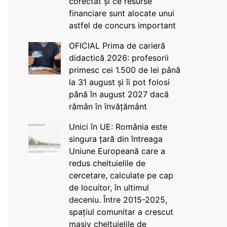
corectat și ce resurse
financiare sunt alocate unui
astfel de concurs important
OFICIAL Prima de carieră
didactică 2026: profesorii
primesc cei 1.500 de lei până
la 31 august și îi pot folosi
până în august 2027 dacă
rămân în învățământ
Unici în UE: România este
singura țară din întreaga
Uniune Europeană care a
redus cheltuielile de
cercetare, calculate pe cap
de locuitor, în ultimul
deceniu. Între 2015-2025,
spațiul comunitar a crescut
masiv cheltuielile de