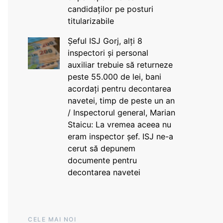
candidaților pe posturi
titularizabile
Șeful ISJ Gorj, alți 8
inspectori și personal
auxiliar trebuie să returneze
peste 55.000 de lei, bani
acordați pentru decontarea
navetei, timp de peste un an
/ Inspectorul general, Marian
Staicu: La vremea aceea nu
eram inspector șef. ISJ ne-a
cerut să depunem
documente pentru
decontarea navetei
CELE MAI NOI