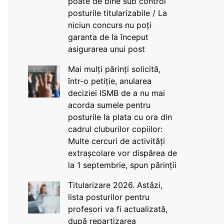
poate de bine sub control
posturile titularizabile / La
niciun concurs nu poți
garanta de la început
asigurarea unui post
Mai mulți părinți solicită,
într-o petiție, anularea
deciziei ISMB de a nu mai
acorda sumele pentru
posturile la plata cu ora din
cadrul cluburilor copiilor:
Multe cercuri de activități
extrașcolare vor dispărea de
la 1 septembrie, spun părinții
Titularizare 2026. Astăzi,
lista posturilor pentru
profesori va fi actualizată,
după repartizarea