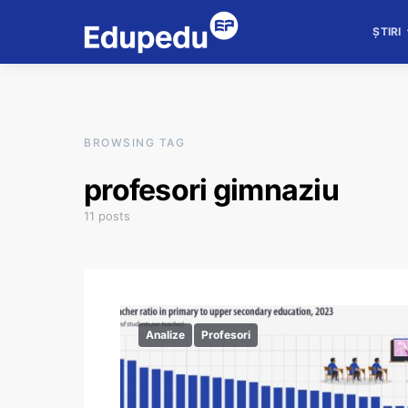
ȘTIRI
BROWSING TAG
profesori gimnaziu
11 posts
Analize
Profesori