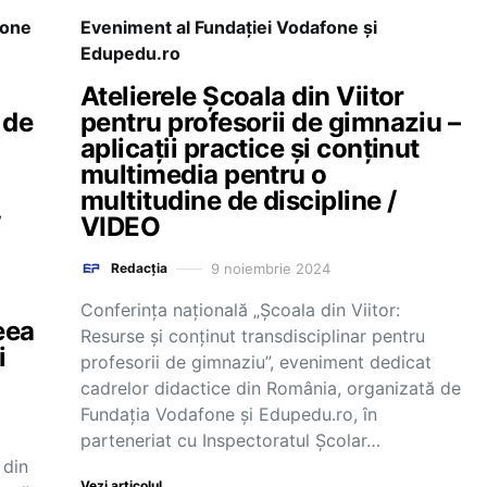
fone
Eveniment al Fundației Vodafone și
Edupedu.ro
Atelierele Școala din Viitor
 de
pentru profesorii de gimnaziu –
aplicații practice și conținut
multimedia pentru o
multitudine de discipline /
/
VIDEO
9 noiembrie 2024
Redacția
Conferința națională „Școala din Viitor:
eea
Resurse și conținut transdisciplinar pentru
i
profesorii de gimnaziu”, eveniment dedicat
cadrelor didactice din România, organizată de
Fundația Vodafone și Edupedu.ro, în
parteneriat cu Inspectoratul Școlar…
 din
Vezi articolul