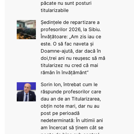
păcate nu sunt posturi
titularizabile
Ședințele de repartizare a
profesorilor 2026, la Sibiu.
Învățătoare: „Am zis iau ce
este. O să fac naveta și
Doamne-ajută, dar dacă în
doi,trei ani nu reușesc să mă
titularizez nu cred că mai
rămân în învățământ”
Sorin Ion, întrebat cum le
răspunde profesorilor care
dau an de an Titularizarea,
obțin note mari, dar nu au
post pe perioadă
nedeterminată: În ultimii ani
am încercat să ținem cât se