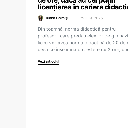
de ore, dacă au cel puțin
licențierea în cariera didact
29 iulie 2025
Diana Ghimiși
Din toamnă, norma didactică pentru
profesorii care predau elevilor de gimnazi
liceu vor avea norma didactică de 20 de 
ceea ce înseamnă o creștere cu 2 ore, d
Vezi articolul