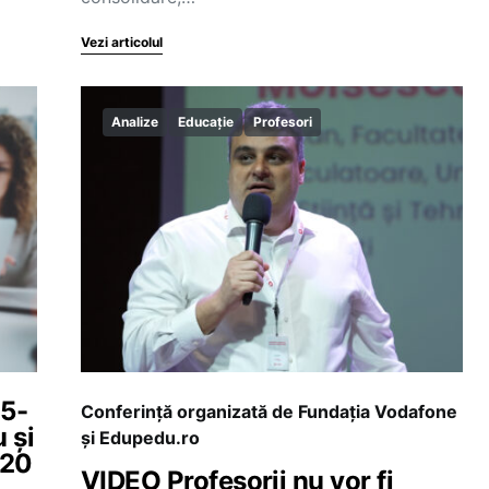
Vezi articolul
Analize
Educație
Profesori
25-
Conferință organizată de Fundația Vodafone
 și
și Edupedu.ro
 20
VIDEO Profesorii nu vor fi