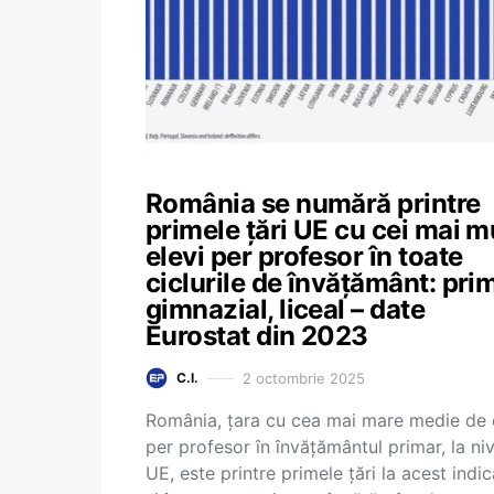
România se numără printre
primele țări UE cu cei mai mu
elevi per profesor în toate
ciclurile de învățământ: prim
gimnazial, liceal – date
Eurostat din 2023
2 octombrie 2025
C.I.
România, țara cu cea mai mare medie de 
per profesor în învățământul primar, la niv
UE, este printre primele țări la acest indi