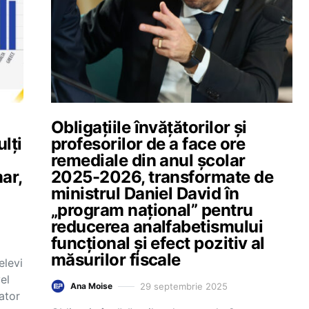
Obligațiile învățătorilor și
lți
profesorilor de a face ore
remediale din anul școlar
ar,
2025-2026, transformate de
ministrul Daniel David în
„program național” pentru
reducerea analfabetismului
funcțional și efect pozitiv al
măsurilor fiscale
elevi
el
29 septembrie 2025
Ana Moise
cator