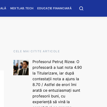
OALĂ
NEXTLAB.TECH
EDUCAȚIE FINANCIARĂ
CELE MAI CITITE ARTICOLE
Profesorul Petruț Rizea: O
profesoară a luat nota 4.90
la Titularizare, iar după
contestații nota a ajuns la
8.70 / Astfel de erori îmi
arată ce entuziasmați sunt
profesorii buni, cu
experiență să vină la