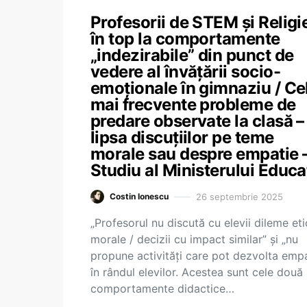
Profesorii de STEM și Religi
în top la comportamente
„indezirabile” din punct de
vedere al învățării socio-
emoționale în gimnaziu / Ce
mai frecvente probleme de
predare observate la clasă –
lipsa discuțiilor pe teme
morale sau despre empatie 
Studiu al Ministerului Educa
26 septembrie 2025
Costin Ionescu
„Profesorul nu discută cu elevii dileme eti
morale / decizii cu impact similar” și „nu
propune activități care pot dezvolta empa
în rândul elevilor. Acestea sunt cele două
comportamente didactice…