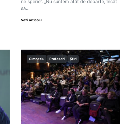
ne sperie”. „Nu suntem atât de departe, încât
să…
Vezi articolul
Gimnaziu
Profesori
Știri