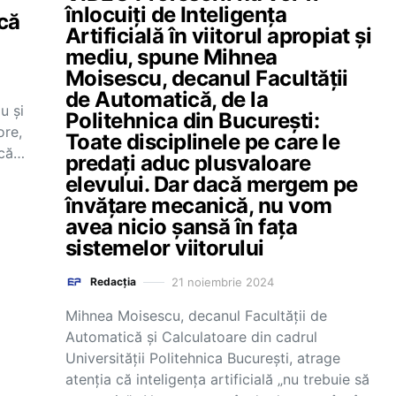
înlocuiți de Inteligența
ică
Artificială în viitorul apropiat și
mediu, spune Mihnea
Moisescu, decanul Facultății
de Automatică, de la
u și
Politehnica din București:
ore,
Toate disciplinele pe care le
acă…
predați aduc plusvaloare
elevului. Dar dacă mergem pe
învățare mecanică, nu vom
avea nicio șansă în fața
sistemelor viitorului
21 noiembrie 2024
Redacția
Mihnea Moisescu, decanul Facultății de
Automatică și Calculatoare din cadrul
Universității Politehnica București, atrage
atenția că inteligența artificială „nu trebuie să