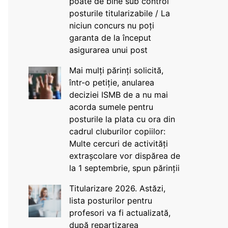
poate de bine sub control
posturile titularizabile / La
niciun concurs nu poți
garanta de la început
asigurarea unui post
Mai mulți părinți solicită,
într-o petiție, anularea
deciziei ISMB de a nu mai
acorda sumele pentru
posturile la plata cu ora din
cadrul cluburilor copiilor:
Multe cercuri de activități
extrașcolare vor dispărea de
la 1 septembrie, spun părinții
Titularizare 2026. Astăzi,
lista posturilor pentru
profesori va fi actualizată,
după repartizarea