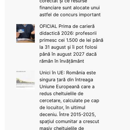
corectat și ce resurse
financiare sunt alocate unui
astfel de concurs important
OFICIAL Prima de carieră
didactică 2026: profesorii
primesc cei 1.500 de lei până
la 31 august și îi pot folosi
până în august 2027 dacă
rămân în învățământ
Unici în UE: România este
singura țară din întreaga
Uniune Europeană care a
redus cheltuielile de
cercetare, calculate pe cap
de locuitor, în ultimul
deceniu. Între 2015-2025,
spațiul comunitar a crescut
masiv cheltuielile de