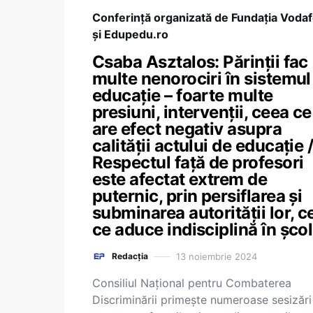
Conferință organizată de Fundația Voda
și Edupedu.ro
Csaba Asztalos: Părinții fac
multe nenorociri în sistemul
educație – foarte multe
presiuni, intervenții, ceea ce
are efect negativ asupra
calității actului de educație 
Respectul față de profesori
este afectat extrem de
puternic, prin persiflarea și
subminarea autorității lor, c
ce aduce indisciplină în școl
13 noiembrie 2024
Redacția
Consiliul Național pentru Combaterea
Discriminării primește numeroase sesizări