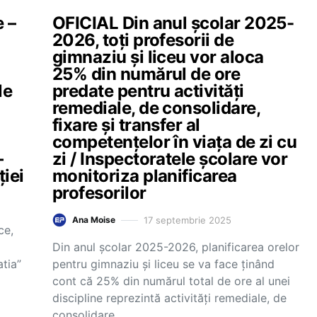
e –
OFICIAL Din anul școlar 2025-
2026, toți profesorii de
gimnaziu și liceu vor aloca
25% din numărul de ore
le
predate pentru activități
remediale, de consolidare,
fixare și transfer al
competențelor în viața de zi cu
–
zi / Inspectoratele școlare vor
ției
monitoriza planificarea
profesorilor
17 septembrie 2025
Ana Moise
ce,
Din anul școlar 2025-2026, planificarea orelor
tia”
pentru gimnaziu și liceu se va face ținând
cont că 25% din numărul total de ore al unei
discipline reprezintă activități remediale, de
consolidare,…