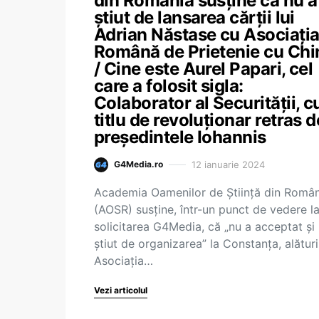
din România susține că nu a
știut de lansarea cărții lui
Adrian Năstase cu Asociați
Română de Prietenie cu Chi
/ Cine este Aurel Papari, cel
care a folosit sigla:
Colaborator al Securității, c
titlu de revoluționar retras d
președintele Iohannis
12 ianuarie 2024
G4Media.ro
Academia Oamenilor de Știință din Român
(AOSR) susține, într-un punct de vedere l
solicitarea G4Media, că „nu a acceptat și
știut de organizarea” la Constanța, alătur
Asociația…
Vezi articolul