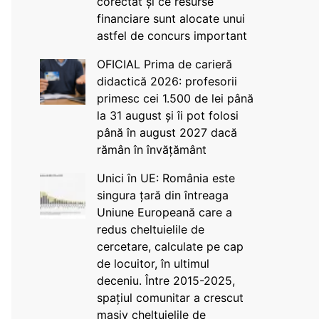
corectat și ce resurse
financiare sunt alocate unui
astfel de concurs important
OFICIAL Prima de carieră
didactică 2026: profesorii
primesc cei 1.500 de lei până
la 31 august și îi pot folosi
până în august 2027 dacă
rămân în învățământ
Unici în UE: România este
singura țară din întreaga
Uniune Europeană care a
redus cheltuielile de
cercetare, calculate pe cap
de locuitor, în ultimul
deceniu. Între 2015-2025,
spațiul comunitar a crescut
masiv cheltuielile de