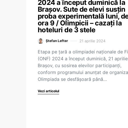
2024 a început duminică la
Brașov. Sute de elevi susțin
proba experimentală luni, de
ora 9 / Olimpicii – cazați la
hoteluri de 3 stele
21 aprilie 2024
Ștefan Lefter
Etapa pe țară a olimpiadei naționale de F
(ONF) 2024 a început duminică, 21 aprilie,
Brașov, cu sosirea elevilor participanți,
conform programului anunțat de organizat
Olimpiada se desfășoară până…
Vezi articolul