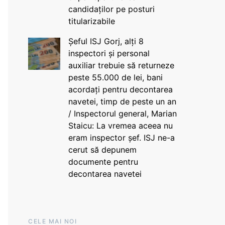
candidaților pe posturi
titularizabile
Șeful ISJ Gorj, alți 8
inspectori și personal
auxiliar trebuie să returneze
peste 55.000 de lei, bani
acordați pentru decontarea
navetei, timp de peste un an
/ Inspectorul general, Marian
Staicu: La vremea aceea nu
eram inspector șef. ISJ ne-a
cerut să depunem
documente pentru
decontarea navetei
CELE MAI NOI