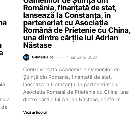
Oamenilor de Știință din
România, finanțată de stat,
a
lansează la Constanța, în
na
parteneriat cu Asociația
Română de Prietenie cu China,
una dintre cărțile lui Adrian
u
Năstase
e
11 ianuarie 2024
G4Media.ro
Controversata Academie a Oamenilor de
Știință din România, finanțată de stat,
ia
lansează la Constanța, în parteneriat cu
a
Asociația Română de Prietenie cu China, una
 nu a
dintre cărțile lui Adrian Năstase, conform…
i de
Vezi articolul