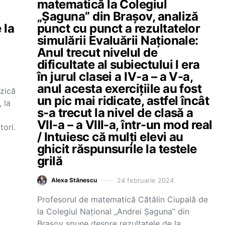
matematică la Colegiul
„Şaguna” din Braşov, analiză
 la
punct cu punct a rezultatelor
simulării Evaluării Naționale:
Anul trecut nivelul de
dificultate al subiectului I era
în jurul clasei a IV-a – a V-a,
anul acesta exercițiile au fost
izică
un pic mai ridicate, astfel încât
 la
s-a trecut la nivel de clasă a
VII-a – a VIII-a, într-un mod real
ori.
/ Intuiesc că mulți elevi au
ghicit răspunsurile la testele
grilă
24 februarie 2024
Alexa Stănescu
Profesorul de matematică Cătălin Ciupală de
la Colegiul Național „Andrei Şaguna” din
Braşov spune despre rezultatele de la