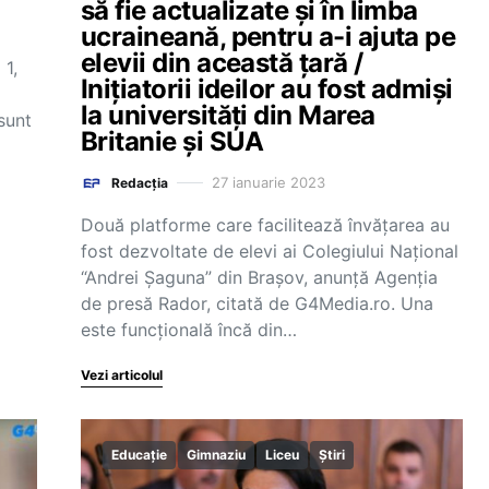
să fie actualizate și în limba
ucraineană, pentru a-i ajuta pe
elevii din această țară /
 1,
Inițiatorii ideilor au fost admiși
la universități din Marea
sunt
Britanie și SUA
27 ianuarie 2023
Redacția
Două platforme care facilitează învățarea au
fost dezvoltate de elevi ai Colegiului Național
“Andrei Șaguna” din Brașov, anunță Agenția
de presă Rador, citată de G4Media.ro. Una
este funcțională încă din…
Vezi articolul
Educație
Gimnaziu
Liceu
Știri