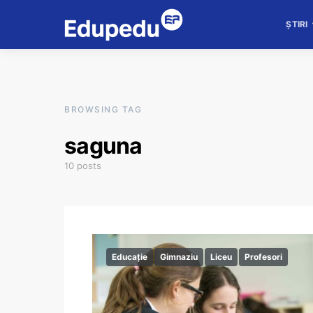
ȘTIRI
BROWSING TAG
saguna
10 posts
Educație
Gimnaziu
Liceu
Profesori