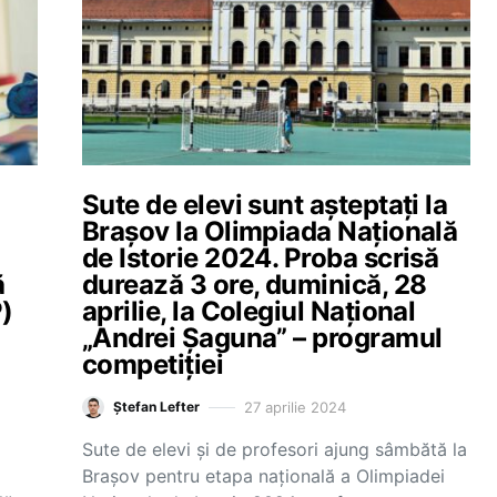
Sute de elevi sunt așteptați la
Brașov la Olimpiada Națională
de Istorie 2024. Proba scrisă
ă
durează 3 ore, duminică, 28
P)
aprilie, la Colegiul Național
„Andrei Șaguna” – programul
competiției
27 aprilie 2024
Ștefan Lefter
Sute de elevi și de profesori ajung sâmbătă la
Brașov pentru etapa națională a Olimpiadei