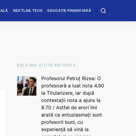
OALĂ
NEXTLAB.TECH
EDUCAȚIE FINANCIARĂ
CELE MAI CITITE ARTICOLE
Profesorul Petruț Rizea: O
profesoară a luat nota 4.90
la Titularizare, iar după
contestații nota a ajuns la
8.70 / Astfel de erori îmi
arată ce entuziasmați sunt
profesorii buni, cu
experiență să vină la