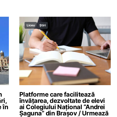
Liceu
Știri
n
Platforme care facilitează
ri,
învățarea, dezvoltate de elevi
 în
ai Colegiului Național “Andrei
Șaguna” din Brașov / Urmează