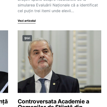
simularea Evaluării Naționale că a identificat
cel puțin trei itemi unde elevii…
Vezi articolul
Știri
nță
Controversata Academie a