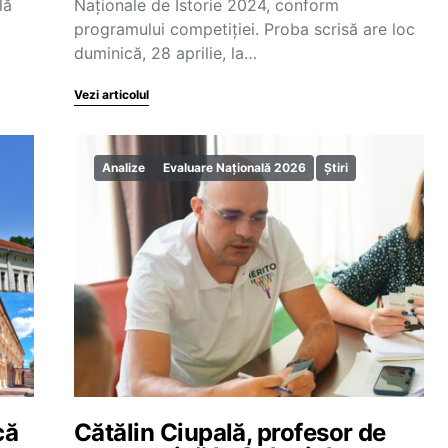
lă
Naționale de Istorie 2024, conform
programului competiției. Proba scrisă are loc
duminică, 28 aprilie, la…
Vezi articolul
Analize
Evaluare Națională 2026
Știri
că
Cătălin Ciupală, profesor de