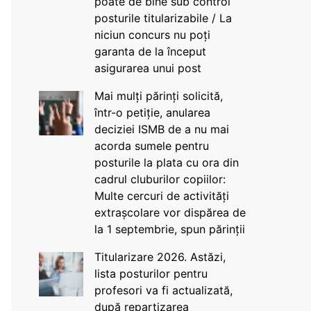
poate de bine sub control
posturile titularizabile / La
niciun concurs nu poți
garanta de la început
asigurarea unui post
Mai mulți părinți solicită,
într-o petiție, anularea
deciziei ISMB de a nu mai
acorda sumele pentru
posturile la plata cu ora din
cadrul cluburilor copiilor:
Multe cercuri de activități
extrașcolare vor dispărea de
la 1 septembrie, spun părinții
Titularizare 2026. Astăzi,
lista posturilor pentru
profesori va fi actualizată,
după repartizarea