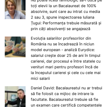
Nu poate liceul tehnologic să-i ducă pe
toți elevii la un Bacalaureat de 100%
absolvire, sunt care au intrat cu media
2 sau 3, spune inspectoarea Iuliana
Țugui: Performanța trebuie măsurată și
prin câți absolvenți se angajează
Evoluția salariilor profesorilor din
România nu se încadrează în niciun
model european - analiză Eurydice:
salariul crește doar 25 de ani în timpul
carierei, dar procesul e între statele cu
venituri mari pentru profesori încă de
la începutul carierei și cele cu cele mai
mici salarii
Daniel David: Bacalaureatul nu ar trebui
să fie folosit ca mijloc de intrare la
facultate. Bacalaureatul trebuie să fie
un examen care certifică competențele