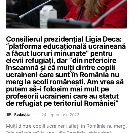
Consilierul prezidențial Ligia Deca:
“platforma educațională ucraineană
a făcut lucruri minunate” pentru
elevii refugiați, dar “din nefericire
înseamnă și că mulți dintre copiii
ucraineni care sunt în România nu
merg la școli românești. Am vrea să
putem să-i folosim mai mult pe
profesorii ucraineni care au statut
de refugiat pe teritoriul României”
24 septembrie 2022
Redacția
Mulți dintre copiii ucraineni aflați în România nu merg,