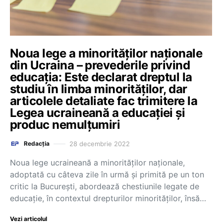
Noua lege a minorităților naționale
din Ucraina – prevederile privind
educația: Este declarat dreptul la
studiu în limba minorităților, dar
articolele detaliate fac trimitere la
Legea ucraineană a educației și
produc nemulțumiri
28 decembrie 2022
Redacția
Noua lege ucraineană a minorităților naționale,
adoptată cu câteva zile în urmă și primită pe un ton
critic la București, abordează chestiunile legate de
educație, în contextul drepturilor minorităților, însă…
Vezi articolul