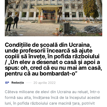
Condițiile de școală din Ucraina,
unde profesorii încearcă să ajute
copiii să învețe, în pofida războiului
/ „Un elev a desenat o casă și apoi a
spus: oh, cred că eu nu mai am casă,
pentru că au bombardat-o”
20 aprilie 2022
Redacția
Câteva milioane de elevi din Ucraina au reluat, într-o
formă sau alta, învățarea încă de la începutul acestei
luni, în pofida războiului care macină țara, potrivit