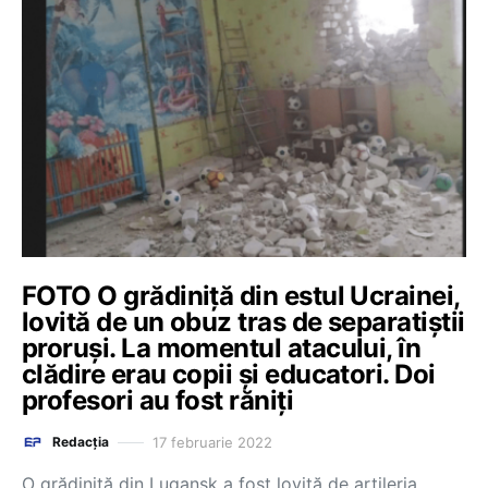
FOTO O grădiniță din estul Ucrainei,
lovită de un obuz tras de separatiștii
proruși. La momentul atacului, în
clădire erau copii și educatori. Doi
profesori au fost răniți
17 februarie 2022
Redacția
O grădiniță din Lugansk a fost lovită de artileria