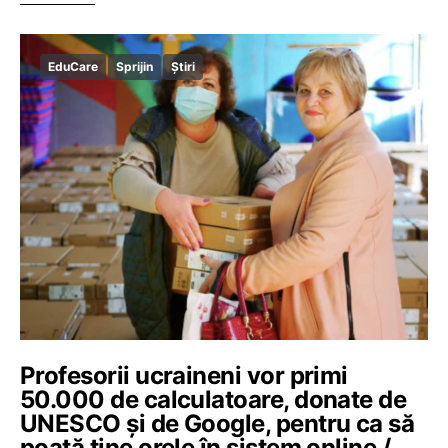
EduCare
Sprijin
Știri
Profesorii ucraineni vor primi
50.000 de calculatoare, donate de
UNESCO şi de Google, pentru ca să
poată ţine orele în sistem online /