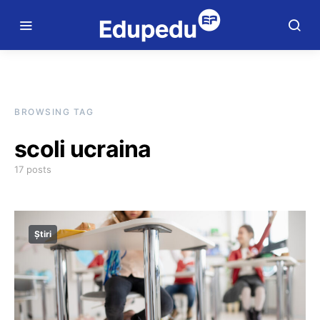
BROWSING TAG
scoli ucraina
17 posts
Știri