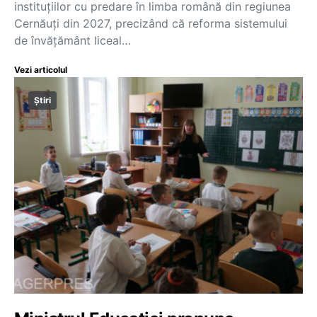
instituţiilor cu predare în limba română din regiunea
Cernăuţi din 2027, precizând că reforma sistemului
de învăţământ liceal…
Vezi articolul
Știri