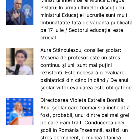
Ministrul interimar al Muncii Dragos
Pîslaru: În urma ultimelor discuții cu
ministrul Educației lucrurile sunt mult
îmbunătățite față de varianta publicată
pe 17 iulie / Sectorul educației este
crucial
Aura Stănculescu, consilier școlar:
Meseria de profesor este un stres
continuu și unii sunt mai puțini
rezistenți. Este necesară o evaluare
psihiatrică din când în când / De anul
școlar viitor evaluarea este obligatorie
Directoarea Violeta Estrella Bontilă:
Anul școlar care tocmai s-a încheiat a
fost, probabil, unul dintre cei mai grei
pe care i-am trăit. Conducerea unei
școli în România înseamnă, astăzi, un
stres permanent, o muncă titanică