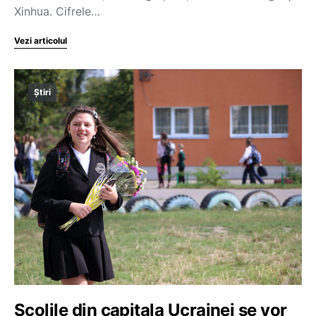
Xinhua. Cifrele…
Vezi articolul
Știri
Școlile din capitala Ucrainei se vor