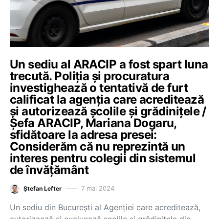
Un sediu al ARACIP a fost spart luna
trecută. Poliția și procuratura
investighează o tentativă de furt
calificat la agenția care acreditează
și autorizează școlile și grădinițele /
Șefa ARACIP, Mariana Dogaru,
sfidătoare la adresa presei:
Considerăm că nu reprezintă un
interes pentru colegii din sistemul
de învățământ
7 mai 2024
Ștefan Lefter
Un sediu din București al Agenției care acreditează,
autorizează și evaluează școlile și grădinițele din