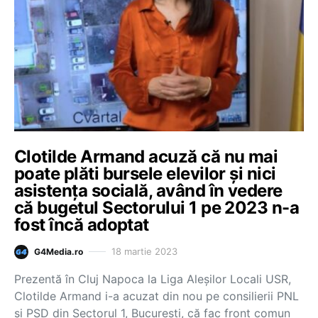
Clotilde Armand acuză că nu mai
poate plăti bursele elevilor și nici
asistența socială, având în vedere
că bugetul Sectorului 1 pe 2023 n-a
fost încă adoptat
18 martie 2023
G4Media.ro
Prezentă în Cluj Napoca la Liga Aleșilor Locali USR,
Clotilde Armand i-a acuzat din nou pe consilierii PNL
și PSD din Sectorul 1, București, că fac front comun