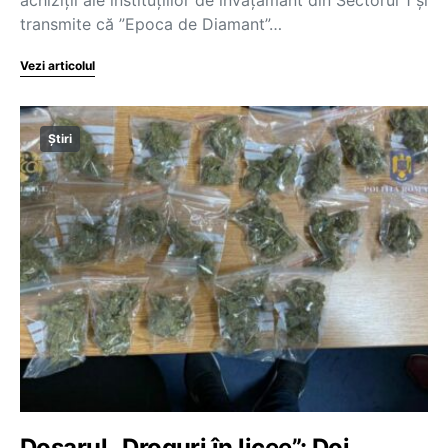
achiziții ale instituțiilor de învățământ din Sectorul 1 și
transmite că ”Epoca de Diamant”…
Vezi articolul
Știri
Dosarul „Droguri în licee”: Doi