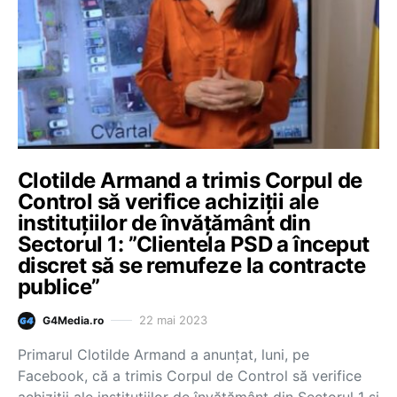
Clotilde Armand a trimis Corpul de
Control să verifice achiziții ale
instituțiilor de învățământ din
Sectorul 1: ”Clientela PSD a început
discret să se remufeze la contracte
publice”
22 mai 2023
G4Media.ro
Primarul Clotilde Armand a anunțat, luni, pe
Facebook, că a trimis Corpul de Control să verifice