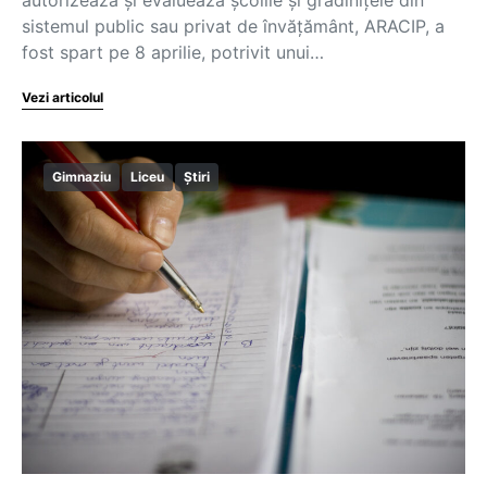
sistemul public sau privat de învățământ, ARACIP, a
fost spart pe 8 aprilie, potrivit unui…
Vezi articolul
Gimnaziu
Liceu
Știri