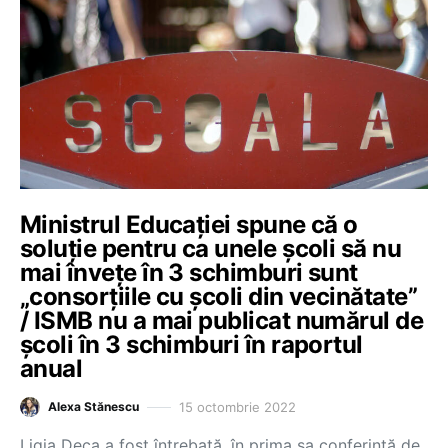
Ministrul Educației spune că o
soluție pentru ca unele școli să nu
mai învețe în 3 schimburi sunt
„consorțiile cu școli din vecinătate”
/ ISMB nu a mai publicat numărul de
școli în 3 schimburi în raportul
anual
15 octombrie 2022
Alexa Stănescu
Ligia Deca a fost întrebată, în prima sa conferință de