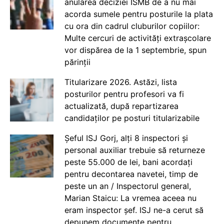
anularea deciziei ISMB de a nu mai
acorda sumele pentru posturile la plata
cu ora din cadrul cluburilor copiilor:
Multe cercuri de activități extrașcolare
vor dispărea de la 1 septembrie, spun
părinții
Titularizare 2026. Astăzi, lista
posturilor pentru profesori va fi
actualizată, după repartizarea
candidaților pe posturi titularizabile
Șeful ISJ Gorj, alți 8 inspectori și
personal auxiliar trebuie să returneze
peste 55.000 de lei, bani acordați
pentru decontarea navetei, timp de
peste un an / Inspectorul general,
Marian Staicu: La vremea aceea nu
eram inspector șef. ISJ ne-a cerut să
depunem documente pentru