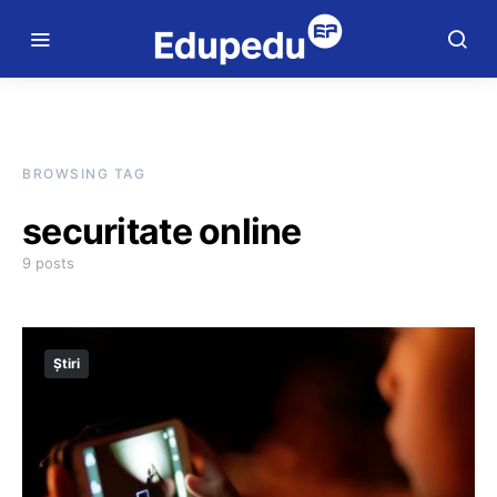
BROWSING TAG
securitate online
9 posts
Știri