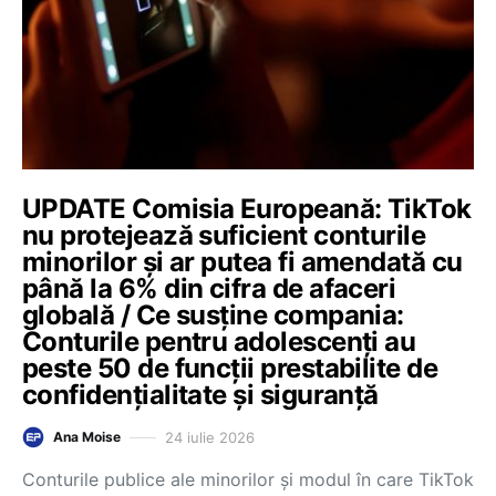
UPDATE Comisia Europeană: TikTok
nu protejează suficient conturile
minorilor și ar putea fi amendată cu
până la 6% din cifra de afaceri
globală / Ce susține compania:
Conturile pentru adolescenți au
peste 50 de funcții prestabilite de
confidențialitate și siguranță
24 iulie 2026
Ana Moise
Conturile publice ale minorilor și modul în care TikTok