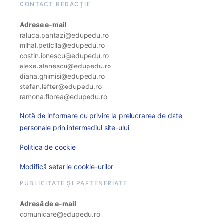
CONTACT REDACȚIE
Adrese e-mail
raluca.pantazi@edupedu.ro
mihai.peticila@edupedu.ro
costin.ionescu@edupedu.ro
alexa.stanescu@edupedu.ro
diana.ghimisi@edupedu.ro
stefan.lefter@edupedu.ro
ramona.florea@edupedu.ro
Notă de informare cu privire la prelucrarea de date
personale prin intermediul site-ului
Politica de cookie
Modifică setarile cookie-urilor
PUBLICITATE ȘI PARTENERIATE
Adresă de e-mail
comunicare@edupedu.ro