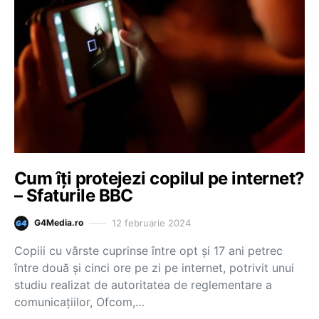
Cum îți protejezi copilul pe internet?
– Sfaturile BBC
12 februarie 2024
G4Media.ro
Copiii cu vârste cuprinse între opt și 17 ani petrec
între două și cinci ore pe zi pe internet, potrivit unui
studiu realizat de autoritatea de reglementare a
comunicațiilor, Ofcom,…