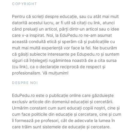
COPYRIGHT
Pentru că scrieți despre educație, sau cu atât mai mult
datorită acestui lucru, ar fi util să citați cu link, atunci
când preluați un articol, părți dintr-un articol sau o idee
care v-a inspirat. Noi, la EduPedu.ro ne-am asumat
această conduită etică și sperăm că și publicațiile cu
mult mai multă experiență vor face la fel. Ne bucurăm
că găsiți subiecte interesante pe Edupedu.ro și suntem
siguri că înțelegeți rugămintea noastră de a cita sursa
(cu link), ca o declarație reciprocă de respect și
profesionalism. Vă mulțumim!
DESPRE NOI
EduPedu.ro este o publicație online care găzduiește
exclusiv articole din domeniul educației și cercetării.
Urmărim constant cum sunt educați copiii noștri, cine și
cum face politicile din educație și cercetare, cine și cum
îi formează pe profesori, cât de adecvate la lumea în
care trăim sunt sistemele de educație și cercetare.