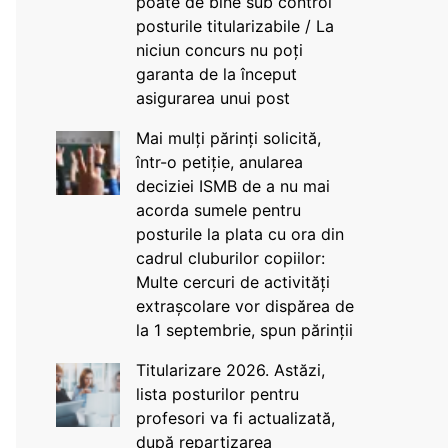
poate de bine sub control
posturile titularizabile / La
niciun concurs nu poți
garanta de la început
asigurarea unui post
Mai mulți părinți solicită,
într-o petiție, anularea
deciziei ISMB de a nu mai
acorda sumele pentru
posturile la plata cu ora din
cadrul cluburilor copiilor:
Multe cercuri de activități
extrașcolare vor dispărea de
la 1 septembrie, spun părinții
Titularizare 2026. Astăzi,
lista posturilor pentru
profesori va fi actualizată,
după repartizarea