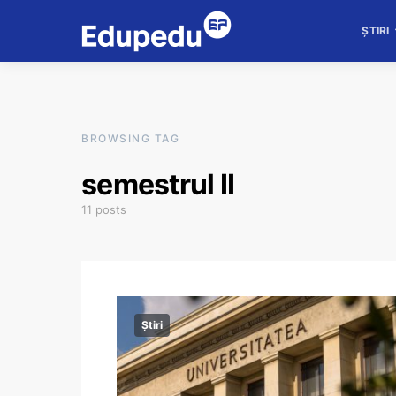
ȘTIRI
BROWSING TAG
semestrul II
11 posts
Știri