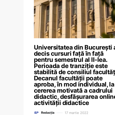
Universitatea din București 
decis cursuri față în față
pentru semestrul al II-lea.
Perioada de tranziție este
stabilită de consiliul facultăți
Decanul facultății poate
aproba, în mod individual, la
cererea motivată a cadrului
didactic, desfășurarea onlin
activității didactice
17 martie 2022
Redacția