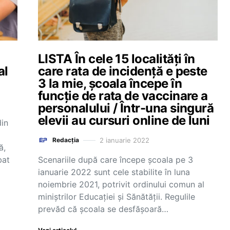
LISTA În cele 15 localități în
al
care rata de incidență e peste
3 la mie, școala începe în
funcție de rata de vaccinare a
personalului / Într-una singură
elevii au cursuri online de luni
din
2 ianuarie 2022
Redacția
ă,
bat
Scenariile după care începe școala pe 3
ianuarie 2022 sunt cele stabilite în luna
noiembrie 2021, potrivit ordinului comun al
miniștrilor Educației și Sănătății. Regulile
prevăd că școala se desfășoară…