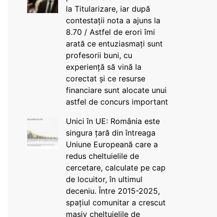
la Titularizare, iar după
contestații nota a ajuns la
8.70 / Astfel de erori îmi
arată ce entuziasmați sunt
profesorii buni, cu
experiență să vină la
corectat și ce resurse
financiare sunt alocate unui
astfel de concurs important
Unici în UE: România este
singura țară din întreaga
Uniune Europeană care a
redus cheltuielile de
cercetare, calculate pe cap
de locuitor, în ultimul
deceniu. Între 2015-2025,
spațiul comunitar a crescut
masiv cheltuielile de