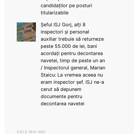
candidaților pe posturi
titularizabile
Șeful ISJ Gorj, alți 8
inspectori și personal
auxiliar trebuie să returneze
peste 55.000 de lei, bani
acordați pentru decontarea
navetei, timp de peste un an
/ Inspectorul general, Marian
Staicu: La vremea aceea nu
eram inspector șef. ISJ ne-a
cerut să depunem
documente pentru
decontarea navetei
CELE MAI NOI