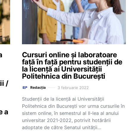
a
Cursuri online și laboratoare
față în față pentru studenții de
la licență ai Universității
Politehnica din București
i /
3 februarie 2022
Redacția
Studenţii de la licență ai Universităţii
Politehnica din Bucureşti vor urma cursurile în
e a
sistem online, în semestrul al II-lea al anului
universitar 2021-2022, potrivit hotărârii
adoptate de către Senatul unității…