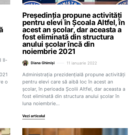
Președinția propune activități
pentru elevi în Școala Altfel, în
ă
acest an școlar, dar aceasta a
fost eliminată din structura
anului școlar încă din
noiembrie 2021
 II-
11 ianuarie 2022
Diana Ghimiși
2021
Administrația prezidențială propune activități
re o
pentru elevi care să aibă loc în acest an
școlar, în perioada Școlii Altfel, dar aceasta a
fost eliminată din structura anului școlar în
luna noiembrie…
Vezi articolul