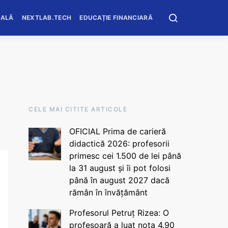
OALĂ
NEXTLAB.TECH
EDUCAȚIE FINANCIARĂ
CELE MAI CITITE ARTICOLE
OFICIAL Prima de carieră
didactică 2026: profesorii
primesc cei 1.500 de lei până
la 31 august și îi pot folosi
până în august 2027 dacă
rămân în învățământ
Profesorul Petruț Rizea: O
profesoară a luat nota 4.90