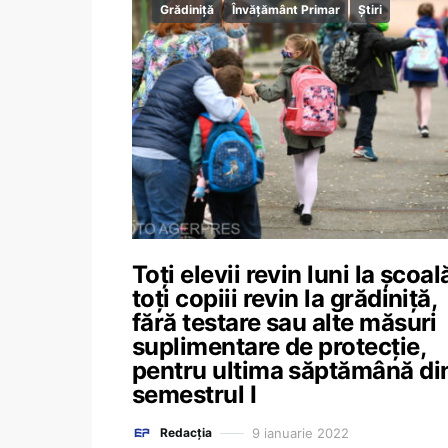
Grădiniță
Învățământ Primar
Știri
Toți elevii revin luni la școal
toți copiii revin la grădiniță,
fără testare sau alte măsuri
suplimentare de protecție,
pentru ultima săptămână di
semestrul I
9 ianuarie 2022
Redacția