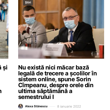
Știri
ă și
Nu există nici măcar bază
legală de trecere a școlilor în
sistem online, spune Sorin
Cîmpeanu, despre orele din
n
ultima săptămână a
semestrului I
8 ianuarie 2022
Alexa Stănescu