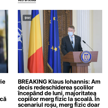
Vezi articolul
Știri
ie
BREAKING Klaus Iohannis: Am
decis redeschiderea școlilor
începând de luni, majoritatea
rcă
copiilor merg fizic la școală. În
scenariul roșu, merg fizic doar