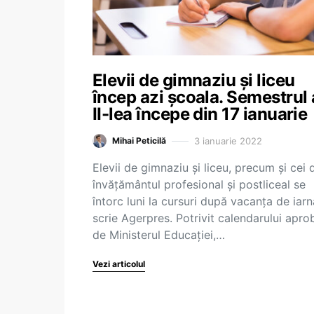
Elevii de gimnaziu şi liceu
încep azi școala. Semestrul 
II-lea începe din 17 ianuarie
3 ianuarie 2022
Mihai Peticilă
Elevii de gimnaziu şi liceu, precum şi cei 
învăţământul profesional şi postliceal se
întorc luni la cursuri după vacanţa de iarn
scrie Agerpres. Potrivit calendarului apro
de Ministerul Educaţiei,…
Vezi articolul