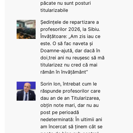
păcate nu sunt posturi
titularizabile
Ședințele de repartizare a
profesorilor 2026, la Sibiu.
Învățătoare: „Am zis iau ce
este. O să fac naveta și
Doamne-ajută, dar dacă în
doi,trei ani nu reușesc să mă
titularizez nu cred că mai
rămân în învățământ”
Sorin Ion, întrebat cum le
răspunde profesorilor care
dau an de an Titularizarea,
obțin note mari, dar nu au
post pe perioadă
nedeterminată: În ultimii ani
am încercat să ținem cât se