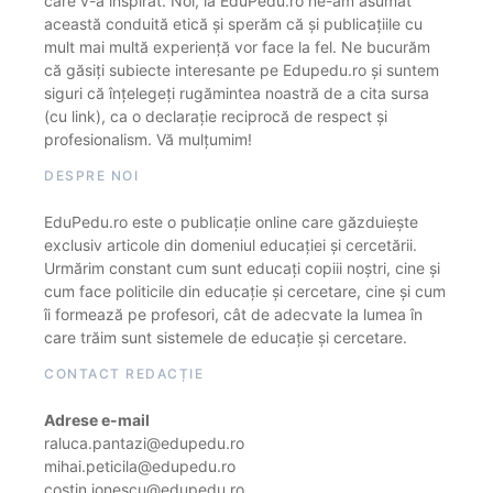
care v-a inspirat. Noi, la EduPedu.ro ne-am asumat
această conduită etică și sperăm că și publicațiile cu
mult mai multă experiență vor face la fel. Ne bucurăm
că găsiți subiecte interesante pe Edupedu.ro și suntem
siguri că înțelegeți rugămintea noastră de a cita sursa
(cu link), ca o declarație reciprocă de respect și
profesionalism. Vă mulțumim!
DESPRE NOI
EduPedu.ro este o publicație online care găzduiește
exclusiv articole din domeniul educației și cercetării.
Urmărim constant cum sunt educați copiii noștri, cine și
cum face politicile din educație și cercetare, cine și cum
îi formează pe profesori, cât de adecvate la lumea în
care trăim sunt sistemele de educație și cercetare.
CONTACT REDACȚIE
Adrese e-mail
raluca.pantazi@edupedu.ro
mihai.peticila@edupedu.ro
costin.ionescu@edupedu.ro