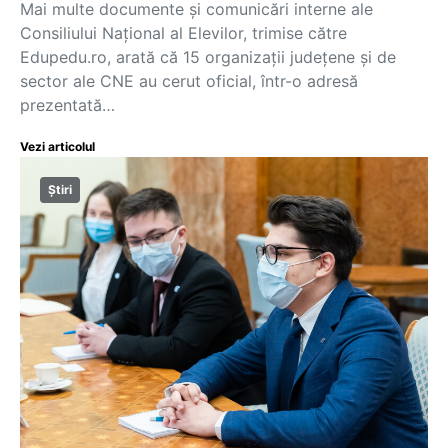
Mai multe documente și comunicări interne ale
Consiliului Național al Elevilor, trimise către
Edupedu.ro, arată că 15 organizații județene și de
sector ale CNE au cerut oficial, într-o adresă
prezentată…
Vezi articolul
Știri