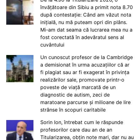
învățătoare din Sibiu a primit nota 8.70
după contestație: Când am văzut nota
inițială, nu mă puteam opri din plâns.
Mi-am dat seama că lucrarea mea nu a
fost corectată în adevăratul sens al
cuvântului
Un cunoscut profesor de la Cambridge
a demisionat în urma acuzațiilor că ar
fi plagiat sau ar fi exagerat în privința
realizărilor sale, promovate printr-o
poveste de viață marcată de un
diagnostic de autism, zeci de
maratoane parcurse și milioane de lire
strânse în scopuri caritabile
Sorin Ion, întrebat cum le răspunde
profesorilor care dau an de an
Titularizarea, obțin note mari, dar nu au