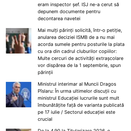
eram inspector șef. ISJ ne-a cerut să
depunem documente pentru
decontarea navetei
Mai mulți părinți solicită, într-o petiție,
anularea deciziei ISMB de a nu mai
acorda sumele pentru posturile la plata
cu ora din cadrul cluburilor copiilor:
Multe cercuri de activități extrașcolare
vor dispărea de la 1 septembrie, spun
părinții
Ministrul interimar al Muncii Dragos
Pîslaru: În urma ultimelor discuții cu
ministrul Educației lucrurile sunt mult
îmbunătățite față de varianta publicată
pe 17 iulie / Sectorul educației este
crucial
De la 4.90 la Titularizare 2026, o