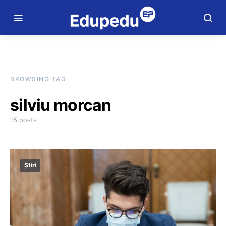
BROWSING TAG
silviu morcan
15 posts
Știri