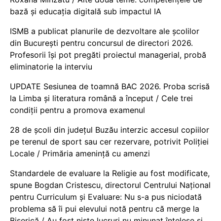
bază și educația digitală sub impactul IA
ISMB a publicat planurile de dezvoltare ale școlilor
din București pentru concursul de directori 2026.
Profesorii își pot pregăti proiectul managerial, probă
eliminatorie la interviu
UPDATE Sesiunea de toamnă BAC 2026. Proba scrisă
la Limba și literatura română a început / Cele trei
condiții pentru a promova examenul
28 de școli din județul Buzău interzic accesul copiilor
pe terenul de sport sau cer rezervare, potrivit Poliției
Locale / Primăria amenință cu amenzi
Standardele de evaluare la Religie au fost modificate,
spune Bogdan Cristescu, directorul Centrului Național
pentru Curriculum și Evaluare: Nu s-a pus niciodată
problema să îi pui elevului notă pentru că merge la
Biserică / Au fost niște lucruri nu minunat înțelese și