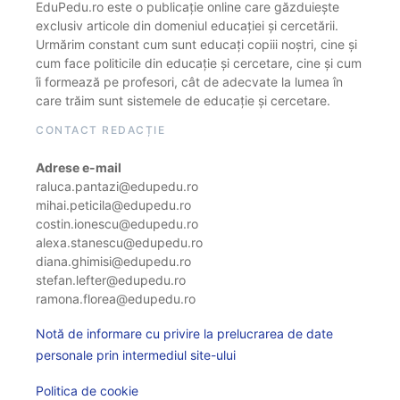
EduPedu.ro este o publicație online care găzduiește
exclusiv articole din domeniul educației și cercetării.
Urmărim constant cum sunt educați copiii noștri, cine și
cum face politicile din educație și cercetare, cine și cum
îi formează pe profesori, cât de adecvate la lumea în
care trăim sunt sistemele de educație și cercetare.
CONTACT REDACȚIE
Adrese e-mail
raluca.pantazi@edupedu.ro
mihai.peticila@edupedu.ro
costin.ionescu@edupedu.ro
alexa.stanescu@edupedu.ro
diana.ghimisi@edupedu.ro
stefan.lefter@edupedu.ro
ramona.florea@edupedu.ro
Notă de informare cu privire la prelucrarea de date
personale prin intermediul site-ului
Politica de cookie