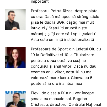
important
Profesorul Petruț Rizea, despre plata
cu ora: Dacă mă apuc să strâng sticle
și să le duc la SGR, câștig mai mult
într-o zi / Statul îți aruncă niște
mărunțiș și îți cere să-i spui „salariu”.
Asta este umilință instituționalizată
Profesoară de Sport din județul Olt, cu
10 la Definitivat și 10 la Titularizare
pentru a doua oară, va susține
concursul și anul viitor: Dacă nu dau
examen anul viitor, nota 10 nu mai
valorează mare lucru. Cineva cu 5
poate să ia ore înaintea mea
Elevii de clasa a IX-a nu vor începe
școala cu manuale noi. Bogdan
Cristescu, directorul Centrului Național