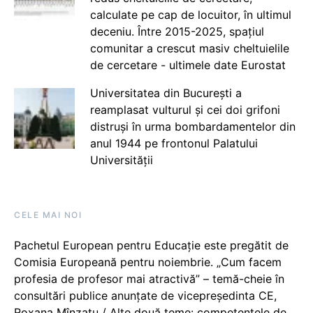
calculate pe cap de locuitor, în ultimul
deceniu. Între 2015-2025, spațiul
comunitar a crescut masiv cheltuielile
de cercetare - ultimele date Eurostat
Universitatea din București a
reamplasat vulturul și cei doi grifoni
distruși în urma bombardamentelor din
anul 1944 pe frontonul Palatului
Universității
CELE MAI NOI
Pachetul European pentru Educație este pregătit de
Comisia Europeană pentru noiembrie. „Cum facem
profesia de profesor mai atractivă” – temă-cheie în
consultări publice anunțate de vicepreședinta CE,
Roxana Mînzatu / Alte două teme: competențele de