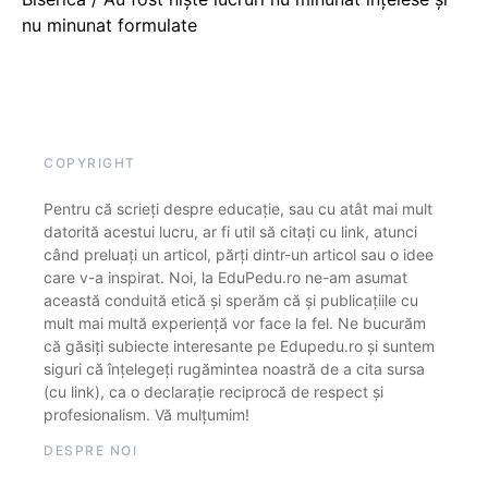
nu minunat formulate
COPYRIGHT
Pentru că scrieți despre educație, sau cu atât mai mult
datorită acestui lucru, ar fi util să citați cu link, atunci
când preluați un articol, părți dintr-un articol sau o idee
care v-a inspirat. Noi, la EduPedu.ro ne-am asumat
această conduită etică și sperăm că și publicațiile cu
mult mai multă experiență vor face la fel. Ne bucurăm
că găsiți subiecte interesante pe Edupedu.ro și suntem
siguri că înțelegeți rugămintea noastră de a cita sursa
(cu link), ca o declarație reciprocă de respect și
profesionalism. Vă mulțumim!
DESPRE NOI