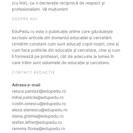
(cu link), ca o declarație reciprocă de respect și
profesionalism. Vă mulțumim!
DESPRE NOI
EduPedu.ro este o publicație online care găzduiește
exclusiv articole din domeniul educației și cercetării.
Urmărim constant cum sunt educați copiii noștri, cine și
cum face politicile din educație și cercetare, cine și cum
îi formează pe profesori, cât de adecvate la lumea în
care trăim sunt sistemele de educație și cercetare.
CONTACT REDACȚIE
Adrese e-mail
raluca.pantazi@edupedu.ro
mihai.peticila@edupedu.ro
costin.ionescu@edupedu.ro
alexa.stanescu@edupedu.ro
diana.ghimisi@edupedu.ro
stefan.lefter@edupedu.ro
ramona.florea@edupedu.ro