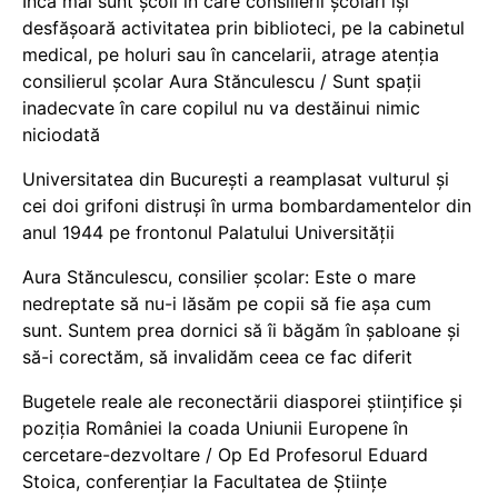
Încă mai sunt școli în care consilierii școlari își
desfășoară activitatea prin biblioteci, pe la cabinetul
medical, pe holuri sau în cancelarii, atrage atenția
consilierul școlar Aura Stănculescu / Sunt spații
inadecvate în care copilul nu va destăinui nimic
niciodată
Universitatea din București a reamplasat vulturul și
cei doi grifoni distruși în urma bombardamentelor din
anul 1944 pe frontonul Palatului Universității
Aura Stănculescu, consilier școlar: Este o mare
nedreptate să nu-i lăsăm pe copii să fie așa cum
sunt. Suntem prea dornici să îi băgăm în șabloane și
să-i corectăm, să invalidăm ceea ce fac diferit
Bugetele reale ale reconectării diasporei științifice și
poziția României la coada Uniunii Europene în
cercetare-dezvoltare / Op Ed Profesorul Eduard
Stoica, conferențiar la Facultatea de Științe