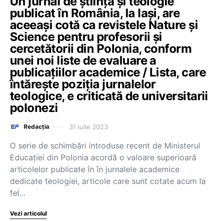
Un jurnal de știință și teologie
publicat în România, la Iași, are
aceeași cotă ca revistele Nature și
Science pentru profesorii și
cercetătorii din Polonia, conform
unei noi liste de evaluare a
publicațiilor academice / Lista, care
întărește poziția jurnalelor
teologice, e criticată de universitarii
polonezi
31 iulie 2023
Redacția
O serie de schimbări introduse recent de Ministerul
Educației din Polonia acordă o valoare superioară
articolelor publicate în în jurnalele academice
dedicate teologiei, articole care sunt cotate acum la
fel…
Vezi articolul