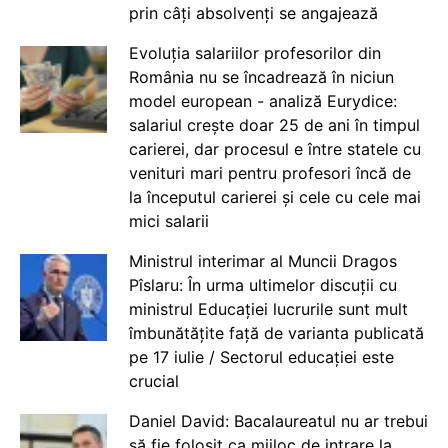
prin câți absolvenți se angajează
Evoluția salariilor profesorilor din
România nu se încadrează în niciun
model european - analiză Eurydice:
salariul crește doar 25 de ani în timpul
carierei, dar procesul e între statele cu
venituri mari pentru profesori încă de
la începutul carierei și cele cu cele mai
mici salarii
Ministrul interimar al Muncii Dragos
Pîslaru: În urma ultimelor discuții cu
ministrul Educației lucrurile sunt mult
îmbunătățite față de varianta publicată
pe 17 iulie / Sectorul educației este
crucial
Daniel David: Bacalaureatul nu ar trebui
să fie folosit ca mijloc de intrare la