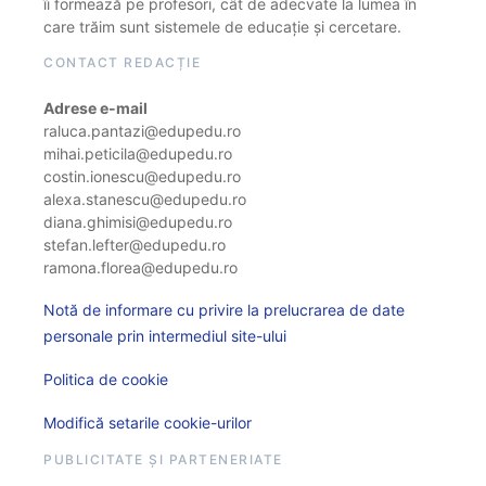
îi formează pe profesori, cât de adecvate la lumea în
care trăim sunt sistemele de educație și cercetare.
CONTACT REDACȚIE
Adrese e-mail
raluca.pantazi@edupedu.ro
mihai.peticila@edupedu.ro
costin.ionescu@edupedu.ro
alexa.stanescu@edupedu.ro
diana.ghimisi@edupedu.ro
stefan.lefter@edupedu.ro
ramona.florea@edupedu.ro
Notă de informare cu privire la prelucrarea de date
personale prin intermediul site-ului
Politica de cookie
Modifică setarile cookie-urilor
PUBLICITATE ȘI PARTENERIATE