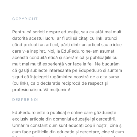
COPYRIGHT
Pentru că scrieți despre educație, sau cu atât mai mult
datorită acestui lucru, ar fi util să citați cu link, atunci
când preluați un articol, părți dintr-un articol sau o idee
care v-a inspirat. Noi, la EduPedu.ro ne-am asumat
această conduită etică și sperăm că și publicațiile cu
mult mai multă experiență vor face la fel. Ne bucurăm
că găsiți subiecte interesante pe Edupedu.ro și suntem
siguri că înțelegeți rugămintea noastră de a cita sursa
(cu link), ca o declarație reciprocă de respect și
profesionalism. Vă mulțumim!
DESPRE NOI
EduPedu.ro este o publicație online care găzduiește
exclusiv articole din domeniul educației și cercetării.
Urmărim constant cum sunt educați copiii noștri, cine și
cum face politicile din educație și cercetare, cine și cum