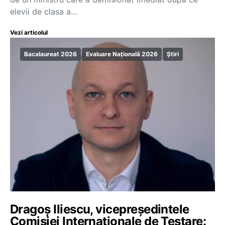
elevii de clasa a…
Vezi articolul
Bacalaureat 2026
Evaluare Națională 2026
Știri
Dragoș Iliescu, vicepreședintele
Comisiei Internaționale de Testare: