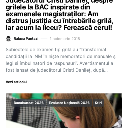
Judecătorul Cristi Danileț, despre
grilele la BAC inspirate din
examenele magistraților: Am
distrus justiția cu întrebările grilă,
iar acum la liceu? Ferească cerul!
1 noiembrie 2018
Raluca Pantazi
Subiectele de examen tip grilă au “transformat
candidații la INM în niște memoratori de manuale și
legi și îmbulinatori de răspunsuri”. Avertismentul a
fost lansat de judecătorul Cristi Danileț, după…
Vezi articolul
Bacalaureat 2026
Evaluare Națională 2026
Știri