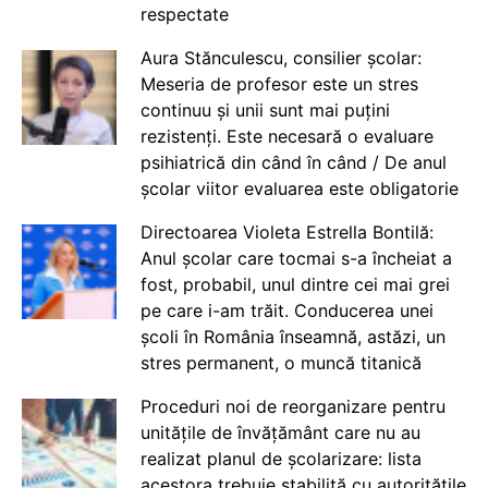
respectate
Aura Stănculescu, consilier școlar:
Meseria de profesor este un stres
continuu și unii sunt mai puțini
rezistenți. Este necesară o evaluare
psihiatrică din când în când / De anul
școlar viitor evaluarea este obligatorie
Directoarea Violeta Estrella Bontilă:
Anul școlar care tocmai s-a încheiat a
fost, probabil, unul dintre cei mai grei
pe care i-am trăit. Conducerea unei
școli în România înseamnă, astăzi, un
stres permanent, o muncă titanică
Proceduri noi de reorganizare pentru
unitățile de învățământ care nu au
realizat planul de școlarizare: lista
acestora trebuie stabilită cu autoritățile