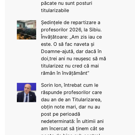
păcate nu sunt posturi
titularizabile
Ședințele de repartizare a
profesorilor 2026, la Sibiu.
Învățătoare: „Am zis iau ce
este. O să fac naveta și
Doamne-ajută, dar dacă în
doi,trei ani nu reușesc să mă
titularizez nu cred că mai
rămân în învățământ”
Sorin Ion, întrebat cum le
răspunde profesorilor care
dau an de an Titularizarea,
obțin note mari, dar nu au
post pe perioadă
nedeterminată: În ultimii ani
am încercat să ținem cât se