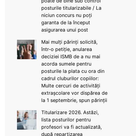
poate de bine sub control
posturile titularizabile / La
niciun concurs nu poți
garanta de la început
asigurarea unui post
Mai mulți părinți solicită,
într-o petiție, anularea
deciziei ISMB de a nu mai
acorda sumele pentru
posturile la plata cu ora din
cadrul cluburilor copiilor:
Multe cercuri de activități
extrașcolare vor dispărea de
la 1 septembrie, spun părinții
Titularizare 2026. Astăzi,
lista posturilor pentru
profesori va fi actualizată,
după repartizarea