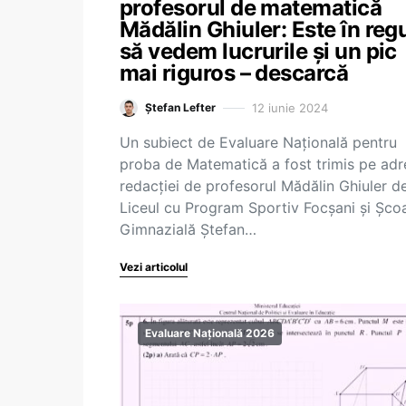
profesorul de matematică
Mădălin Ghiuler: Este în reg
să vedem lucrurile și un pic
mai riguros – descarcă
12 iunie 2024
Ștefan Lefter
Un subiect de Evaluare Națională pentru
proba de Matematică a fost trimis pe adr
redacției de profesorul Mădălin Ghiuler de
Liceul cu Program Sportiv Focșani și Șco
Gimnazială Ștefan…
Vezi articolul
Evaluare Națională 2026