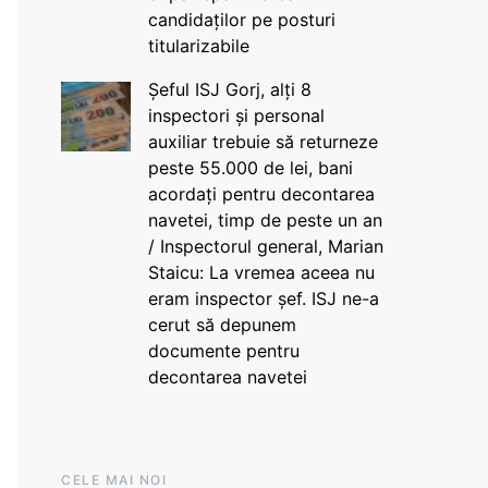
candidaților pe posturi
titularizabile
Șeful ISJ Gorj, alți 8
inspectori și personal
auxiliar trebuie să returneze
peste 55.000 de lei, bani
acordați pentru decontarea
navetei, timp de peste un an
/ Inspectorul general, Marian
Staicu: La vremea aceea nu
eram inspector șef. ISJ ne-a
cerut să depunem
documente pentru
decontarea navetei
CELE MAI NOI