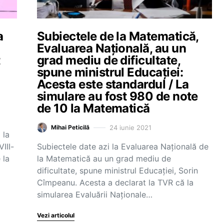
a
Subiectele de la Matematică,
Evaluarea Națională, au un
t
grad mediu de dificultate,
spune ministrul Educației:
Acesta este standardul / La
simulare au fost 980 de note
de 10 la Matematică
24 iunie 2021
Mihai Peticilă
 la
III-
Subiectele date azi la Evaluarea Națională de
 la
la Matematică au un grad mediu de
dificultate, spune ministrul Educației, Sorin
Cîmpeanu. Acesta a declarat la TVR că la
simularea Evaluării Naționale…
Vezi articolul