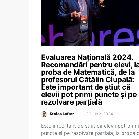
Evaluarea Națională 2024.
Recomandări pentru elevi, l
proba de Matematică, de la
profesorul Cătălin Ciupală:
Este important de știut că
elevii pot primi puncte și pe
rezolvare parțială
23 iunie 2024
Ștefan Lefter
Este important de știut că elevii pot primi
puncte și pe rezolvare parțială, la proba 