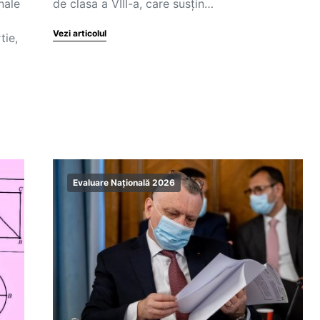
nale
de clasa a VIII-a, care susțin…
Vezi articolul
tie,
Evaluare Națională 2026