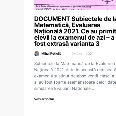
DOCUMENT Subiectele de l
Matematică, Evaluarea
Națională 2021. Ce au primi
elevii la examenul de azi – a
fost extrasă varianta 3
24 iunie 2021
Mihai Peticilă
Subiectele la Matematică de la Evaluarea
Națională 2021, date în această dimineață
examenul susținut de absolvenții clasei a V
a, au fost foarte asemănătoare celor date
simularea Evaluării Naționale…
Vezi articolul