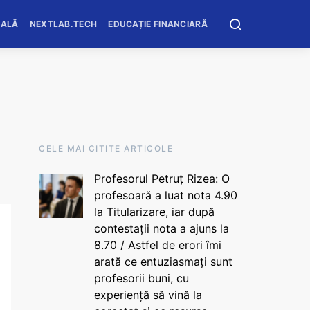
OALĂ
NEXTLAB.TECH
EDUCAȚIE FINANCIARĂ
CELE MAI CITITE ARTICOLE
Profesorul Petruț Rizea: O
profesoară a luat nota 4.90
la Titularizare, iar după
contestații nota a ajuns la
8.70 / Astfel de erori îmi
arată ce entuziasmați sunt
profesorii buni, cu
experiență să vină la