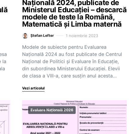
Națională 2024, publicate de
ulă
Ministerul Educației – descarcă
modele de teste la Română,
Matematică și Limba maternă
1 noiembrie 2023
Ștefan Lefter
Modele de subiecte pentru Evaluarea
esa
Națională 2024 au fost publicate de Centrul
 la
Național de Politici și Evaluare în Educație,
ala
din subordinea Ministerului Educației. Elevii
de clasa a VIII-a, care susțin anul acesta…
Vezi articolul
Evaluare Națională 2026