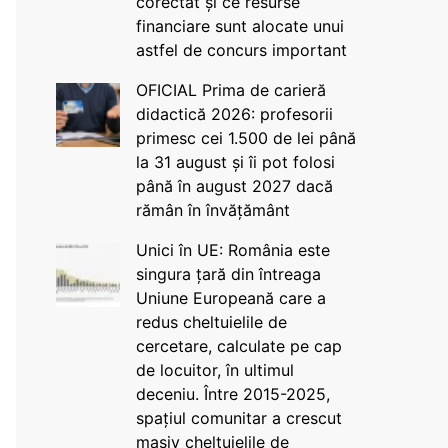
corectat și ce resurse
financiare sunt alocate unui
astfel de concurs important
OFICIAL Prima de carieră
didactică 2026: profesorii
primesc cei 1.500 de lei până
la 31 august și îi pot folosi
până în august 2027 dacă
rămân în învățământ
Unici în UE: România este
singura țară din întreaga
Uniune Europeană care a
redus cheltuielile de
cercetare, calculate pe cap
de locuitor, în ultimul
deceniu. Între 2015-2025,
spațiul comunitar a crescut
masiv cheltuielile de