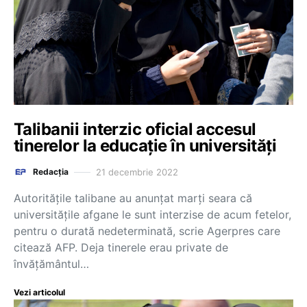
Talibanii interzic oficial accesul
tinerelor la educație în universități
21 decembrie 2022
Redacția
Autorităţile talibane au anunţat marți seara că
universităţile afgane le sunt interzise de acum fetelor,
pentru o durată nedeterminată, scrie Agerpres care
citează AFP. Deja tinerele erau private de
învăţământul…
Vezi articolul