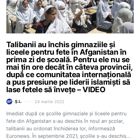
Talibanii au închis gimnaziile și
liceele pentru fete în Afganistan în
prima zi de școală. Pentru ele nu se
mai țin ore decât în câteva provincii,
după ce comunitatea internațională
a pus presiune pe liderii islamiști să
lase fetele să învețe – VIDEO
24 martie 2022
Ș.L.
Imediat după ce școlile gimnaziale și liceele pentru
fete din Afganistan s-au deschis în noul an școlar,
talibanii au ordonat închiderea lor, informează
Euronews. În septembrie 2021, școlile s-au deschis…