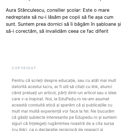
Aura Stănculescu, consilier școlar: Este o mare
nedreptate să nu-i lăsăm pe copii să fie așa cum
sunt. Suntem prea dornici să îi băgăm în șabloane și
să-i corectăm, să invalidăm ceea ce fac diferit
COPYRIGHT
Pentru că scrieți despre educație, sau cu atât mai mult
datorită acestui lucru, ar fi util să citați cu link, atunci
când preluați un articol, părți dintr-un articol sau o idee
care v-a inspirat. Noi, la EduPedu.ro ne-am asumat
această conduită etică și sperăm că și publicațiile cu
mult mai multă experiență vor face la fel. Ne bucurăm
că găsiți subiecte interesante pe Edupedu.ro și suntem
siguri că înțelegeți rugămintea noastră de a cita sursa
(cu link), ca o declarație reciprocă de respect și