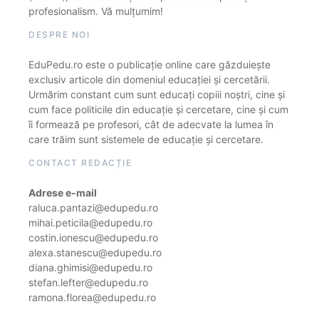
profesionalism. Vă mulțumim!
DESPRE NOI
EduPedu.ro este o publicație online care găzduiește
exclusiv articole din domeniul educației și cercetării.
Urmărim constant cum sunt educați copiii noștri, cine și
cum face politicile din educație și cercetare, cine și cum
îi formează pe profesori, cât de adecvate la lumea în
care trăim sunt sistemele de educație și cercetare.
CONTACT REDACȚIE
Adrese e-mail
raluca.pantazi@edupedu.ro
mihai.peticila@edupedu.ro
costin.ionescu@edupedu.ro
alexa.stanescu@edupedu.ro
diana.ghimisi@edupedu.ro
stefan.lefter@edupedu.ro
ramona.florea@edupedu.ro