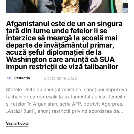
Afganistanul este de un an singura
ţară din lume unde fetelor li se
interzice să meargă la şcoală mai
departe de învăţământul primar,
acuză șeful diplomației de la
Washington care anunță că SUA
impun restricții de viză talibanilor
12 octombrie 2022
Redacția
Statele Unite au anunţat marţi noi sancţiuni împotriva
talibanilor ca represalii la tratamentul aplicat femeilor
şi fetelor în Afganistan, scrie AFP, potrivit Agerpres.
„Astăzi (luni), anunţ restricţii privind acordarea de…
Vezi articolul