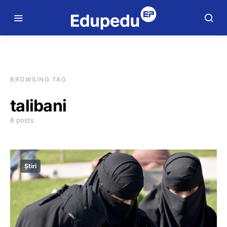
BROWSING TAG
talibani
8 posts
Știri