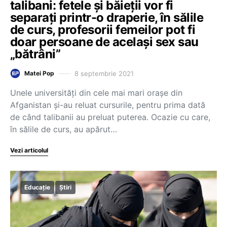
talibani: fetele și băieții vor fi
separați printr-o draperie, în sălile
de curs, profesorii femeilor pot fi
doar persoane de același sex sau
„bătrâni”
8 septembrie 2021
Matei Pop
Unele universități din cele mai mari orașe din
Afganistan şi-au reluat cursurile, pentru prima dată
de când talibanii au preluat puterea. Ocazie cu care,
în sălile de curs, au apărut…
Vezi articolul
Educație
Știri