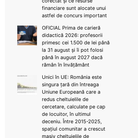
corectat și ce resurse
financiare sunt alocate unui
astfel de concurs important
OFICIAL Prima de carieră
didactică 2026: profesorii
primesc cei 1.500 de lei până
la 31 august și îi pot folosi
până în august 2027 dacă
rămân în învățământ
Unici în UE: România este
singura țară din întreaga
Uniune Europeană care a
redus cheltuielile de
cercetare, calculate pe cap
de locuitor, în ultimul
deceniu. Între 2015-2025,
spațiul comunitar a crescut
masiv cheltuielile de