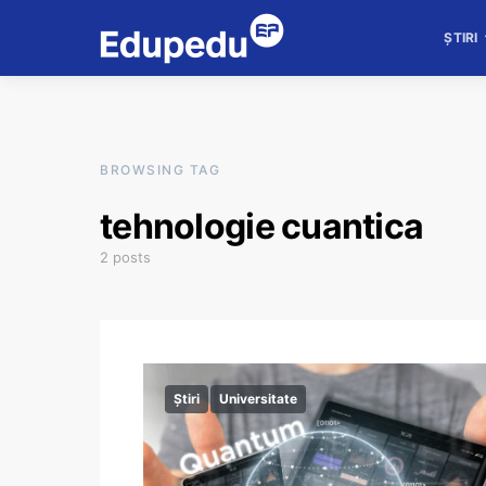
ȘTIRI
BROWSING TAG
tehnologie cuantica
2 posts
Știri
Universitate