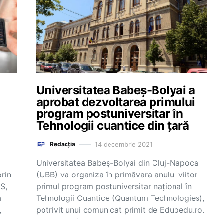
Universitatea Babeș-Bolyai a
aprobat dezvoltarea primului
program postuniversitar în
Tehnologii cuantice din țară
14 decembrie 2021
Redacția
Universitatea Babeș-Bolyai din Cluj-Napoca
rin
(UBB) va organiza în primăvara anului viitor
S,
primul program postuniversitar național în
ă
Tehnologii Cuantice (Quantum Technologies),
,
potrivit unui comunicat primit de Edupedu.ro.