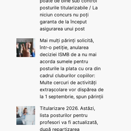
poate de bine sub control
posturile titularizabile / La
niciun concurs nu poți
garanta de la început
asigurarea unui post
Mai mulți părinți solicită,
într-o petiție, anularea
deciziei ISMB de a nu mai
acorda sumele pentru
posturile la plata cu ora din
cadrul cluburilor copiilor:
Multe cercuri de activități
extrașcolare vor dispărea de
la 1 septembrie, spun părinții
Titularizare 2026. Astăzi,
lista posturilor pentru
profesori va fi actualizată,
după repartizarea