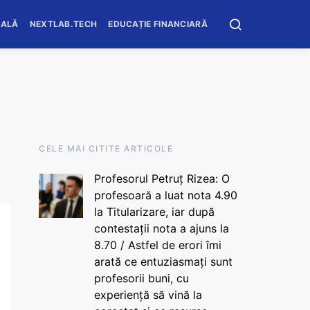
OALĂ
NEXTLAB.TECH
EDUCAȚIE FINANCIARĂ
CELE MAI CITITE ARTICOLE
Profesorul Petruț Rizea: O
profesoară a luat nota 4.90
la Titularizare, iar după
contestații nota a ajuns la
8.70 / Astfel de erori îmi
arată ce entuziasmați sunt
profesorii buni, cu
experiență să vină la