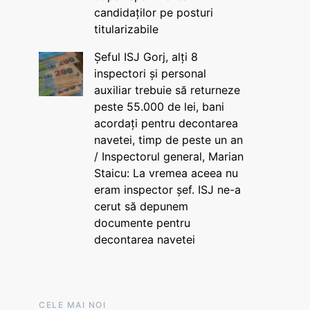
candidaților pe posturi
titularizabile
Șeful ISJ Gorj, alți 8
inspectori și personal
auxiliar trebuie să returneze
peste 55.000 de lei, bani
acordați pentru decontarea
navetei, timp de peste un an
/ Inspectorul general, Marian
Staicu: La vremea aceea nu
eram inspector șef. ISJ ne-a
cerut să depunem
documente pentru
decontarea navetei
CELE MAI NOI