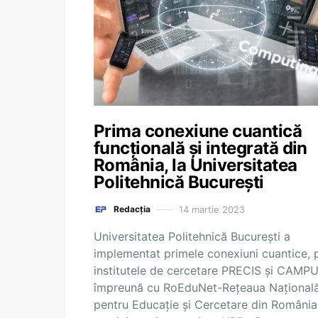
Prima conexiune cuantică
funcţională şi integrată din
România, la Universitatea
Politehnică Bucureşti
14 martie 2023
Redacția
Universitatea Politehnică Bucureşti a
implementat primele conexiuni cuantice, p
institutele de cercetare PRECIS şi CAMPU
împreună cu RoEduNet-Reţeaua Naţional
pentru Educaţie şi Cercetare din România