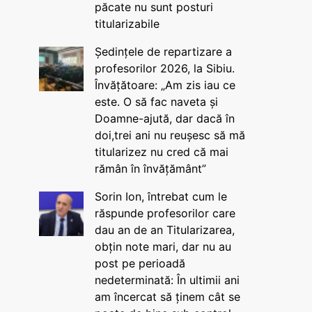
păcate nu sunt posturi
titularizabile
Ședințele de repartizare a
profesorilor 2026, la Sibiu.
Învățătoare: „Am zis iau ce
este. O să fac naveta și
Doamne-ajută, dar dacă în
doi,trei ani nu reușesc să mă
titularizez nu cred că mai
rămân în învățământ”
Sorin Ion, întrebat cum le
răspunde profesorilor care
dau an de an Titularizarea,
obțin note mari, dar nu au
post pe perioadă
nedeterminată: În ultimii ani
am încercat să ținem cât se