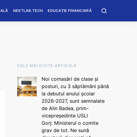
OALĂ
NEXTLAB.TECH
EDUCAȚIE FINANCIARĂ
CELE MAI CITITE ARTICOLE
Noi comasări de clase și
posturi, cu 3 săptămâni până
la debutul anului școlar
2026-2027, sunt semnalate
de Alin Badea, prim-
vicepreședinte USLI
Gorj: Ministerul o comite
grav de tot. Ne sună