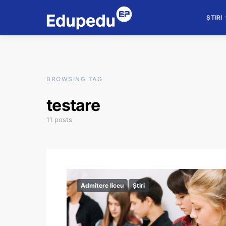
ȘTIRI
BROWSING TAG
testare
11 posts
Admitere liceu
Știri