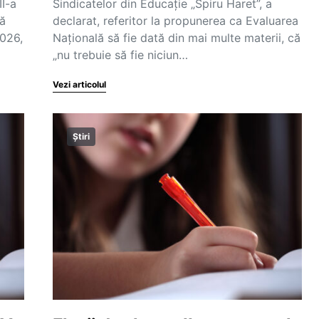
II-a
Sindicatelor din Educație „Spiru Haret”, a
bă
declarat, referitor la propunerea ca Evaluarea
2026,
Națională să fie dată din mai multe materii, că
„nu trebuie să fie niciun…
Vezi articolul
Știri