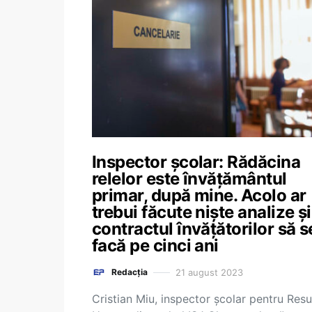
Inspector școlar: Rădăcina
relelor este învățământul
primar, după mine. Acolo ar
trebui făcute niște analize și
contractul învățătorilor să s
facă pe cinci ani
21 august 2023
Redacția
Cristian Miu, inspector școlar pentru Res