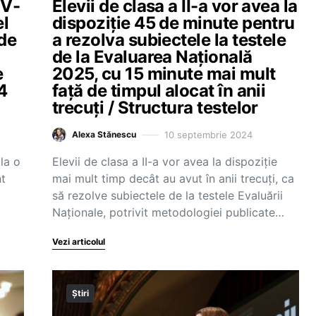
 V-
Elevii de clasa a II-a vor avea la
el
dispoziție 45 de minute pentru
de
a rezolva subiectele la testele
de la Evaluarea Națională
e
2025, cu 15 minute mai mult
4
față de timpul alocat în anii
trecuți / Structura testelor
10 septembrie 2024
Alexa Stănescu
 la o
Elevii de clasa a II-a vor avea la dispoziție
nt
mai mult timp decât au avut în anii trecuți, ca
să rezolve subiectele de la testele Evaluării
Naționale, potrivit metodologiei publicate…
Vezi articolul
Știri