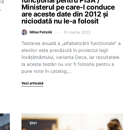
funcțional pentru PISA /
că
Ministerul pe care-l conduce
,
are aceste date din 2012 și
niciodată nu le-a folosit
15 martie 2023
Mihai Peticilă
Testarea anuală a „alfabetizării funcționale” a
elevilor este prevăzută în proiectul legii
învățământului, varianta Deca, iar rezultatele
la aceste testări nu vor fi folosite pentru a
pune note în catalog,…
Vezi articolul
Știri