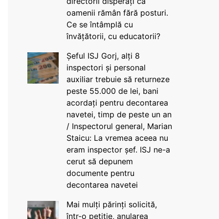
directorii disperați că
oamenii rămân fără posturi.
Ce se întâmplă cu
învățătorii, cu educatorii?
Șeful ISJ Gorj, alți 8
inspectori și personal
auxiliar trebuie să returneze
peste 55.000 de lei, bani
acordați pentru decontarea
navetei, timp de peste un an
/ Inspectorul general, Marian
Staicu: La vremea aceea nu
eram inspector șef. ISJ ne-a
cerut să depunem
documente pentru
decontarea navetei
Mai mulți părinți solicită,
într-o petiție, anularea