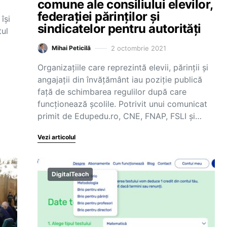
comune ale consiliului elevilor,
federației părinților și
își
sindicatelor pentru autorități
tul
2 octombrie 2021
Mihai Peticilă
Organizațiile care reprezintă elevii, părinții și
angajații din învățământ iau poziție publică
față de schimbarea regulilor după care
funcționează școlile. Potrivit unui comunicat
primit de Edupedu.ro, CNE, FNAP, FSLI și…
Vezi articolul
DigitalTeach