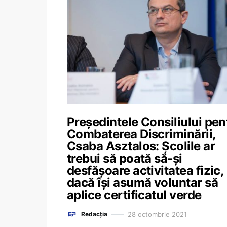
Președintele Consiliului pen
Combaterea Discriminării,
Csaba Asztalos: Școlile ar
trebui să poată să-și
desfășoare activitatea fizic,
dacă își asumă voluntar să
aplice certificatul verde
28 octombrie 2021
Redacția