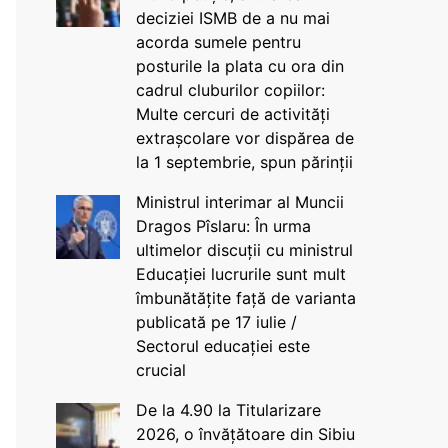
deciziei ISMB de a nu mai
acorda sumele pentru
posturile la plata cu ora din
cadrul cluburilor copiilor:
Multe cercuri de activități
extrașcolare vor dispărea de
la 1 septembrie, spun părinții
Ministrul interimar al Muncii
Dragos Pîslaru: În urma
ultimelor discuții cu ministrul
Educației lucrurile sunt mult
îmbunătățite față de varianta
publicată pe 17 iulie /
Sectorul educației este
crucial
De la 4.90 la Titularizare
2026, o învățătoare din Sibiu