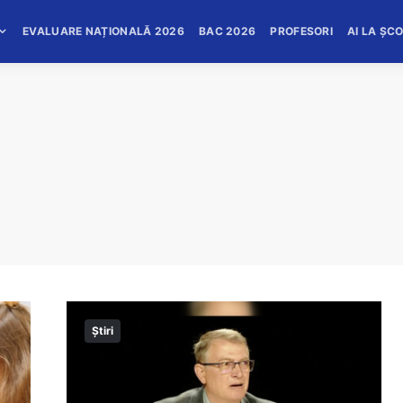
EVALUARE NAȚIONALĂ 2026
BAC 2026
PROFESORI
AI LA ȘC
Știri