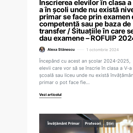
Înscrierea elevilor în clasa a
a în școli unde nu există niv
primar se face prin examen 
competență sau pe baza de
transfer / Situațiile în care s
dau examene – ROFUIP 202
1 octombrie 2024
Alexa Stănescu
Începând cu acest an școlar 2024-2025,
elevii care vor să se înscrie în clasa a V-a
școală sau liceu unde nu există învățămâ
primar o pot face fie…
Vezi articolul
Învățământ Primar
Profesori
Știri