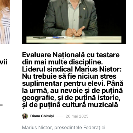
Evaluare Națională cu testare
vii
din mai multe discipline.
Liderul sindical Marius Nistor:
Nu trebuie să fie niciun stres
suplimentar pentru elevi. Până
la urmă, au nevoie și de puțină
geografie, și de puțină istorie,
-
și de puțină cultură muzicală
26 mai 2025
Diana Ghimiși
Marius Nistor, președintele Federației