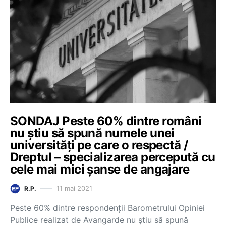
SONDAJ Peste 60% dintre români
nu știu să spună numele unei
universități pe care o respectă /
Dreptul – specializarea percepută cu
cele mai mici șanse de angajare
11 mai 2021
R.P.
Peste 60% dintre respondenții Barometrului Opiniei
Publice realizat de Avangarde nu știu să spună