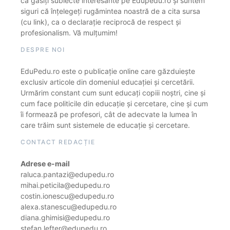
că găsiți subiecte interesante pe Edupedu.ro și suntem
siguri că înțelegeți rugămintea noastră de a cita sursa
(cu link), ca o declarație reciprocă de respect și
profesionalism. Vă mulțumim!
DESPRE NOI
EduPedu.ro este o publicație online care găzduiește
exclusiv articole din domeniul educației și cercetării.
Urmărim constant cum sunt educați copiii noștri, cine și
cum face politicile din educație și cercetare, cine și cum
îi formează pe profesori, cât de adecvate la lumea în
care trăim sunt sistemele de educație și cercetare.
CONTACT REDACȚIE
Adrese e-mail
raluca.pantazi@edupedu.ro
mihai.peticila@edupedu.ro
costin.ionescu@edupedu.ro
alexa.stanescu@edupedu.ro
diana.ghimisi@edupedu.ro
stefan.lefter@edupedu.ro