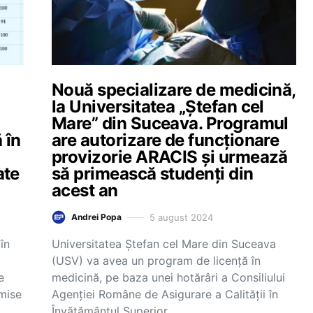
Nouă specializare de medicină,
la Universitatea „Ștefan cel
Mare” din Suceava. Programul
 în
are autorizare de funcționare
provizorie ARACIS și urmează
ate
să primească studenți din
acest an
5 august 2024
Andrei Popa
în
Universitatea Ştefan cel Mare din Suceava
(USV) va avea un program de licenţă în
e
medicină, pe baza unei hotărâri a Consiliului
mise
Agenţiei Române de Asigurare a Calităţii în
Învăţământul Superior…