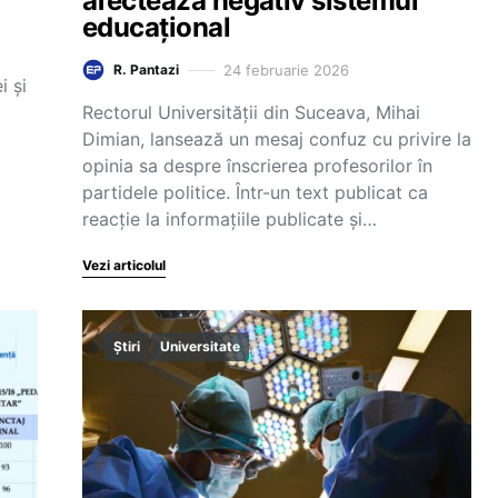
afectează negativ sistemul
educaţional
24 februarie 2026
R. Pantazi
i și
Rectorul Universității din Suceava, Mihai
Dimian, lansează un mesaj confuz cu privire la
opinia sa despre înscrierea profesorilor în
partidele politice. Într-un text publicat ca
reacție la informațiile publicate și…
Vezi articolul
Știri
Universitate