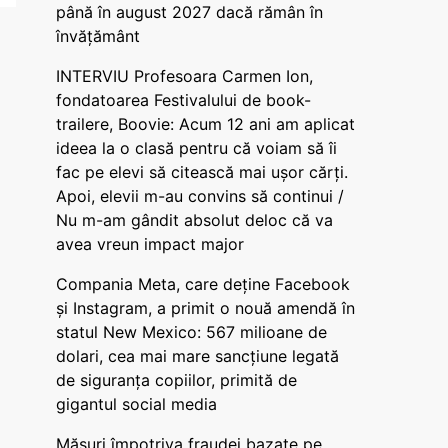
până în august 2027 dacă rămân în
învățământ
INTERVIU Profesoara Carmen Ion,
fondatoarea Festivalului de book-
trailere, Boovie: Acum 12 ani am aplicat
ideea la o clasă pentru că voiam să îi
fac pe elevi să citească mai ușor cărți.
Apoi, elevii m-au convins să continui /
Nu m-am gândit absolut deloc că va
avea vreun impact major
Compania Meta, care deține Facebook
și Instagram, a primit o nouă amendă în
statul New Mexico: 567 milioane de
dolari, cea mai mare sancțiune legată
de siguranța copiilor, primită de
gigantul social media
Măsuri împotriva fraudei bazate pe