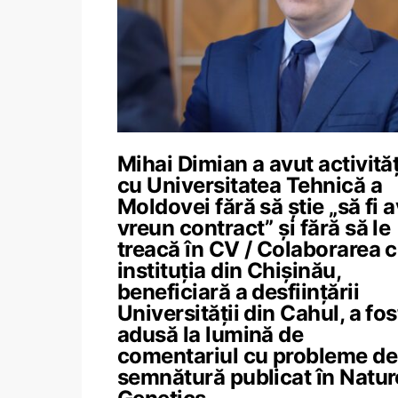
Mihai Dimian a avut activităț
cu Universitatea Tehnică a
Moldovei fără să știe „să fi 
vreun contract” și fără să le
treacă în CV / Colaborarea 
instituția din Chișinău,
beneficiară a desființării
Universității din Cahul, a fos
adusă la lumină de
comentariul cu probleme de
semnătură publicat în Natur