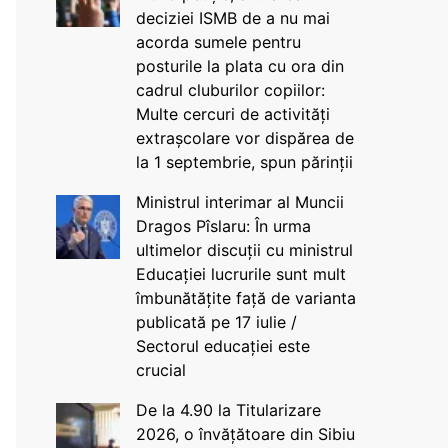
deciziei ISMB de a nu mai
acorda sumele pentru
posturile la plata cu ora din
cadrul cluburilor copiilor:
Multe cercuri de activități
extrașcolare vor dispărea de
la 1 septembrie, spun părinții
Ministrul interimar al Muncii
Dragos Pîslaru: În urma
ultimelor discuții cu ministrul
Educației lucrurile sunt mult
îmbunătățite față de varianta
publicată pe 17 iulie /
Sectorul educației este
crucial
De la 4.90 la Titularizare
2026, o învățătoare din Sibiu