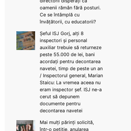
directorii disperați că
oamenii rămân fără posturi.
Ce se întâmplă cu
învățătorii, cu educatorii?
Șeful ISJ Gorj, alți 8
inspectori și personal
auxiliar trebuie să returneze
peste 55.000 de lei, bani
acordați pentru decontarea
navetei, timp de peste un an
/ Inspectorul general, Marian
Staicu: La vremea aceea nu
eram inspector șef. ISJ ne-a
cerut să depunem
documente pentru
decontarea navetei
Mai mulți părinți solicită,
într-o petiție, anularea