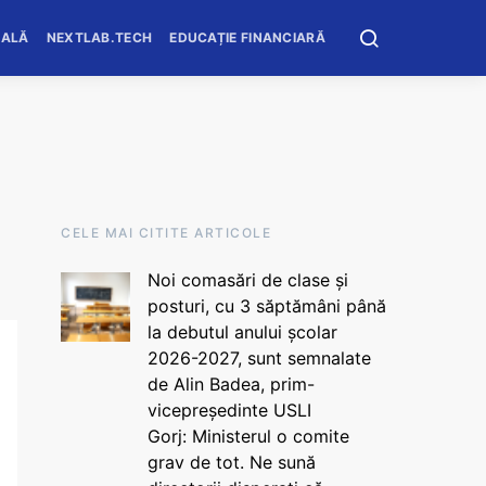
OALĂ
NEXTLAB.TECH
EDUCAȚIE FINANCIARĂ
CELE MAI CITITE ARTICOLE
Noi comasări de clase și
posturi, cu 3 săptămâni până
la debutul anului școlar
2026-2027, sunt semnalate
de Alin Badea, prim-
vicepreședinte USLI
Gorj: Ministerul o comite
grav de tot. Ne sună