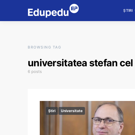
ȘTIRI
BROWSING TAG
universitatea stefan ce
6 posts
Știri
Universitate