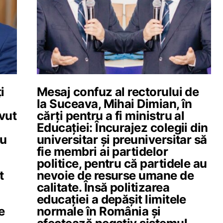
i
Mesaj confuz al rectorului de
la Suceava, Mihai Dimian, în
avut
cărți pentru a fi ministru al
Educației: Încurajez colegii din
cu
universitar şi preuniversitar să
fie membri ai partidelor
politice, pentru că partidele au
t
nevoie de resurse umane de
calitate. Însă politizarea
educaţiei a depăşit limitele
e
normale în România și