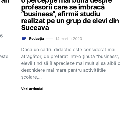
 an
o percepție mai bună despre
profesorii care se îmbracă
“business”, afirmă studiu
realizat pe un grup de elevi din
Suceava
16
14 martie 2023
Redacția
Dacă un cadru didactic este considerat mai
este
atrăgător, de preferat într-o ținută “business”,
elevii tind să îl aprecieze mai mult și să aibă o
deschidere mai mare pentru activitățile
școlare,…
Vezi articolul