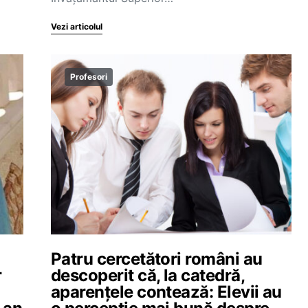
Vezi articolul
Profesori
Patru cercetători români au
r
descoperit că, la catedră,
aparențele contează: Elevii au