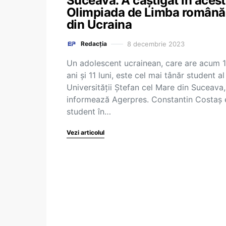
Suceava. A câștigat în acest
Olimpiada de Limba română
din Ucraina
8 decembrie 2023
Redacția
Un adolescent ucrainean, care are acum 
ani şi 11 luni, este cel mai tânăr student al
Universităţii Ştefan cel Mare din Suceava,
informează Agerpres. Constantin Costaş 
student în…
Vezi articolul