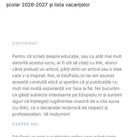
școlar 2026-2027 și lista vacanțelor
COPYRIGHT
Pentru că scrieți despre educație, sau cu atât mai mult
datorită acestui lucru, ar fi util să citați cu link, atunci
când preluați un articol, părți dintr-un articol sau o idee
care v-a inspirat. Noi, la EduPedu.ro ne-am asumat
această conduită etică și sperăm că și publicațiile cu
mult mai multă experiență vor face la fel. Ne bucurăm
că găsiți subiecte interesante pe Edupedu.ro și suntem
siguri că înțelegeți rugămintea noastră de a cita sursa
(cu link), ca o declarație reciprocă de respect și
profesionalism. Vă mulțumim!
DESPRE NOI
EduPedu.ro este o publicație online care găzduiește