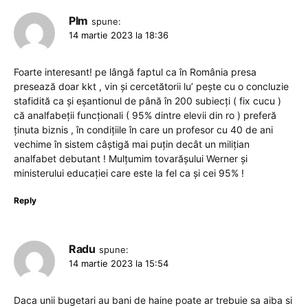
Plm
spune:
14 martie 2023 la 18:36
Foarte interesant! pe lângă faptul ca în România presa
presează doar kkt , vin și cercetătorii lu’ pește cu o concluzie
stafidită ca și eșantionul de până în 200 subiecți ( fix cucu )
că analfabeții funcționali ( 95% dintre elevii din ro ) preferă
ținuta biznis , în condițiile în care un profesor cu 40 de ani
vechime în sistem câștigă mai puțin decât un milițian
analfabet debutant ! Mulțumim tovarășului Werner și
ministerului educației care este la fel ca și cei 95% !
Reply
Radu
spune:
14 martie 2023 la 15:54
Daca unii bugetari au bani de haine poate ar trebuie sa aiba si