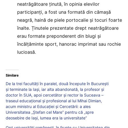
neatrăgătoare ținută, în opinia elevilor
participanți, a fost una formată din cămașă
neagră, haină de piele portocalie și tocuri foarte
înalte. Ținutele prezentate drept neatrăgătoare
erau formate preponderent din blugi și
încălțăminte sport, hanorac imprimat sau rochie
lucioasă.
Similare
De la trei facultăți în paralel, două începute în București
și terminate la Iași, iar alta abandonată, la profesor și
doctor în SUA, apoi cercetător și rector la Suceava –
traseul educațional și profesional al lui Mihai Dimian,
acum ministru al Educației și Cercetării: a ales
Universitatea „Ștefan cel Mare” pentru că „spre
deosebire de Iași, lumea era la universitate”
Opt universități românești, în frunte cu Universitatea din