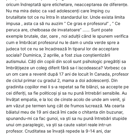
oricum îndreptată spre etichetare, neacceptarea de diferențe.
Nu ma mira deloc ca vad adolescenți care împing cu
brutalitate tot ce nu întra în standardul lor. Unde exista limita
impusa , asta ca să nu auzim ” Ce gras e profesorul” , ” Ce
peruca are, chelboasa de invatatoare” …… Sunt poate
exemple brutale, dar, oare , noi adulții când le spunem verifica
cum e îmbrăcat profesorul nu le dam o unda verde spre a
judeca tot ce nu se încadrează în tiparul lor de acceptare
sociala? Duminica, 2 aprilie, a fost ziua conștientizării
autismului. Câți din copiii din scoli sunt psihologic pregătiți sa
îmbrățișeze un coleg diferit fără sa-l iscodeasca? Vorbesc ca
un om care a revenit după 17 ani de locuit în Canada, profesor
de ciclul primar cu gradul 2, mama a doi adolescenți. Din
gradinita copiilor mei li s-a repetat sa fie blânzi, sa accepte pe
cei diferiți, sa fie politicoși și sa nu pună întrebări sensibile. Au
învățat empatia, e la loc de cinste acolo de unde am venit, și
am văzut pe termen lung cât de frumos lucrează. Ma cearta
băiatul meu de 19 ani dacă îmi cade o chitanta din buzunar,
spunandu-mi ca fac gunoi, va ști sa nu pună întrebări stupide
unui om paraplegic, va ști sa caute valori reale intr-un
profesor. Cruditatea se învață repede la 9-14 ani, dar