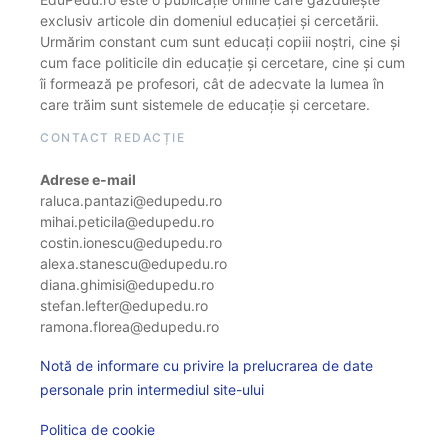
exclusiv articole din domeniul educației și cercetării.
Urmărim constant cum sunt educați copiii noștri, cine și
cum face politicile din educație și cercetare, cine și cum
îi formează pe profesori, cât de adecvate la lumea în
care trăim sunt sistemele de educație și cercetare.
CONTACT REDACȚIE
Adrese e-mail
raluca.pantazi@edupedu.ro
mihai.peticila@edupedu.ro
costin.ionescu@edupedu.ro
alexa.stanescu@edupedu.ro
diana.ghimisi@edupedu.ro
stefan.lefter@edupedu.ro
ramona.florea@edupedu.ro
Notă de informare cu privire la prelucrarea de date
personale prin intermediul site-ului
Politica de cookie