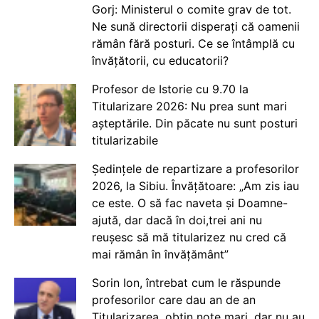
Gorj: Ministerul o comite grav de tot.
Ne sună directorii disperați că oamenii
rămân fără posturi. Ce se întâmplă cu
învățătorii, cu educatorii?
Profesor de Istorie cu 9.70 la
Titularizare 2026: Nu prea sunt mari
așteptările. Din păcate nu sunt posturi
titularizabile
Ședințele de repartizare a profesorilor
2026, la Sibiu. Învățătoare: „Am zis iau
ce este. O să fac naveta și Doamne-
ajută, dar dacă în doi,trei ani nu
reușesc să mă titularizez nu cred că
mai rămân în învățământ”
Sorin Ion, întrebat cum le răspunde
profesorilor care dau an de an
Titularizarea, obțin note mari, dar nu au