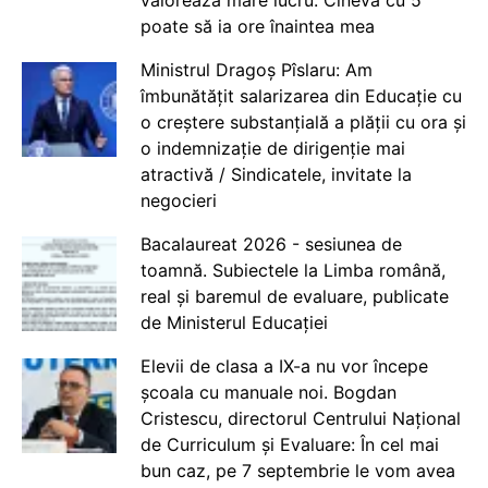
valorează mare lucru. Cineva cu 5
poate să ia ore înaintea mea
Ministrul Dragoș Pîslaru: Am
îmbunătățit salarizarea din Educație cu
o creștere substanțială a plății cu ora și
o indemnizație de dirigenție mai
atractivă / Sindicatele, invitate la
negocieri
Bacalaureat 2026 - sesiunea de
toamnă. Subiectele la Limba română,
real și baremul de evaluare, publicate
de Ministerul Educației
Elevii de clasa a IX-a nu vor începe
școala cu manuale noi. Bogdan
Cristescu, directorul Centrului Național
de Curriculum și Evaluare: În cel mai
bun caz, pe 7 septembrie le vom avea