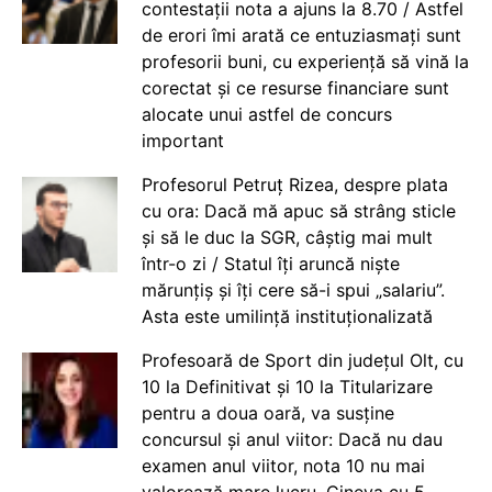
contestații nota a ajuns la 8.70 / Astfel
de erori îmi arată ce entuziasmați sunt
profesorii buni, cu experiență să vină la
corectat și ce resurse financiare sunt
alocate unui astfel de concurs
important
Profesorul Petruț Rizea, despre plata
cu ora: Dacă mă apuc să strâng sticle
și să le duc la SGR, câștig mai mult
într-o zi / Statul îți aruncă niște
mărunțiș și îți cere să-i spui „salariu”.
Asta este umilință instituționalizată
Profesoară de Sport din județul Olt, cu
10 la Definitivat și 10 la Titularizare
pentru a doua oară, va susține
concursul și anul viitor: Dacă nu dau
examen anul viitor, nota 10 nu mai