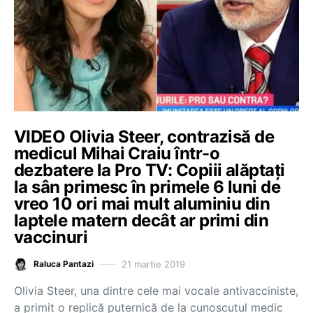
VIDEO Olivia Steer, contrazisă de
medicul Mihai Craiu într-o
dezbatere la Pro TV: Copiii alăptați
la sân primesc în primele 6 luni de
vreo 10 ori mai mult aluminiu din
laptele matern decât ar primi din
vaccinuri
21 martie 2019
Raluca Pantazi
Olivia Steer, una dintre cele mai vocale antivacciniste,
a primit o replică puternică de la cunoscutul medic