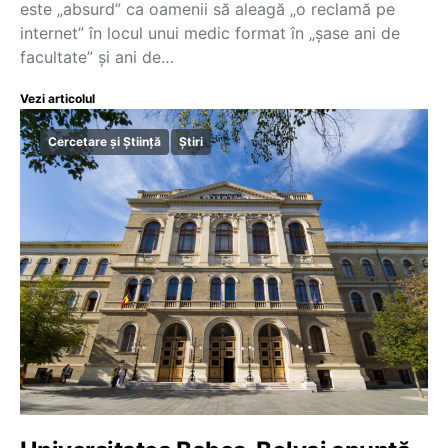
este „absurd” ca oamenii să aleagă „o reclamă pe
internet” în locul unui medic format în „șase ani de
facultate” și ani de…
Vezi articolul
Cercetare și Știință
Știri