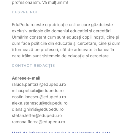
profesionalism. Vă mulțumim!
DESPRE NOI
EduPedu.ro este o publicație online care găzduiește
exclusiv articole din domeniul educației și cercetării.
Urmărim constant cum sunt educați copiii noștri, cine și
cum face politicile din educație și cercetare, cine și cum
îi formează pe profesori, cât de adecvate la lumea în
care trăim sunt sistemele de educație și cercetare.
CONTACT REDACȚIE
Adrese e-mail
raluca.pantazi@edupedu.ro
mihai.peticila@edupedu.ro
costin.ionescu@edupedu.ro
alexa.stanescu@edupedu.ro
diana.ghimisi@edupedu.ro
stefan.lefter@edupedu.ro
ramona.florea@edupedu.ro