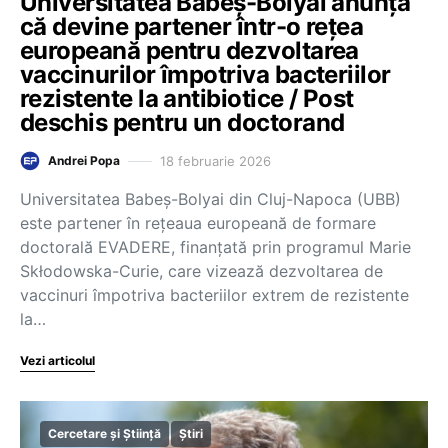
Universitatea Babeș-Bolyai anunță
că devine partener într-o rețea
europeană pentru dezvoltarea
vaccinurilor împotriva bacteriilor
rezistente la antibiotice / Post
deschis pentru un doctorand
18 februarie 2026
Andrei Popa
Universitatea Babeș-Bolyai din Cluj-Napoca (UBB)
este partener în rețeaua europeană de formare
doctorală EVADERE, finanțată prin programul Marie
Skłodowska-Curie, care vizează dezvoltarea de
vaccinuri împotriva bacteriilor extrem de rezistente
la…
Vezi articolul
Cercetare și Știință
Știri