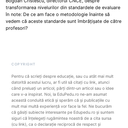
Bogdan Cristescu, directorul CNCE, despre
transformarea nivelurilor din standardele de evaluare
în note: De ce am face o metodologie înainte să
vedem că aceste standarde sunt îmbrățișate de către
profesori?
COPYRIGHT
Pentru că scrieți despre educație, sau cu atât mai mult
datorită acestui lucru, ar fi util să citați cu link, atunci
când preluați un articol, părți dintr-un articol sau o idee
care v-a inspirat. Noi, la EduPedu.ro ne-am asumat
această conduită etică și sperăm că și publicațiile cu
mult mai multă experiență vor face la fel. Ne bucurăm
că găsiți subiecte interesante pe Edupedu.ro și suntem
siguri că înțelegeți rugămintea noastră de a cita sursa
(cu link), ca o declarație reciprocă de respect și