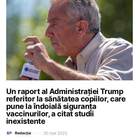
Un raport al Administrației Trump
referitor la sănătatea copiilor, care
pune la îndoială siguranța
vaccinurilor, a citat studii
inexistente
30 mai 2025
Redacția