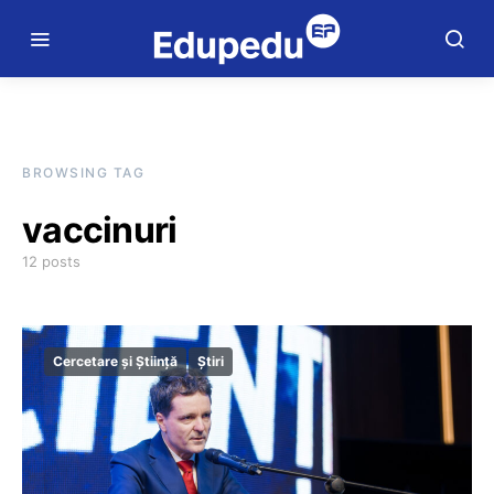
BROWSING TAG
vaccinuri
12 posts
Cercetare și Știință
Știri