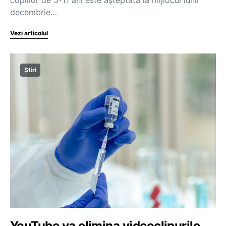
copiilor de 5-11 ani este așteptată la mijlocul lunii
decembrie…
Vezi articolul
Știri
YouTube va elimina videoclipurile