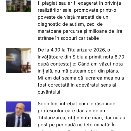
fi plagiat sau ar fi exagerat în privința
realizărilor sale, promovate printr-o
poveste de viață marcată de un
diagnostic de autism, zeci de
maratoane parcurse și milioane de lire
strânse în scopuri caritabile
De la 4.90 la Titularizare 2026, o
învățătoare din Sibiu a primit nota 8.70
după contestație: Când am văzut nota
inițială, nu mă puteam opri din plâns.
Mi-am dat seama că lucrarea mea nu a
fost corectată în adevăratul sens al
cuvântului
Sorin Ion, întrebat cum le răspunde
profesorilor care dau an de an
Titularizarea, obțin note mari, dar nu au
post pe perioadă nedeterminată: În