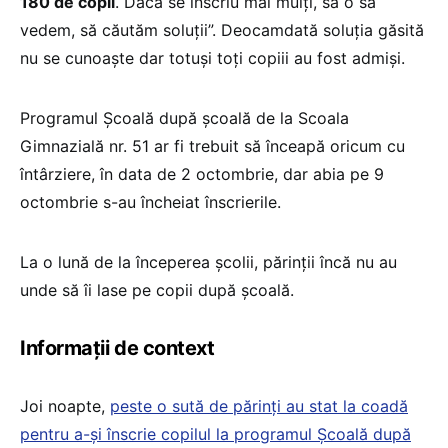
180 de copii
. Dacă se înscriu mai mulți, să o să
vedem, să căutăm soluții”. Deocamdată soluția găsită
nu se cunoaște dar totuși toți copiii au fost admiși.
Programul Școală după școală de la Scoala
Gimnazială nr. 51 ar fi trebuit să înceapă oricum cu
întârziere, în data de 2 octombrie, dar abia pe 9
octombrie s-au încheiat înscrierile.
La o lună de la începerea școlii, părinții încă nu au
unde să îi lase pe copii după școală.
Informații de context
Joi noapte,
peste o sută de părinți au stat la coadă
pentru a-și înscrie copilul la programul Școală după