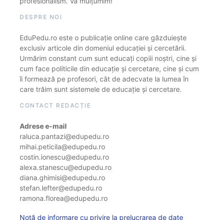
profesionalism. Vă mulțumim!
DESPRE NOI
EduPedu.ro este o publicație online care găzduiește
exclusiv articole din domeniul educației și cercetării.
Urmărim constant cum sunt educați copiii noștri, cine și
cum face politicile din educație și cercetare, cine și cum
îi formează pe profesori, cât de adecvate la lumea în
care trăim sunt sistemele de educație și cercetare.
CONTACT REDACȚIE
Adrese e-mail
raluca.pantazi@edupedu.ro
mihai.peticila@edupedu.ro
costin.ionescu@edupedu.ro
alexa.stanescu@edupedu.ro
diana.ghimisi@edupedu.ro
stefan.lefter@edupedu.ro
ramona.florea@edupedu.ro
Notă de informare cu privire la prelucrarea de date