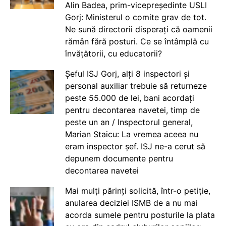
Alin Badea, prim-vicepreședinte USLI
Gorj: Ministerul o comite grav de tot.
Ne sună directorii disperați că oamenii
rămân fără posturi. Ce se întâmplă cu
învățătorii, cu educatorii?
Șeful ISJ Gorj, alți 8 inspectori și
personal auxiliar trebuie să returneze
peste 55.000 de lei, bani acordați
pentru decontarea navetei, timp de
peste un an / Inspectorul general,
Marian Staicu: La vremea aceea nu
eram inspector șef. ISJ ne-a cerut să
depunem documente pentru
decontarea navetei
Mai mulți părinți solicită, într-o petiție,
anularea deciziei ISMB de a nu mai
acorda sumele pentru posturile la plata