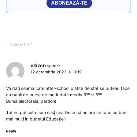
ABONEAZĂ-TE
1 COMMENT
citizen
spune:
12 octombrie 2023 la 19:19
Vă dați seama cate after-school plătite de stat se puteau face
cu banii de burse de merit date media 5⁰⁰ și 6⁰⁰.
Bursă electorală, pardon!
Tot nu poți uita cum susținea Deca că nu are ce face cu bani
mai mulți in bugetul Educației!
Reply