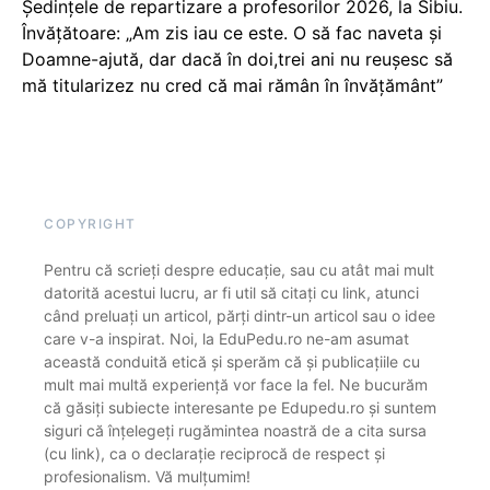
Ședințele de repartizare a profesorilor 2026, la Sibiu.
Învățătoare: „Am zis iau ce este. O să fac naveta și
Doamne-ajută, dar dacă în doi,trei ani nu reușesc să
mă titularizez nu cred că mai rămân în învățământ”
COPYRIGHT
Pentru că scrieți despre educație, sau cu atât mai mult
datorită acestui lucru, ar fi util să citați cu link, atunci
când preluați un articol, părți dintr-un articol sau o idee
care v-a inspirat. Noi, la EduPedu.ro ne-am asumat
această conduită etică și sperăm că și publicațiile cu
mult mai multă experiență vor face la fel. Ne bucurăm
că găsiți subiecte interesante pe Edupedu.ro și suntem
siguri că înțelegeți rugămintea noastră de a cita sursa
(cu link), ca o declarație reciprocă de respect și
profesionalism. Vă mulțumim!