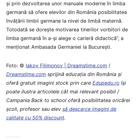
şi prin dezvoltarea unor manuale moderne în limba
germană să ofere elevilor din România posibilitatea
învăţării limbii germane la nivel de limbă maternă.
Totodată se doreşte motivarea tinerilor vorbitori de
limba germană în a-şi alege o carieră didactică”, a
menţionat Ambasada Germaniei la Bucureşti.
Foto: ©
Iakov Filimonov | Dreamstime.com
/
Dreamstime.com
sprijină educaţia din România şi
oferă gratuit imagini stock prin care
Edupedu.ro
îşi
poate ilustra articolele cât mai relevant posibil /
Campania Back to school oferă posibilitatea oricărei
școli, profesor sau elev
să descarce imagini de
calitate cu 50% discount
.