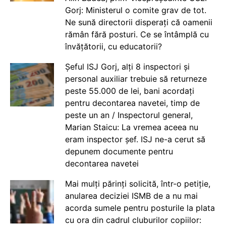
Gorj: Ministerul o comite grav de tot.
Ne sună directorii disperați că oamenii
rămân fără posturi. Ce se întâmplă cu
învățătorii, cu educatorii?
Șeful ISJ Gorj, alți 8 inspectori și
personal auxiliar trebuie să returneze
peste 55.000 de lei, bani acordați
pentru decontarea navetei, timp de
peste un an / Inspectorul general,
Marian Staicu: La vremea aceea nu
eram inspector șef. ISJ ne-a cerut să
depunem documente pentru
decontarea navetei
Mai mulți părinți solicită, într-o petiție,
anularea deciziei ISMB de a nu mai
acorda sumele pentru posturile la plata
cu ora din cadrul cluburilor copiilor: