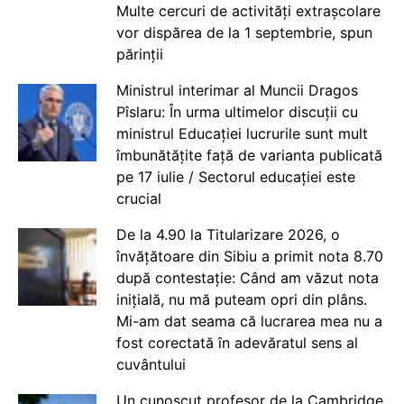
Multe cercuri de activități extrașcolare
vor dispărea de la 1 septembrie, spun
părinții
Ministrul interimar al Muncii Dragos
Pîslaru: În urma ultimelor discuții cu
ministrul Educației lucrurile sunt mult
îmbunătățite față de varianta publicată
pe 17 iulie / Sectorul educației este
crucial
De la 4.90 la Titularizare 2026, o
învățătoare din Sibiu a primit nota 8.70
după contestație: Când am văzut nota
inițială, nu mă puteam opri din plâns.
Mi-am dat seama că lucrarea mea nu a
fost corectată în adevăratul sens al
cuvântului
Un cunoscut profesor de la Cambridge