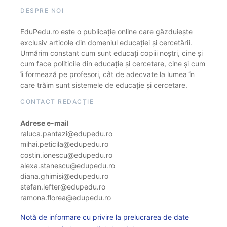
DESPRE NOI
EduPedu.ro este o publicație online care găzduiește
exclusiv articole din domeniul educației și cercetării.
Urmărim constant cum sunt educați copiii noștri, cine și
cum face politicile din educație și cercetare, cine și cum
îi formează pe profesori, cât de adecvate la lumea în
care trăim sunt sistemele de educație și cercetare.
CONTACT REDACȚIE
Adrese e-mail
raluca.pantazi@edupedu.ro
mihai.peticila@edupedu.ro
costin.ionescu@edupedu.ro
alexa.stanescu@edupedu.ro
diana.ghimisi@edupedu.ro
stefan.lefter@edupedu.ro
ramona.florea@edupedu.ro
Notă de informare cu privire la prelucrarea de date