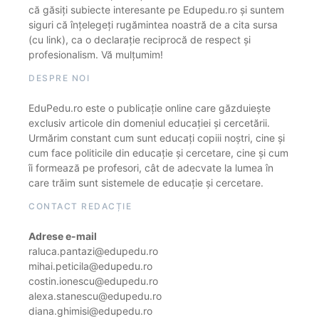
că găsiți subiecte interesante pe Edupedu.ro și suntem
siguri că înțelegeți rugămintea noastră de a cita sursa
(cu link), ca o declarație reciprocă de respect și
profesionalism. Vă mulțumim!
DESPRE NOI
EduPedu.ro este o publicație online care găzduiește
exclusiv articole din domeniul educației și cercetării.
Urmărim constant cum sunt educați copiii noștri, cine și
cum face politicile din educație și cercetare, cine și cum
îi formează pe profesori, cât de adecvate la lumea în
care trăim sunt sistemele de educație și cercetare.
CONTACT REDACȚIE
Adrese e-mail
raluca.pantazi@edupedu.ro
mihai.peticila@edupedu.ro
costin.ionescu@edupedu.ro
alexa.stanescu@edupedu.ro
diana.ghimisi@edupedu.ro