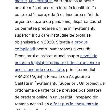
martie, universitățile
că trebuie să ia peste
noapte măsuri pentru a intra în legalitate, în
contextul în care, odată cu încetarea stării de
urgență cauzate de pandemie, dispărea cadrul
ce permitea predarea online în învățământul
superior și cu care instituțiile de profil se
obișnuiseră din 2020. Situația
a produs
complicații
pentru numeroase universități.
Demnitarul a insistat atunci asupra
nevoii de
creare a legislației primare și de introducere a
unor standarde de calitate
.
prin intermediul
ARACIS (Agenția Română de Asigurare a
Calității în Învățământul Superior). Un proiect de
ordonanță de urgență ce prevede posibilitatea
de predare online în universități începând din
toamna acestui an
a fost pus în consultare la