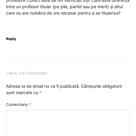
profesorii! Corect este să fim verificați toți! Care este diferența
între un profesor titular (pe pile, partid sau pe merit) și altul
care nu are numărul de ore necesar pentru a se titulariza?
Reply
LASĂ UN RĂSPUNS
Adresa ta de email nu va fi publicată.
Câmpurile obligatorii
sunt marcate cu
*
Comentariu
*