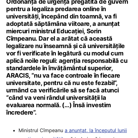
Ordonanța de urgență pregătită de guvern
pentru a legaliza predarea online în
universități, începând din toamnă, va fi
adoptată săptămâna viitoare, a anunțat
miercuri ministrul Educației, Sorin
Cîmpeanu. Dar el a arătat că această
legalizare nu înseamnă și că universitățile
vor fi verificate în legătură cu modul cum
aplică noile reguli: agenția responsabilă cu
standardele în învățământul superior,
ARACIS, “nu va face controale în fiecare
universitate, pentru că nu este fezabil”,
urmând ca verificările să se facă atunci
“când va veni rândul universității la
evaluarea normală. (…) Însă investim
încredere”.
Ministrul Cîmpeanu
a anunțat, la începutul lunii