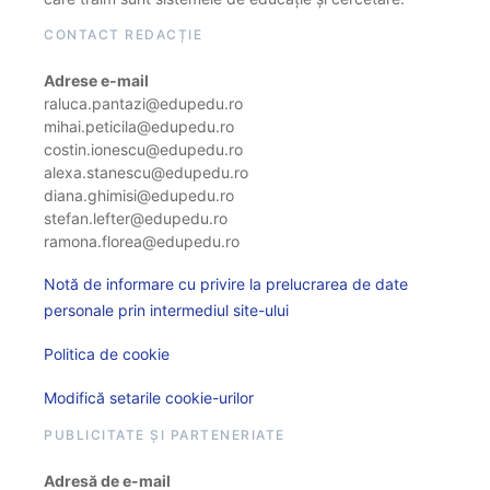
CONTACT REDACȚIE
Adrese e-mail
raluca.pantazi@edupedu.ro
mihai.peticila@edupedu.ro
costin.ionescu@edupedu.ro
alexa.stanescu@edupedu.ro
diana.ghimisi@edupedu.ro
stefan.lefter@edupedu.ro
ramona.florea@edupedu.ro
Notă de informare cu privire la prelucrarea de date
personale prin intermediul site-ului
Politica de cookie
Modifică setarile cookie-urilor
PUBLICITATE ȘI PARTENERIATE
Adresă de e-mail