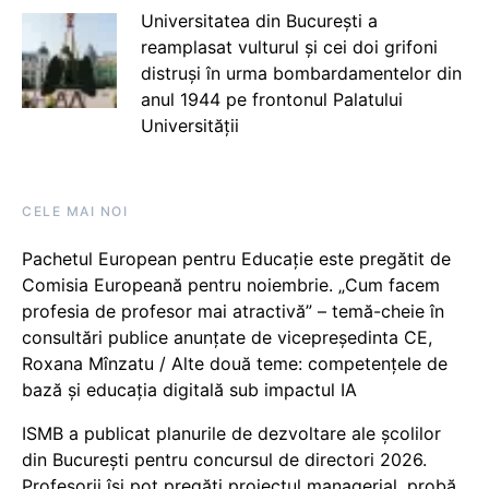
Universitatea din București a
reamplasat vulturul și cei doi grifoni
distruși în urma bombardamentelor din
anul 1944 pe frontonul Palatului
Universității
CELE MAI NOI
Pachetul European pentru Educație este pregătit de
Comisia Europeană pentru noiembrie. „Cum facem
profesia de profesor mai atractivă” – temă-cheie în
consultări publice anunțate de vicepreședinta CE,
Roxana Mînzatu / Alte două teme: competențele de
bază și educația digitală sub impactul IA
ISMB a publicat planurile de dezvoltare ale școlilor
din București pentru concursul de directori 2026.
Profesorii își pot pregăti proiectul managerial, probă