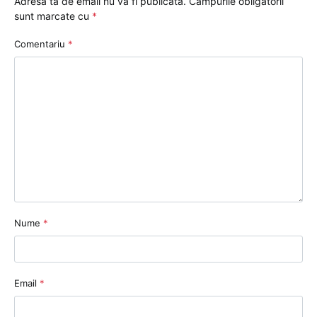
Adresa ta de email nu va fi publicată.
Câmpurile obligatorii
sunt marcate cu
*
Comentariu
*
Nume
*
Email
*