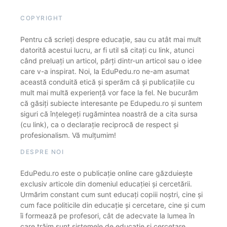
COPYRIGHT
Pentru că scrieți despre educație, sau cu atât mai mult
datorită acestui lucru, ar fi util să citați cu link, atunci
când preluați un articol, părți dintr-un articol sau o idee
care v-a inspirat. Noi, la EduPedu.ro ne-am asumat
această conduită etică și sperăm că și publicațiile cu
mult mai multă experiență vor face la fel. Ne bucurăm
că găsiți subiecte interesante pe Edupedu.ro și suntem
siguri că înțelegeți rugămintea noastră de a cita sursa
(cu link), ca o declarație reciprocă de respect și
profesionalism. Vă mulțumim!
DESPRE NOI
EduPedu.ro este o publicație online care găzduiește
exclusiv articole din domeniul educației și cercetării.
Urmărim constant cum sunt educați copiii noștri, cine și
cum face politicile din educație și cercetare, cine și cum
îi formează pe profesori, cât de adecvate la lumea în
care trăim sunt sistemele de educație și cercetare.