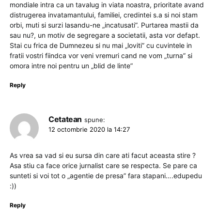
mondiale intra ca un tavalug in viata noastra, prioritate avand
distrugerea invatamantului, familiei, credintei s.a si noi stam
orbi, muti si surzi lasandu-ne „incatusati”. Purtarea mastii da
sau nu?, un motiv de segregare a societatii, asta vor defapt.
Stai cu frica de Dumnezeu si nu mai „loviti” cu cuvintele in
fratii vostri fiindca vor veni vremuri cand ne vom „turna” si
omora intre noi pentru un „blid de linte”
Reply
Cetatean
spune:
12 octombrie 2020 la 14:27
As vrea sa vad si eu sursa din care ati facut aceasta stire ?
Asa stiu ca face orice jurnalist care se respecta. Se pare ca
sunteti si voi tot o „agentie de presa” fara stapani….edupedu
:))
Reply