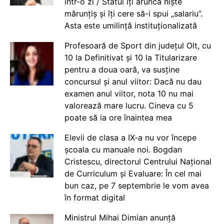
într-o zi / Statul îți aruncă niște
mărunțiș și îți cere să-i spui „salariu”.
Asta este umilință instituționalizată
Profesoară de Sport din județul Olt, cu
10 la Definitivat și 10 la Titularizare
pentru a doua oară, va susține
concursul și anul viitor: Dacă nu dau
examen anul viitor, nota 10 nu mai
valorează mare lucru. Cineva cu 5
poate să ia ore înaintea mea
Elevii de clasa a IX-a nu vor începe
școala cu manuale noi. Bogdan
Cristescu, directorul Centrului Național
de Curriculum și Evaluare: În cel mai
bun caz, pe 7 septembrie le vom avea
în format digital
Ministrul Mihai Dimian anunță