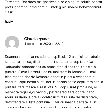
Tare asta. Dar daca ma gandesc bine e singura solutie pentru
profii ignoranti, profi care nu inteleg nici macar behaviorismul
clasic.
Reply
Claudia
spune:
4 octombrie 2020 la 22:19
Doamna asta chiar nu stie ca copiii sub 12 ani nici nu trebuie
sa poarte masca, fiind in pericol sananatea copilului? Da
„educatia” romaneasca cu amenintari si scaderi de note la
purtare. Slava Domnului ca nu mai stam in Romania … mai
bine mor de dor de Romania decat in prostia celor care o
conduc.Copiii nostti sunt liberi la scoala sa fie copii, fara nite la
purtare, fara masca si restrictii. Nu copiii sunt problema, ei
respecta regulile,ci părinții , petrecăreții fara oprire, cand
aburii lui Bauhus preiau controlul mintii si uita de distantare,
dezinfectare si lista continua….Dar cu masca pe față la un
copil de clasa zero, nu o sa se obtina nimic…din contra.