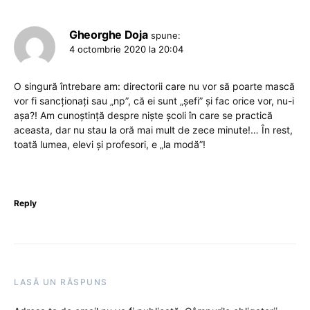
Gheorghe Doja
spune:
4 octombrie 2020 la 20:04
O singură întrebare am: directorii care nu vor să poarte mască
vor fi sancționați sau „np”, că ei sunt „șefi” și fac orice vor, nu-i
așa?! Am cunoștință despre niște școli în care se practică
aceasta, dar nu stau la oră mai mult de zece minute!… În rest,
toată lumea, elevi și profesori, e „la modă”!
Reply
LASĂ UN RĂSPUNS