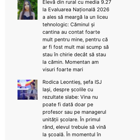
Elevă din rural cu media 9.27
la Evaluarea Națională 2026
a ales să meargă la un liceu
tehnologic: Căminul și
cantina au contat foarte
mult pentru mine, pentru că
ar fi fost mult mai scump să
stau în chirie decât să stau
la cămin. Momentan am
visuri foarte mari
Rodica Leontieș, șefa ISJ
Iași, despre școlile cu
rezultate slabe: Vina nu
poate fi dată doar pe
profesor sau pe managerul
unității școlare. În primul
rând, elevul trebuie să vină
la școală. În momentul în