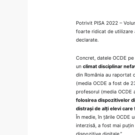
Potrivit PISA 2022 – Volu
foarte ridicat de utilizare 
declarate.
Concret, datele OCDE pe R
un
climat disciplinar nefa
din România au raportat că
(media OCDE a fost de 23
profesorul (media OCDE 
folosirea dispozitivelor 
distrași de alți elevi car
În medie, în țările OCDE un
interzisă, a fost mai puțin
dispozitive digitale.”