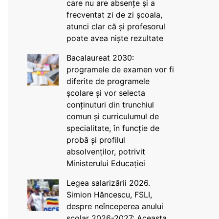
care nu are absențe și a
frecventat zi de zi școala,
atunci clar că și profesorul
poate avea niște rezultate
Bacalaureat 2030:
programele de examen vor fi
diferite de programele
școlare și vor selecta
conținuturi din trunchiul
comun și curriculumul de
specialitate, în funcție de
probă și profilul
absolvenților, potrivit
Ministerului Educației
Legea salarizării 2026.
Simion Hăncescu, FSLI,
despre neînceperea anului
școlar 2026-2027: Aceasta