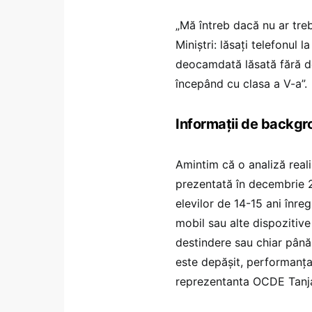
„Mă întreb dacă nu ar tr
Miniștri: lăsați telefonul l
deocamdată lăsată fără det
începând cu clasa a V-a”.
Informații de backg
Amintim că o analiză real
prezentată în decembrie 
elevilor de 14-15 ani înre
mobil sau alte dispozitive 
destindere sau chiar până 
este depășit, performanța
reprezentanta OCDE Tanja