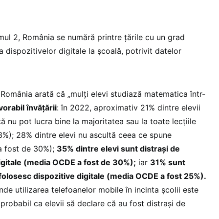
mul 2, România se numără printre țările cu un grad
a dispozitivelor digitale la școală, potrivit datelor
omânia arată că „mulți elevi studiază matematica într-
vorabil învățării
: în 2022, aproximativ 21% dintre elevii
 nu pot lucra bine la majoritatea sau la toate lecțiile
%); 28% dintre elevi nu ascultă ceea ce spune
a fost de 30%);
35% dintre elevi sunt distrași de
digitale (media OCDE a fost de 30%);
iar
31% sunt
e folosesc dispozitive digitale (media OCDE a fost 25%).
de utilizarea telefoanelor mobile în incinta școlii este
 probabil ca elevii să declare că au fost distrași de