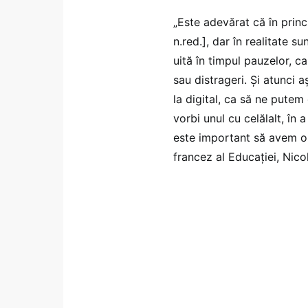
„Este adevărat că în princi
n.red.], dar în realitate s
uită în timpul pauzelor, c
sau distrageri. Și atunci 
la digital, ca să ne putem 
vorbi unul cu celălalt, în a
este important să avem o p
francez al Educației, Nico