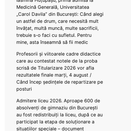
Iasmina Huțupașu, prima admisă la
Medicină Generală, Universitatea
„Carol Davila” din București: Când alegi
un astfel de drum, care necesită mult
învățat, multă muncă, multe sacrificii,
trebuie s-o faci cu sufletul. Pentru
mine, asta înseamnă să fii medic
Profesorii și viitoarele cadre didactice
care au contestat notele de la proba
scrisă de Titularizare 2026 vor afla
rezultatele finale marți, 4 august /
Când încep ședințele de repartizare pe
posturi
Admitere liceu 2026. Aproape 600 de
absolvenți de gimnaziu din București
au fost redistribuiți la liceu, după ce au
participat la etapa de soluționare a
situațiilor speciale – document