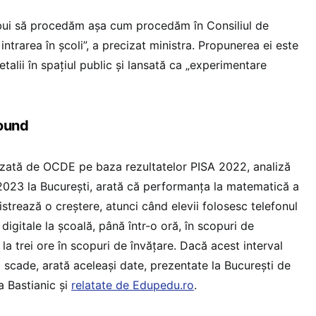
ebui să procedăm așa cum procedăm în Consiliul de
a intrarea în școli”, a precizat ministra. Propunerea ei este
alii în spațiul public și lansată ca „experimentare
round
izată de OCDE pe baza rezultatelor PISA 2022, analiză
2023 la București, arată că performanța la matematică a
gistrează o creștere, atunci când elevii folosesc telefonul
digitale la școală, până într-o oră, în scopuri de
la trei ore în scopuri de învățare. Dacă acest interval
 scade, arată aceleași date, prezentate la București de
 Bastianic și
relatate de Edupedu.ro
.