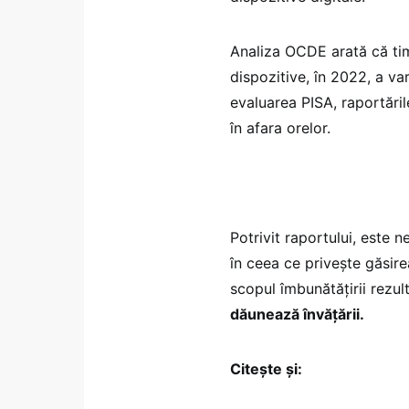
Analiza OCDE arată că tim
dispozitive, în 2022, a va
evaluarea PISA, raportăril
în afara orelor.
Potrivit raportului, este n
în ceea ce privește găsirea
scopul îmbunătățirii rezult
dăunează învățării.
Citește și: