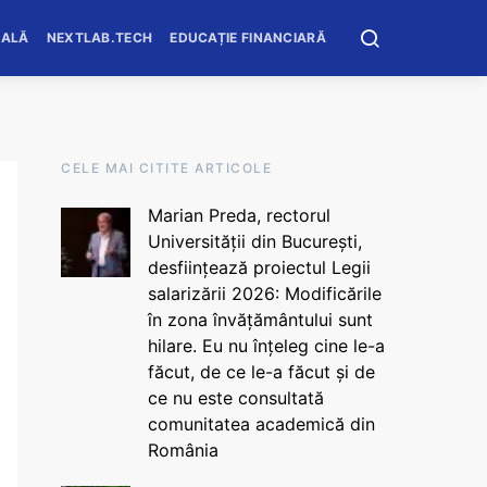
OALĂ
NEXTLAB.TECH
EDUCAȚIE FINANCIARĂ
CELE MAI CITITE ARTICOLE
Marian Preda, rectorul
Universității din București,
desființează proiectul Legii
salarizării 2026: Modificările
în zona învățământului sunt
hilare. Eu nu înțeleg cine le-a
făcut, de ce le-a făcut și de
ce nu este consultată
comunitatea academică din
România