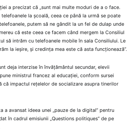
ției a precizat că „sunt mai multe moduri de a o face.
cu telefoanele la școală, ceea ce până la urmă se poate
 telefoanele, putem să ne gândit la un fel de dulap unde
n mereu că este ceea ce facem când mergem la Consiliul
ul să intrăm cu telefoanele mobile în sala Consiliului. Le
erăm la ieșire, și credința mea este că asta funcționează”.
nt deja interzise în învățământul secundar, elevii
 spune ministrul francez al educației, conform sursei
ă că impactul rețelelor de socializare asupra tinerilor
ta a avansat ideea unei „pauze de la digital” pentru
rdat în cadrul emisiunii „Questions politiques” de pe
.