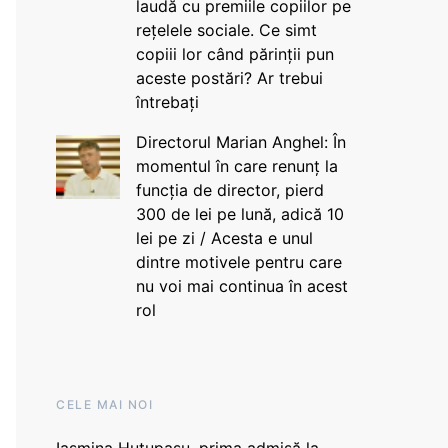
laudă cu premiile copiilor pe
rețelele sociale. Ce simt
copiii lor când părinții pun
aceste postări? Ar trebui
întrebați
Directorul Marian Anghel: În
momentul în care renunț la
funcția de director, pierd
300 de lei pe lună, adică 10
lei pe zi / Acesta e unul
dintre motivele pentru care
nu voi mai continua în acest
rol
CELE MAI NOI