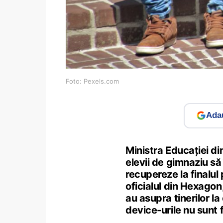
Foto: Pexels.com
Adau
Ministra Educației din
elevii de gimnaziu să î
recupereze la finalul
oficialul din Hexagon,
au asupra tinerilor la
device-urile nu sunt 