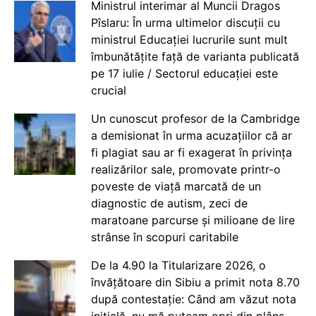
Ministrul interimar al Muncii Dragos
Pîslaru: În urma ultimelor discuții cu
ministrul Educației lucrurile sunt mult
îmbunătățite față de varianta publicată
pe 17 iulie / Sectorul educației este
crucial
Un cunoscut profesor de la Cambridge
a demisionat în urma acuzațiilor că ar
fi plagiat sau ar fi exagerat în privința
realizărilor sale, promovate printr-o
poveste de viață marcată de un
diagnostic de autism, zeci de
maratoane parcurse și milioane de lire
strânse în scopuri caritabile
De la 4.90 la Titularizare 2026, o
învățătoare din Sibiu a primit nota 8.70
după contestație: Când am văzut nota
inițială, nu mă puteam opri din plâns.