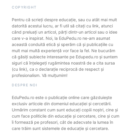
COPYRIGHT
Pentru că scrieți despre educație, sau cu atât mai mult
datorită acestui lucru, ar fi util să citați cu link, atunci
când preluați un articol, părți dintr-un articol sau o idee
care v-a inspirat. Noi, la EduPedu.ro ne-am asumat
această conduită etică și sperăm că și publicațiile cu
mult mai multă experiență vor face la fel. Ne bucurăm
că găsiți subiecte interesante pe Edupedu.ro și suntem
siguri că înțelegeți rugămintea noastră de a cita sursa
(cu link), ca o declarație reciprocă de respect și
profesionalism. Vă mulțumim!
DESPRE NOI
EduPedu.ro este o publicație online care găzduiește
exclusiv articole din domeniul educației și cercetării.
Urmărim constant cum sunt educați copiii noștri, cine și
cum face politicile din educație și cercetare, cine și cum
îi formează pe profesori, cât de adecvate la lumea în
care trăim sunt sistemele de educație și cercetare.