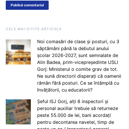
CELE MAI CITITE ARTICOLE
Noi comasări de clase și posturi, cu 3
săptămâni până la debutul anului
școlar 2026-2027, sunt semnalate de
Alin Badea, prim-vicepreședinte USLI
Gorj: Ministerul o comite grav de tot.
Ne sună directorii disperați că oamenii
rămân fără posturi. Ce se întâmplă cu
învățătorii, cu educatorii?
Șeful ISJ Gorj, alți 8 inspectori și
personal auxiliar trebuie să returneze
peste 55.000 de lei, bani acordați
pentru decontarea navetei, timp de
peste un an / Inspectorul general,