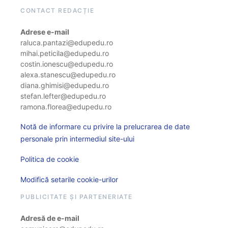
CONTACT REDACȚIE
Adrese e-mail
raluca.pantazi@edupedu.ro
mihai.peticila@edupedu.ro
costin.ionescu@edupedu.ro
alexa.stanescu@edupedu.ro
diana.ghimisi@edupedu.ro
stefan.lefter@edupedu.ro
ramona.florea@edupedu.ro
Notă de informare cu privire la prelucrarea de date
personale prin intermediul site-ului
Politica de cookie
Modifică setarile cookie-urilor
PUBLICITATE ȘI PARTENERIATE
Adresă de e-mail