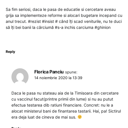
Sa fim seriosi, daca le pasa de educatie si cercetare aveau
grija sa implementeze reforme si alocari bugetare incepand cu
anul trecut. #rezist #insist # când îți scad veniturile, nu te duci
să îți bei banii la cârciumă #s-a inchis carciuma #ghinion
Reply
Florica Panciu
spune:
14 noiembrie 2020 la 13:39
Daca le pasa nu stateau aia de la Timisoara din cercetare
cu vaccinul facut(printre primii din lume) si nu au putut
efectua testarea dib ratiuni financiare. Concret: nu le a
alocat ministerul bani de finantarea tastarii. Hai, pa! Sictirul
era deja luat de cineva de mai sus.