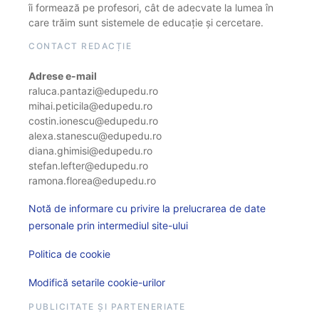
îi formează pe profesori, cât de adecvate la lumea în
care trăim sunt sistemele de educație și cercetare.
CONTACT REDACȚIE
Adrese e-mail
raluca.pantazi@edupedu.ro
mihai.peticila@edupedu.ro
costin.ionescu@edupedu.ro
alexa.stanescu@edupedu.ro
diana.ghimisi@edupedu.ro
stefan.lefter@edupedu.ro
ramona.florea@edupedu.ro
Notă de informare cu privire la prelucrarea de date
personale prin intermediul site-ului
Politica de cookie
Modifică setarile cookie-urilor
PUBLICITATE ȘI PARTENERIATE