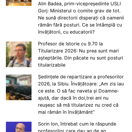
Alin Badea, prim-vicepreședinte USLI
Gorj: Ministerul o comite grav de tot.
Ne sună directorii disperați că oamenii
rămân fără posturi. Ce se întâmplă cu
învățătorii, cu educatorii?
Profesor de Istorie cu 9.70 la
Titularizare 2026: Nu prea sunt mari
așteptările. Din păcate nu sunt posturi
titularizabile
Ședințele de repartizare a profesorilor
2026, la Sibiu. Învățătoare: „Am zis iau
ce este. O să fac naveta și Doamne-
ajută, dar dacă în doi,trei ani nu
reușesc să mă titularizez nu cred că
mai rămân în învățământ”
Sorin Ion, întrebat cum le răspunde
profesorilor care dau an de an