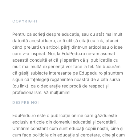
COPYRIGHT
Pentru că scrieți despre educație, sau cu atât mai mult
datorită acestui lucru, ar fi util să citați cu link, atunci
când preluați un articol, părți dintr-un articol sau o idee
care v-a inspirat. Noi, la EduPedu.ro ne-am asumat
această conduită etică și sperăm că și publicațiile cu
mult mai multă experiență vor face la fel. Ne bucurăm
că găsiți subiecte interesante pe Edupedu.ro și suntem
siguri că înțelegeți rugămintea noastră de a cita sursa
(cu link), ca o declarație reciprocă de respect și
profesionalism. Vă mulțumim!
DESPRE NOI
EduPedu.ro este o publicație online care găzduiește
exclusiv articole din domeniul educației și cercetării.
Urmărim constant cum sunt educați copiii noștri, cine și
cum face politicile din educație și cercetare, cine și cum