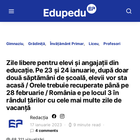
Gimnaziu
Grădiniță
Învățământ Primar
Liceu
Profesori
Zile libere pentru elevi și angajații din
educație. Pe 23 și 24 ianuarie, după doar
două săptămâni de școală, elevii vor sta
acasă / Orele trebuie recuperate până pe
28 februarie / România e pe locul 3 în
rândul țărilor cu cele mai multe zile de
vacanță
Redacția
17 ianuarie 2023
9 minute read
4 comments
68.311 vizualizări