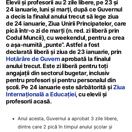
Elevii și profesorii au 2 zile libere, pe 23 și
24 ianuarie, luni și marți, după ce Guvernul
a decis la finalul anului trecut să lege ziua
de 24 ianuarie, Ziua Unirii Principatelor, care
pică într-o zi de marți (n. red. zi liberă prin
Codul Muncii), cu weekendul, pentru a crea
o așa-numită „punte”. Astfel a fost
declarată liberă și ziua de 23 ianuarie, prin
Hotărâre de Guvern
aprobată la finalul
anului trecut. Este zi liberă pentru toți
angajații din sectorul bugetar, inclusiv
pentru profesori și pentru personalul din
școli. Pe 24 ianuarie este sărbătorită și
Ziua
Internațională a Educației
, cu elevii și
profesorii acasă.
Anul acesta, Guvernul a aprobat 3 zile libere,
dintre care 2 pică în timpul anului școlar și