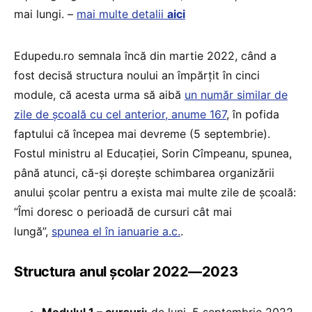
mai lungi. –
mai multe detalii
aici
Edupedu.ro semnala încă din martie 2022, când a
fost decisă structura noului an împărțit în cinci
module, că acesta urma să aibă
un număr similar de
zile de școală cu cel anterior, anume 167
, în pofida
faptului că începea mai devreme (5 septembrie).
Fostul ministru al Educației, Sorin Cîmpeanu, spunea,
până atunci, că-și dorește schimbarea organizării
anului școlar pentru a exista mai multe zile de școală:
“Îmi doresc o perioadă de cursuri cât mai
lungă”,
spunea el în ianuarie a.c.
.
Structura anul școlar 2022—2023
Modulul 1 – cursuri:
de luni, 5 septembrie 2022,