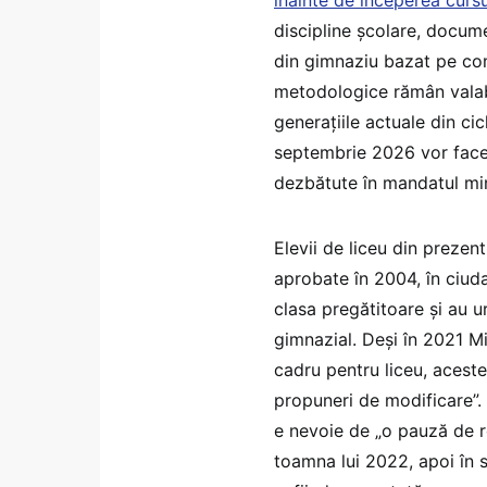
înainte de începerea cursu
discipline școlare, docum
din gimnaziu bazat pe com
metodologice rămân valab
generațiile actuale din cicl
septembrie 2026 vor face
dezbătute în mandatul min
Elevii de liceu din prezen
aprobate în 2004, în ciuda
clasa pregătitoare și au u
gimnazial. Deși în 2021 Mi
cadru pentru liceu, acest
propuneri de modificare”. 
e nevoie de „o pauză de ref
toamna lui 2022, apoi în 