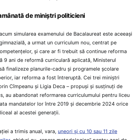
mânată de miniștri politicieni
 acum simularea examenului de Bacalaureat este aceeași
 gimnazială, a urmat un curriculum nou, centrat pe
mpetențelor, și care ar fi trebuit să continue reforma
pă 9 ani de reformă curriculară aplicată, Ministerul
 să finalizeze planurile-cadru și programele școlare
rior, iar reforma a fost întreruptă. Cei trei miniștri
Sorin Cîmpeanu și Ligia Deca – propuși și susținuți de
is, au abandonat reformarea curriculumului pentru liceu
ata mandatelor lor între 2019 și decembrie 2024 orice
iceal al acestei generații.
ției a trimis anual, vara,
uneori și cu 10 sau 11 zile