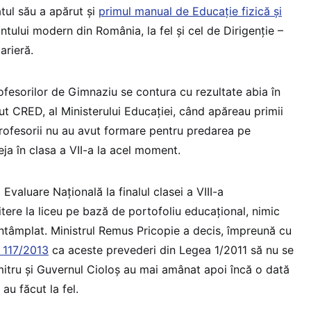
tul său a apărut și
primul manual de Educație fizică și
ntului modern din România, la fel și cel de Dirigenție –
arieră.
rofesorilor de Gimnaziu se contura cu rezultate abia în
t CRED, al Ministerului Educației, când apăreau primii
profesorii nu au avut formare pentru predarea pe
ja în clasa a VII-a la acel moment.
 Evaluare Națională la finalul clasei a VIII-a
itere la liceu pe bază de portofoliu educațional, nimic
întâmplat. Ministrul Remus Pricopie a decis, împreună cu
117/2013
ca aceste prevederi din Legea 1/2011 să nu se
mitru și Guvernul Cioloș au mai amânat apoi încă o dată
 au făcut la fel.