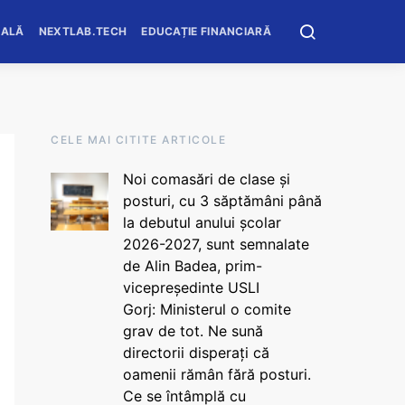
OALĂ
NEXTLAB.TECH
EDUCAȚIE FINANCIARĂ
CELE MAI CITITE ARTICOLE
Noi comasări de clase și
posturi, cu 3 săptămâni până
la debutul anului școlar
2026-2027, sunt semnalate
de Alin Badea, prim-
vicepreședinte USLI
Gorj: Ministerul o comite
grav de tot. Ne sună
directorii disperați că
oamenii rămân fără posturi.
Ce se întâmplă cu