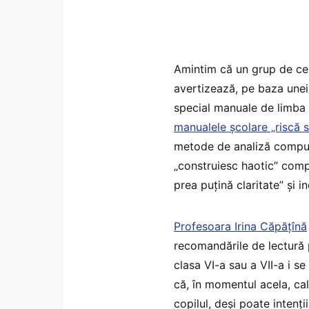
Amintim că un grup de cer
avertizează, pe baza unei s
special manuale de limba 
manualele școlare „riscă s
metode de analiză comput
„construiesc haotic” comp
prea puțină claritate” și 
Profesoara Irina Căpățînă
recomandările de lectură p
clasa VI-a sau a VII-a i s
că, în momentul acela, ca
copilul, deși poate intenți