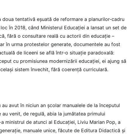
 a doua tentativă eșuată de reformare a planurilor-cadru
 loc în 2018, când Ministerul Educației a lansat un set de
că, fără o consultare reală cu actorii din educație –
–, iar în urma protestelor generate, documentele au fost
actuală de liceeni se află într-o situație paradoxală:
ceput cu promisiunea modernizării educației, ei ajung să
 același sistem învechit, fără coerență curriculară.
 au avut în niciun an școlar manualele de la începutul
 au venit, de regulă, abia la jumătatea primului
-a ministrul de atunci al Educației, Liviu Marian Pop, a
enerație, manuale unice, făcute de Editura Didactică și