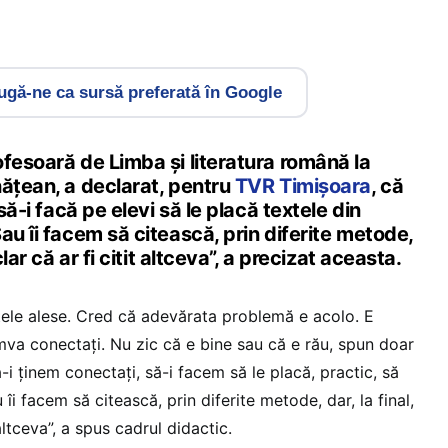
gă-ne ca sursă preferată în Google
fesoară de Limba și literatura română la
nățean, a declarat, pentru
TVR Timișoara
, că
 să-i facă pe elevi să le placă textele din
au îi facem să citească, prin diferite metode,
clar că ar fi citit altceva”, a precizat aceasta.
xtele alese. Cred că adevărata problemă e acolo. E
mva conectați. Nu zic că e bine sau că e rău, spun doar
ă-i ținem conectați, să-i facem să le placă, practic, să
îi facem să citească, prin diferite metode, dar, la final,
 altceva”, a spus cadrul didactic.