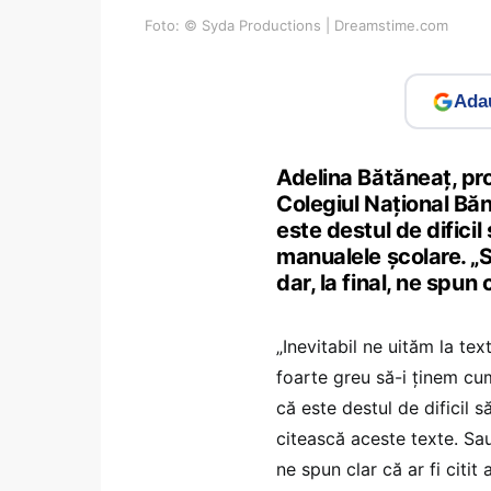
Foto: © Syda Productions | Dreamstime.com
Adau
Adelina Bătăneaț, pro
Colegiul Național Bă
este destul de dificil
manualele școlare. „S
dar, la final, ne spun 
„Inevitabil ne uităm la te
foarte greu să-i ținem cu
că este destul de dificil s
citească aceste texte. Sau 
ne spun clar că ar fi citit