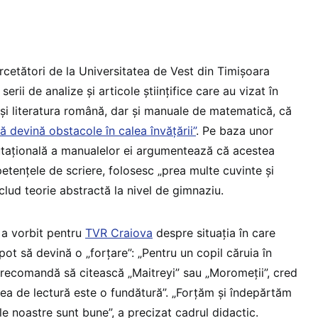
cetători de la Universitatea de Vest din Timișoara
erii de analize și articole științifice care au vizat în
și literatura română, dar și manuale de matematică, că
ă devină obstacole în calea învățării”
. Pe baza unor
ațională a manualelor ei argumentează că acestea
etențele de scriere, folosesc „prea multe cuvinte și
includ teorie abstractă la nivel de gimnaziu.
a vorbit pentru
TVR Craiova
despre situația în care
ot să devină o „forțare”: „Pentru un copil căruia în
e recomandă să citească „Maitreyi” sau „Moromeții”, cred
lea de lectură este o fundătură”. „Forțăm și îndepărtăm
ile noastre sunt bune”, a precizat cadrul didactic.