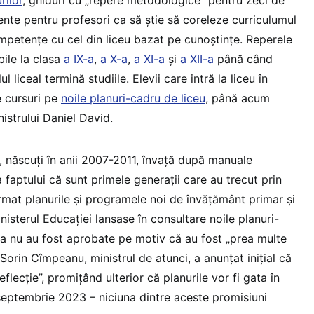
rilor
, ghiduri cu „repere metodologice” pentru zeci de
ente pentru profesori ca să știe să coreleze curriculumul
petențe cu cel din liceu bazat pe cunoștințe. Reperele
ile la clasa
a IX-a
,
a X-a
,
a XI-a
și
a XII-a
până când
ul liceal termină studiile. Elevii care intră la liceu în
 cursuri pe
noile planuri-cadru de liceu
, până acum
istrului Daniel David.
t, născuți în anii 2007-2011, învață după manuale
 faptului că sunt primele generații care au trecut prin
rmat planurile și programele noi de învățământ primar și
nisterul Educației lansase în consultare noile planuri-
ea nu au fost aprobate pe motiv că au fost „prea multe
Sorin Cîmpeanu, ministrul de atunci, a anunțat inițial că
lecție”, promițând ulterior că planurile vor fi gata în
septembrie 2023 – niciuna dintre aceste promisiuni