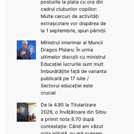
posturile la plata cu ora din
cadrul cluburilor copiilor:
Multe cercuri de activități
extrașcolare vor dispărea de
la 1 septembrie, spun părinții
Ministrul interimar al Muncii
Dragos Pîslaru: În urma
ultimelor discuții cu ministrul
Educației lucrurile sunt mult
îmbunătățite față de varianta
publicată pe 17 iulie /
Sectorul educației este
crucial
De la 4.90 la Titularizare
2026, o învățătoare din Sibiu
a primit nota 8.70 după
contestație: Când am văzut
nota inițială, nu mă puteam