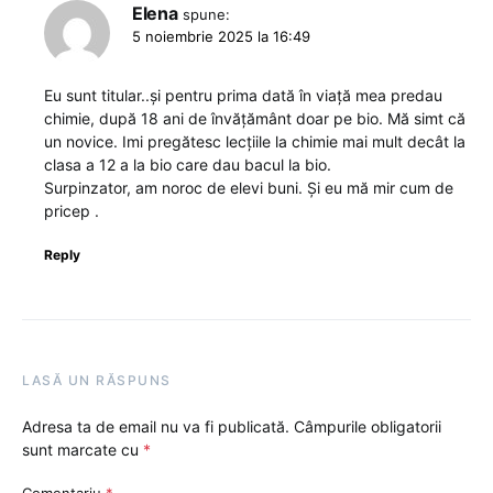
Elena
spune:
5 noiembrie 2025 la 16:49
Eu sunt titular..și pentru prima dată în viață mea predau
chimie, după 18 ani de învățământ doar pe bio. Mă simt că
un novice. Imi pregătesc lecțiile la chimie mai mult decât la
clasa a 12 a la bio care dau bacul la bio.
Surpinzator, am noroc de elevi buni. Și eu mă mir cum de
pricep .
Reply
LASĂ UN RĂSPUNS
Adresa ta de email nu va fi publicată.
Câmpurile obligatorii
sunt marcate cu
*
Comentariu
*