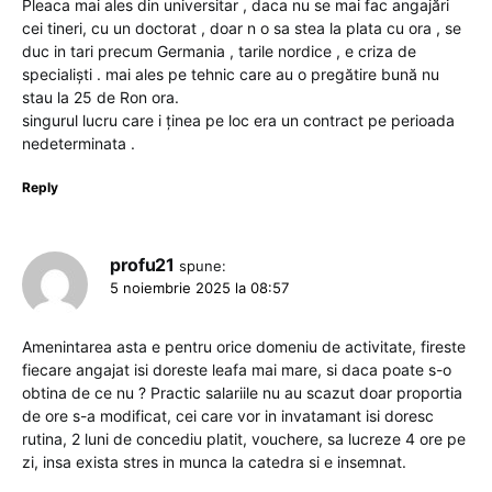
Pleaca mai ales din universitar , daca nu se mai fac angajări
cei tineri, cu un doctorat , doar n o sa stea la plata cu ora , se
duc in tari precum Germania , tarile nordice , e criza de
specialiști . mai ales pe tehnic care au o pregătire bună nu
stau la 25 de Ron ora.
singurul lucru care i ținea pe loc era un contract pe perioada
nedeterminata .
Reply
profu21
spune:
5 noiembrie 2025 la 08:57
Amenintarea asta e pentru orice domeniu de activitate, fireste
fiecare angajat isi doreste leafa mai mare, si daca poate s-o
obtina de ce nu ? Practic salariile nu au scazut doar proportia
de ore s-a modificat, cei care vor in invatamant isi doresc
rutina, 2 luni de concediu platit, vouchere, sa lucreze 4 ore pe
zi, insa exista stres in munca la catedra si e insemnat.