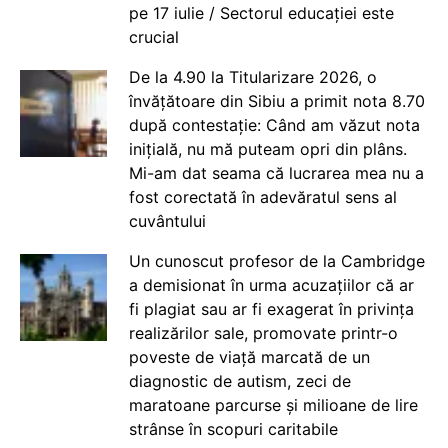
pe 17 iulie / Sectorul educației este
crucial
De la 4.90 la Titularizare 2026, o
învățătoare din Sibiu a primit nota 8.70
după contestație: Când am văzut nota
inițială, nu mă puteam opri din plâns.
Mi-am dat seama că lucrarea mea nu a
fost corectată în adevăratul sens al
cuvântului
Un cunoscut profesor de la Cambridge
a demisionat în urma acuzațiilor că ar
fi plagiat sau ar fi exagerat în privința
realizărilor sale, promovate printr-o
poveste de viață marcată de un
diagnostic de autism, zeci de
maratoane parcurse și milioane de lire
strânse în scopuri caritabile