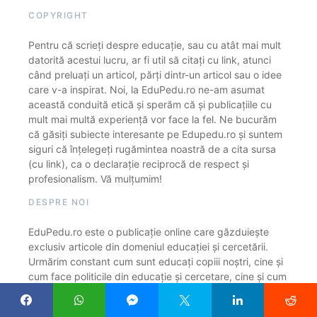
COPYRIGHT
Pentru că scrieți despre educație, sau cu atât mai mult
datorită acestui lucru, ar fi util să citați cu link, atunci
când preluați un articol, părți dintr-un articol sau o idee
care v-a inspirat. Noi, la EduPedu.ro ne-am asumat
această conduită etică și sperăm că și publicațiile cu
mult mai multă experiență vor face la fel. Ne bucurăm
că găsiți subiecte interesante pe Edupedu.ro și suntem
siguri că înțelegeți rugămintea noastră de a cita sursa
(cu link), ca o declarație reciprocă de respect și
profesionalism. Vă mulțumim!
DESPRE NOI
EduPedu.ro este o publicație online care găzduiește
exclusiv articole din domeniul educației și cercetării.
Urmărim constant cum sunt educați copiii noștri, cine și
cum face politicile din educație și cercetare, cine și cum
îi formează pe profesori, cât de adecvate la lumea în
care trăim sunt sistemele de educație și cercetare.