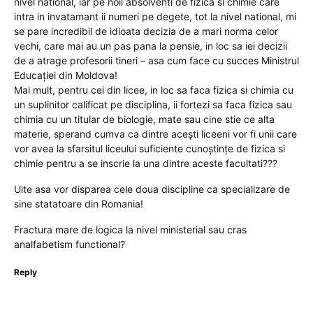
nivel national, iar pe noii absolventi de fizica si chimie care
intra in invatamant ii numeri pe degete, tot la nivel national, mi
se pare incredibil de idioata decizia de a mari norma celor
vechi, care mai au un pas pana la pensie, in loc sa iei decizii
de a atrage profesorii tineri – asa cum face cu succes Ministrul
Educației din Moldova!
Mai mult, pentru cei din licee, in loc sa faca fizica si chimia cu
un suplinitor calificat pe disciplina, ii fortezi sa faca fizica sau
chimia cu un titular de biologie, mate sau cine stie ce alta
materie, sperand cumva ca dintre acești liceeni vor fi unii care
vor avea la sfarsitul liceului suficiente cunoștințe de fizica si
chimie pentru a se inscrie la una dintre aceste facultati???
Uite asa vor disparea cele doua discipline ca specializare de
sine statatoare din Romania!
Fractura mare de logica la nivel ministerial sau cras
analfabetism functional?
Reply