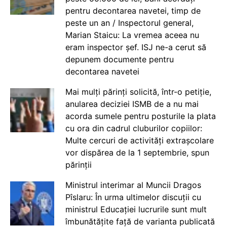
pentru decontarea navetei, timp de
peste un an / Inspectorul general,
Marian Staicu: La vremea aceea nu
eram inspector șef. ISJ ne-a cerut să
depunem documente pentru
decontarea navetei
Mai mulți părinți solicită, într-o petiție,
anularea deciziei ISMB de a nu mai
acorda sumele pentru posturile la plata
cu ora din cadrul cluburilor copiilor:
Multe cercuri de activități extrașcolare
vor dispărea de la 1 septembrie, spun
părinții
Ministrul interimar al Muncii Dragos
Pîslaru: În urma ultimelor discuții cu
ministrul Educației lucrurile sunt mult
îmbunătățite față de varianta publicată