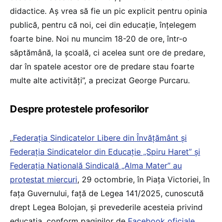
didactice. Aș vrea să fie un pic explicit pentru opinia
publică, pentru că noi, cei din educație, înțelegem
foarte bine. Noi nu muncim 18-20 de ore, într-o
săptămână, la școală, ci acelea sunt ore de predare,
dar în spatele acestor ore de predare stau foarte
multe alte activități”, a precizat George Purcaru.
Despre protestele profesorilor
„
Federaţia Sindicatelor Libere din Învăţământ şi
Federaţia Sindicatelor din Educaţie „Spiru Haret” şi
Federaţia Naţională Sindicală „Alma Mater” au
protestat miercuri
, 29 octombrie, în Piața Victoriei, în
fața Guvernului, față de Legea 141/2025, cunoscută
drept Legea Bolojan, și prevederile acesteia privind
educația, conform paginilor de
Facebook oficiale
.